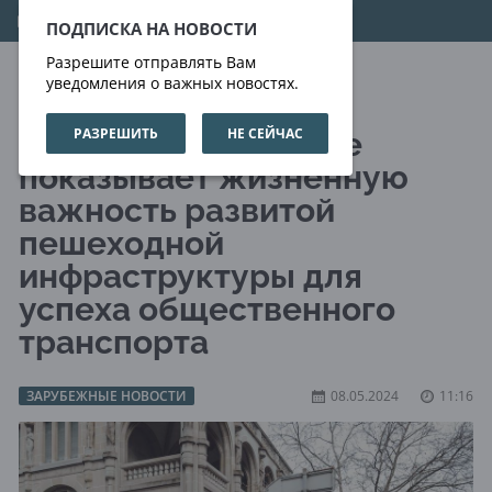
07.08.2026
02:09:28
ПОДПИСКА НА НОВОСТИ
Разрешите отправлять Вам
уведомления о важных новостях.
РАЗРЕШИТЬ
НЕ СЕЙЧАС
Новое исследование
показывает жизненную
важность развитой
пешеходной
инфраструктуры для
успеха общественного
транспорта
ЗАРУБЕЖНЫЕ НОВОСТИ
08.05.2024
11:16