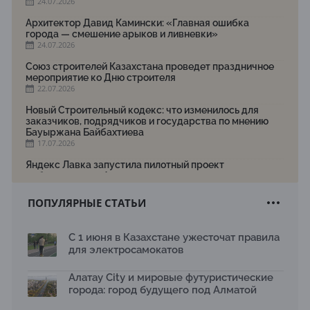
24.07.2026
Архитектор Давид Камински: «Главная ошибка
города — смешение арыков и ливневки»
24.07.2026
Союз строителей Казахстана проведет праздничное
мероприятие ко Дню строителя
22.07.2026
Новый Строительный кодекс: что изменилось для
заказчиков, подрядчиков и государства по мнению
Бауыржана Байбахтиева
17.07.2026
Яндекс Лавка запустила пилотный проект
рободоставки в Астане
15.07.2026
ПОПУЛЯРНЫЕ СТАТЬИ
Архитектурная премия SÄULE ARCHITEKTURPREIS
2026 принимает заявки до 31 июля
13.07.2026
С 1 июня в Казахстане ужесточат правила
для электросамокатов
Первый Дом правительства Алматы станет главной
темой новой выставки в «Целинном»
13.07.2026
Алатау City и мировые футуристические
города: город будущего под Алматой
В столичном детсаду подвели итоги акции «Таза
Қазақстан»: воспитанники подарили вторую жизнь