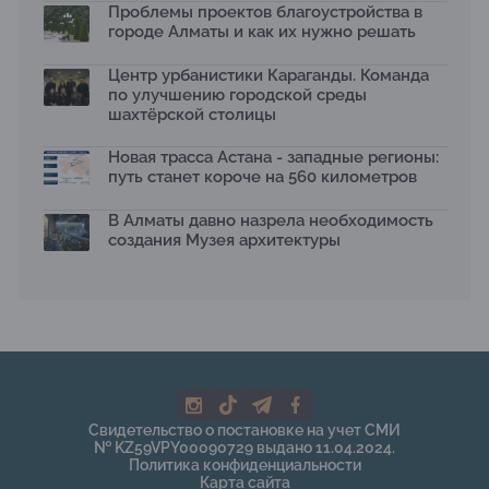
Проблемы проектов благоустройства в
отходам
08.07.2026
городе Алматы и как их нужно решать
Ко Дню столицы в Нуре благоустроили шесть
Центр урбанистики Караганды. Команда
общественных пространств
по улучшению городской среды
06.07.2026
шахтёрской столицы
Жара в городах: как застройка влияет на
температуру и здоровье людей
Новая трасса Астана - западные регионы:
03.07.2026
путь станет короче на 560 километров
МЧС усилило мониторинг рек и моренных озер после
сильных дождей в горах Алматы
В Алматы давно назрела необходимость
02.07.2026
создания Музея архитектуры
На общественных слушаниях представили
экологическую стратегию развития Алматы до 2040
года
30.06.2026
На слушаниях по корректировке СЭО Генплана
Алматы обсудили меры по снижению транспортных
выбросов
30.06.2026
Свидетельство о постановке на учет СМИ
130-летняя Майская роща в Таразе станет экопарком
№ KZ59VPY00090729 выдано 11.04.2024.
22.06.2026
Политика конфиденциальности
Карта сайта