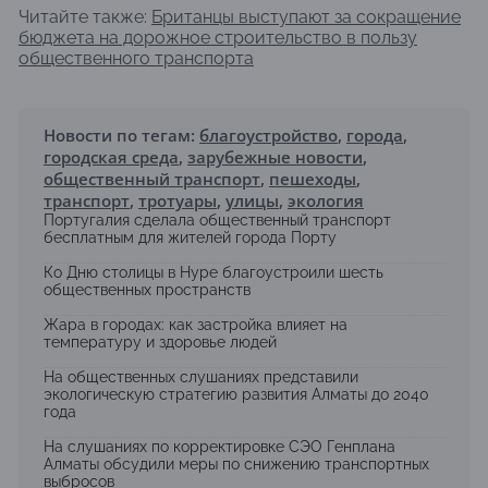
Читайте также:
Британцы выступают за сокращение
бюджета на дорожное строительство в пользу
общественного транспорта
Новости по тегам:
благоустройство
,
города
,
городская среда
,
зарубежные новости
,
общественный транспорт
,
пешеходы
,
транспорт
,
тротуары
,
улицы
,
экология
Португалия сделала общественный транспорт
бесплатным для жителей города Порту
Ко Дню столицы в Нуре благоустроили шесть
общественных пространств
Жара в городах: как застройка влияет на
температуру и здоровье людей
На общественных слушаниях представили
экологическую стратегию развития Алматы до 2040
года
На слушаниях по корректировке СЭО Генплана
Алматы обсудили меры по снижению транспортных
выбросов