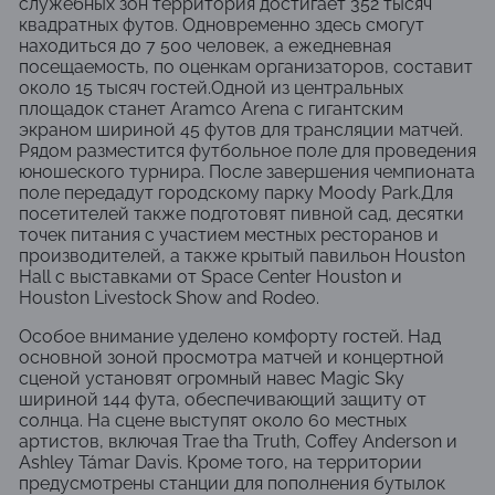
служебных зон территория достигает 352 тысяч
квадратных футов. Одновременно здесь смогут
находиться до 7 500 человек, а ежедневная
посещаемость, по оценкам организаторов, составит
около 15 тысяч гостей.Одной из центральных
площадок станет Aramco Arena с гигантским
экраном шириной 45 футов для трансляции матчей.
Рядом разместится футбольное поле для проведения
юношеского турнира. После завершения чемпионата
поле передадут городскому парку Moody Park.Для
посетителей также подготовят пивной сад, десятки
точек питания с участием местных ресторанов и
производителей, а также крытый павильон Houston
Hall с выставками от
Space Center Houston
и
Houston Livestock Show and Rodeo
.
Особое внимание уделено комфорту гостей. Над
основной зоной просмотра матчей и концертной
сценой установят огромный навес Magic Sky
шириной 144 фута, обеспечивающий защиту от
солнца. На сцене выступят около 60 местных
артистов, включая
Trae tha Truth
,
Coffey Anderson
и
Ashley Támar Davis
. Кроме того, на территории
предусмотрены станции для пополнения бутылок