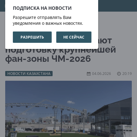
07.08.2026
18:42:29
ПОДПИСКА НА НОВОСТИ
Разрешите отправлять Вам
уведомления о важных новостях.
РАЗРЕШИТЬ
НЕ СЕЙЧАС
В Хьюстоне завершают
подготовку крупнейшей
фан-зоны ЧМ-2026
НОВОСТИ КАЗАХСТАНА
04.06.2026
20:19