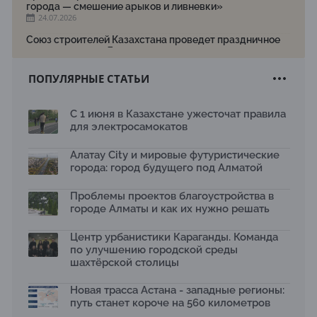
города — смешение арыков и ливневки»
24.07.2026
Союз строителей Казахстана проведет праздничное
мероприятие ко Дню строителя
22.07.2026
ПОПУЛЯРНЫЕ СТАТЬИ
Новый Строительный кодекс: что изменилось для
заказчиков, подрядчиков и государства по мнению
Бауыржана Байбахтиева
С 1 июня в Казахстане ужесточат правила
17.07.2026
для электросамокатов
Яндекс Лавка запустила пилотный проект
рободоставки в Астане
Алатау City и мировые футуристические
15.07.2026
города: город будущего под Алматой
Архитектурная премия SÄULE ARCHITEKTURPREIS
Проблемы проектов благоустройства в
2026 принимает заявки до 31 июля
13.07.2026
городе Алматы и как их нужно решать
Первый Дом правительства Алматы станет главной
Центр урбанистики Караганды. Команда
темой новой выставки в «Целинном»
по улучшению городской среды
13.07.2026
шахтёрской столицы
В столичном детсаду подвели итоги акции «Таза
Қазақстан»: воспитанники подарили вторую жизнь
Новая трасса Астана - западные регионы:
отходам
путь станет короче на 560 километров
08.07.2026