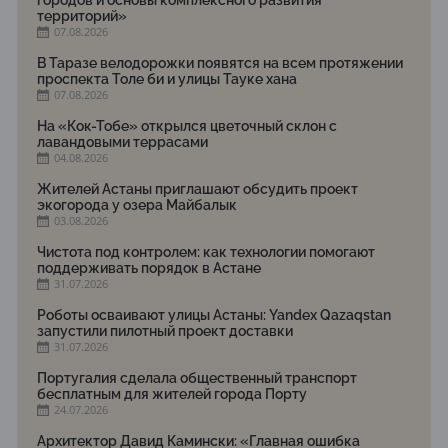
городов и основы комплексного развития
территорий»
07.08.2026
В Таразе велодорожки появятся на всем протяжении
проспекта Толе би и улицы Тауке хана
07.08.2026
На «Кок-Тобе» открылся цветочный склон с
лавандовыми террасами
04.08.2026
Жителей Астаны приглашают обсудить проект
экогорода у озера Майбалык
03.08.2026
Чистота под контролем: как технологии помогают
поддерживать порядок в Астане
31.07.2026
Роботы осваивают улицы Астаны: Yandex Qazaqstan
запустили пилотный проект доставки
31.07.2026
Португалия сделала общественный транспорт
бесплатным для жителей города Порту
24.07.2026
Архитектор Давид Камински: «Главная ошибка