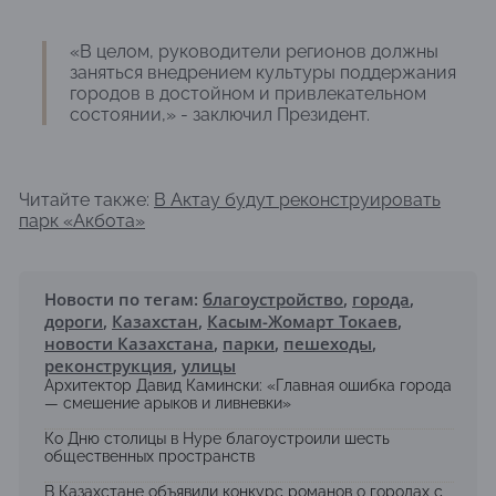
«В целом, руководители регионов должны
заняться внедрением культуры поддержания
городов в достойном и привлекательном
состоянии,» - заключил Президент.
Читайте также:
В Актау будут реконструировать
парк «Акбота»
Новости по тегам:
благоустройство
,
города
,
дороги
,
Казахстан
,
Касым-Жомарт Токаев
,
новости Казахстана
,
парки
,
пешеходы
,
реконструкция
,
улицы
Архитектор Давид Камински: «Главная ошибка города
— смешение арыков и ливневки»
Ко Дню столицы в Нуре благоустроили шесть
общественных пространств
В Казахстане объявили конкурс романов о городах с