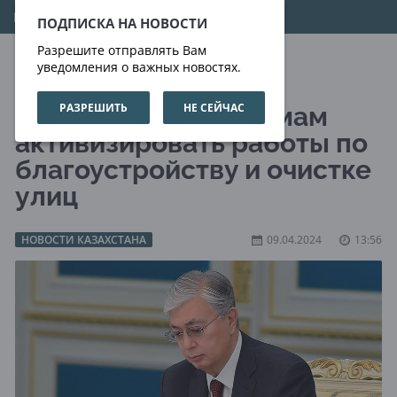
09.08.2026
19:53:41
ПОДПИСКА НА НОВОСТИ
Разрешите отправлять Вам
уведомления о важных новостях.
РАЗРЕШИТЬ
НЕ СЕЙЧАС
Токаев поручил акимам
активизировать работы по
благоустройству и очистке
улиц
НОВОСТИ КАЗАХСТАНА
09.04.2024
13:56