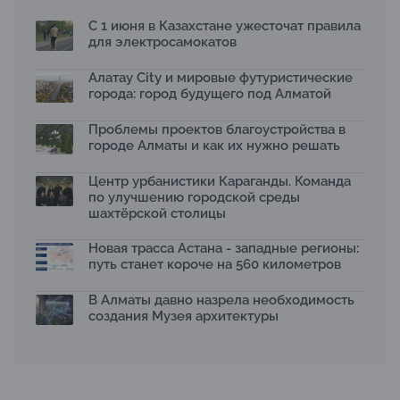
заказчиков, подрядчиков и государства по мнению
Бауыржана Байбахтиева
С 1 июня в Казахстане ужесточат правила
17.07.2026
для электросамокатов
Яндекс Лавка запустила пилотный проект
рободоставки в Астане
Алатау City и мировые футуристические
15.07.2026
города: город будущего под Алматой
Архитектурная премия SÄULE ARCHITEKTURPREIS
Проблемы проектов благоустройства в
2026 принимает заявки до 31 июля
13.07.2026
городе Алматы и как их нужно решать
Первый Дом правительства Алматы станет главной
Центр урбанистики Караганды. Команда
темой новой выставки в «Целинном»
по улучшению городской среды
13.07.2026
шахтёрской столицы
В столичном детсаду подвели итоги акции «Таза
Қазақстан»: воспитанники подарили вторую жизнь
Новая трасса Астана - западные регионы:
отходам
путь станет короче на 560 километров
08.07.2026
Ко Дню столицы в Нуре благоустроили шесть
В Алматы давно назрела необходимость
общественных пространств
создания Музея архитектуры
06.07.2026
Жара в городах: как застройка влияет на
температуру и здоровье людей
03.07.2026