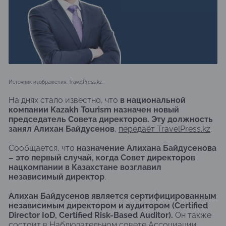
Источник изображения: TravelPress.kz.
На днях стало известно, что
в национальной
компании Kazakh Tourism назначен новый
председатель Совета директоров. Эту должность
занял Алихан Байдусенов
,
передаёт TravelPress.kz
.
Сообщается, что
назначение Алихана Байдусенова
– это первый случай, когда Совет директоров
нацкомпании в Казахстане возглавил
независимый директор
.
Алихан Байдусенов является сертифицированным
независимым директором и аудитором (Certified
Director IoD, Certified Risk-Based Auditor).
Он также
состоит в Наблюдательном совете Ассоциации