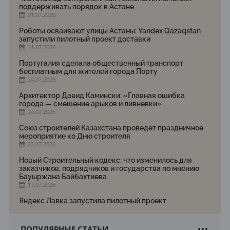
поддерживать порядок в Астане
31.07.2026
Роботы осваивают улицы Астаны: Yandex Qazaqstan
запустили пилотный проект доставки
31.07.2026
Португалия сделала общественный транспорт
бесплатным для жителей города Порту
24.07.2026
Архитектор Давид Камински: «Главная ошибка
города — смешение арыков и ливневки»
24.07.2026
Союз строителей Казахстана проведет праздничное
мероприятие ко Дню строителя
22.07.2026
Новый Строительный кодекс: что изменилось для
заказчиков, подрядчиков и государства по мнению
Бауыржана Байбахтиева
17.07.2026
Яндекс Лавка запустила пилотный проект
рободоставки в Астане
15.07.2026
ПОПУЛЯРНЫЕ СТАТЬИ