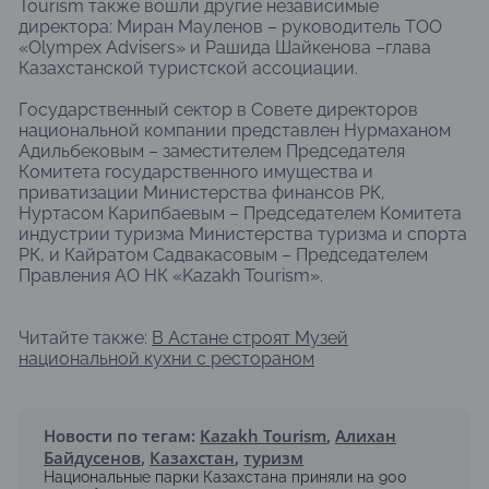
Tourism также вошли другие независимые
директора: Миран Мауленов – руководитель ТОО
«Olympex Advisers» и Рашида Шайкенова –глава
Казахстанской туристской ассоциации.
Государственный сектор в Совете директоров
национальной компании представлен Нурмаханом
Адильбековым – заместителем Председателя
Комитета государственного имущества и
приватизации Министерства финансов РК,
Нуртасом Карипбаевым – Председателем Комитета
индустрии туризма Министерства туризма и спорта
РК, и Кайратом Садвакасовым – Председателем
Правления АО НК «Kazakh Tourism».
Читайте также:
В Астане строят Музей
национальной кухни с рестораном
Новости по тегам:
Kazakh Tourism
,
Алихан
Байдусенов
,
Казахстан
,
туризм
Национальные парки Казахстана приняли на 900