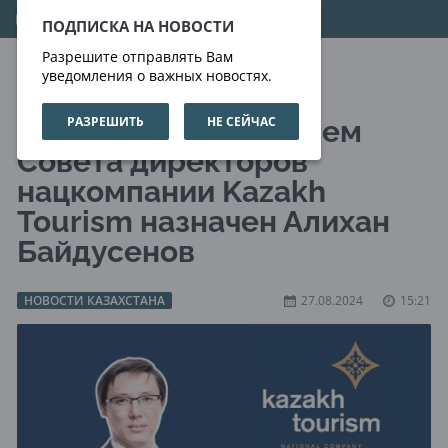
07.08.2026
03:51:05
ПОДПИСКА НА НОВОСТИ
Разрешите отправлять Вам
уведомления о важных новостях.
РАЗРЕШИТЬ
НЕ СЕЙЧАС
Новым председателем
Совета директоров
нацкомпании Kazakh
Tourism назначен Алихан
Байдусенов
НОВОСТИ КАЗАХСТАНА
27.08.2024
15:21