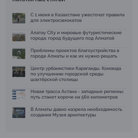
Архитектурная премия SÄULE ARCHITEKTURPREIS
2026 принимает заявки до 31 июля
13.07.2026
С 1 июня в Казахстане ужесточат правила
для электросамокатов
Первый Дом правительства Алматы станет главной
темой новой выставки в «Целинном»
13.07.2026
Алатау City и мировые футуристические
города: город будущего под Алматой
В столичном детсаду подвели итоги акции «Таза
Қазақстан»: воспитанники подарили вторую жизнь
Проблемы проектов благоустройства в
отходам
08.07.2026
городе Алматы и как их нужно решать
Ко Дню столицы в Нуре благоустроили шесть
Центр урбанистики Караганды. Команда
общественных пространств
по улучшению городской среды
06.07.2026
шахтёрской столицы
Жара в городах: как застройка влияет на
температуру и здоровье людей
Новая трасса Астана - западные регионы:
03.07.2026
путь станет короче на 560 километров
МЧС усилило мониторинг рек и моренных озер после
сильных дождей в горах Алматы
В Алматы давно назрела необходимость
02.07.2026
создания Музея архитектуры
На общественных слушаниях представили
экологическую стратегию развития Алматы до 2040
года
30.06.2026