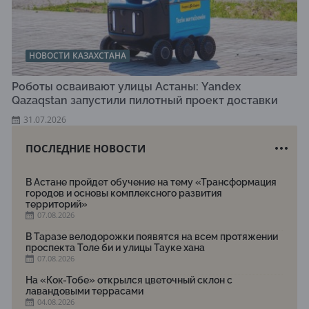
НОВОСТИ КАЗАХСТАНА
Роботы осваивают улицы Астаны: Yandex
Qazaqstan запустили пилотный проект доставки
31.07.2026
ПОСЛЕДНИЕ НОВОСТИ
В Астане пройдет обучение на тему «Трансформация
городов и основы комплексного развития
территорий»
07.08.2026
В Таразе велодорожки появятся на всем протяжении
проспекта Толе би и улицы Тауке хана
07.08.2026
На «Кок-Тобе» открылся цветочный склон с
лавандовыми террасами
04.08.2026