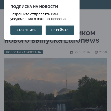
10.08.2026
13:23:29
ПОДПИСКА НА НОВОСТИ
Разрешите отправлять Вам
уведомления о важных новостях.
РАЗРЕШИТЬ
НЕ СЕЙЧАС
Алматы стал участником
нового выпуска Euronews
НОВОСТИ КАЗАХСТАНА
25.05.2026
20:59