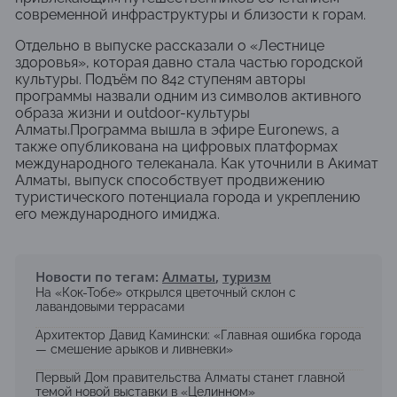
современной инфраструктуры и близости к горам.
Отдельно в выпуске рассказали о «Лестнице
здоровья», которая давно стала частью городской
культуры. Подъём по 842 ступеням авторы
программы назвали одним из символов активного
образа жизни и outdoor-культуры
Алматы.Программа вышла в эфире Euronews, а
также опубликована на цифровых платформах
международного телеканала. Как уточнили в
Акимат
Алматы
, выпуск способствует продвижению
туристического потенциала города и укреплению
его международного имиджа.
Новости по тегам:
Алматы
,
туризм
На «Кок-Тобе» открылся цветочный склон с
лавандовыми террасами
Архитектор Давид Камински: «Главная ошибка города
— смешение арыков и ливневки»
Первый Дом правительства Алматы станет главной
темой новой выставки в «Целинном»