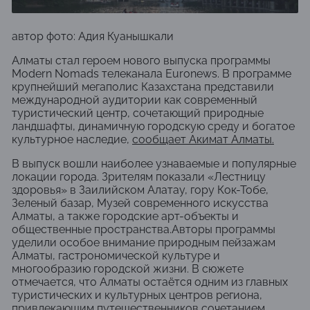
автор фото: Адия Куанышкали
Алматы
стал героем нового выпуска программы
Modern Nomads телеканала
Euronews
. В программе
крупнейший мегаполис Казахстана представили
международной аудитории как современный
туристический центр, сочетающий природные
ландшафты, динамичную городскую среду и богатое
культурное наследие,
сообщает
Акимат Алматы
.
В выпуск вошли наиболее узнаваемые и популярные
локации города. Зрителям показали «Лестницу
здоровья» в Заилийском Алатау, гору Кок-Тобе,
Зеленый базар, Музей современного искусства
Алматы, а также городские арт-объекты и
общественные пространства.Авторы программы
уделили особое внимание природным пейзажам
Алматы, гастрономической культуре и
многообразию городской жизни. В сюжете
отмечается, что Алматы остаётся одним из главных
туристических и культурных центров региона,
привлекающим путешественников сочетанием