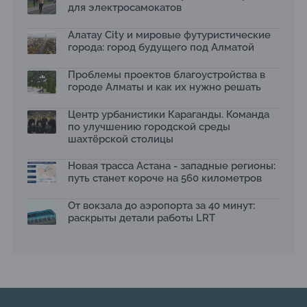
для электросамокатов
Яндекс Лавка запустила пилотный проект
рободоставки в Астане
Алатау City и мировые футуристические
15.07.2026
города: город будущего под Алматой
Архитектурная премия SÄULE ARCHITEKTURPREIS
Проблемы проектов благоустройства в
2026 принимает заявки до 31 июля
13.07.2026
городе Алматы и как их нужно решать
Первый Дом правительства Алматы станет главной
Центр урбанистики Караганды. Команда
темой новой выставки в «Целинном»
по улучшению городской среды
13.07.2026
шахтёрской столицы
В столичном детсаду подвели итоги акции «Таза
Қазақстан»: воспитанники подарили вторую жизнь
Новая трасса Астана - западные регионы:
отходам
путь станет короче на 560 километров
08.07.2026
Ко Дню столицы в Нуре благоустроили шесть
От вокзала до аэропорта за 40 минут:
общественных пространств
раскрыты детали работы LRT
06.07.2026
Жара в городах: как застройка влияет на
температуру и здоровье людей
03.07.2026
МЧС усилило мониторинг рек и моренных озер после
сильных дождей в горах Алматы