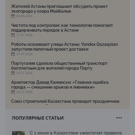
Жителей Астаны приглашают обсудить проект
экогорода у озера Майбалык
03.08.2026
Чистота под контролем: как технологии помогают
поддерживать порядок в Астане
31.07.2026
Роботы осваивают улицы Астаны: Yandex Qazaqstan
запустили пилотный проект доставки
31.07.2026
Португалия сделала общественный транспорт
бесплатным для жителей города Порту
24.07.2026
Архитектор Давид Камински: «Главная ошибка
города — смешение арыков и ливневки»
24.07.2026
Союз строителей Казахстана проведет праздничное
мероприятие ко Дню строителя
22.07.2026
ПОПУЛЯРНЫЕ СТАТЬИ
Новый Строительный кодекс: что изменилось для
заказчиков, подрядчиков и государства по мнению
Бауыржана Байбахтиева
С 1 июня в Казахстане ужесточат правила
17.07.2026