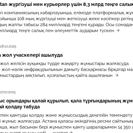
tan жүргізуші мен курьерлер үшін 8,3 млрд теңге салық
an компаниясының хабарлауынша, елімізде платформалық ж
йынша 108 мың жүргізуші мен жеткізуші жеке кәсіпкер ретін
рдың жалпы табысы 284 миллиард теңгені құрады. Осы сомада
иллиард теңге салық пен әлеуметтік аударым түскен.
28.10.2025
а жол учаскелері ашылуда
жол желісін ауқымды түрде жаңарту жұмыстары жалғасуда.
 жол-көлік инфрақұрылымын дамыту басқармасы бірқатар м
мыстардың аяқталып, қозғалыстың қайта ашылғанын
27.10.2025
ыс орындары қалай құрылып, қала тұрғындарының жұ
й қолдау табуда
пен қамтуды қолдау және жұмыссыздық деңгейін төмендету
жұмыс жалғасуда. Астана қаласы әкімдігінің ресми сайтының
нша, жыл басынан бері жұмыспен қамту шараларымен 14 350 