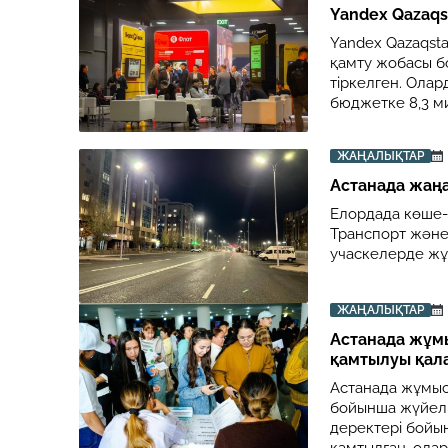
Yandex Qazaqs
Yandex Qazaqst
қамту жобасы бо
тіркелген. Ола
бюджетке 8,3 м
ЖАҢАЛЫҚТАР
Астанада жаң
Елордада көше-
Транспорт және
учаскелерде жұ
ЖАҢАЛЫҚТАР
Астанада жұм
қамтылуы қала
Астанада жұмыс
бойынша жүйелі 
деректері бойы