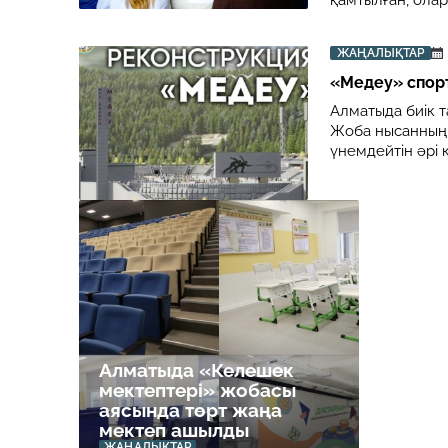
қамтылған, ола
ЖАҢАЛЫҚТАР
«Медеу» спор
Алматыда биік 
Жоба нысанның т
үнемдейтін әрі 
Алматыда «Келешек
мектептері» жобасы
аясында төрт жаңа
мектеп ашылды
ЖАҢАЛЫҚТАР