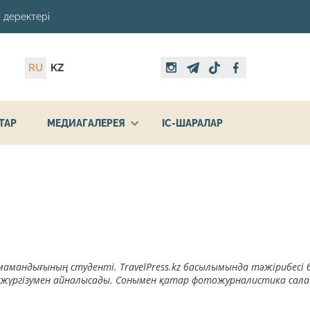
 деректері
RU
KZ
ТАР
МЕДИАГАЛЕРЕЯ
ІС-ШАРАЛАР
мандығының студенті. TravelPress.kz басылымында тәжірибесі 
т жүргізумен айналысады. Сонымен қатар фотожурналистика сала