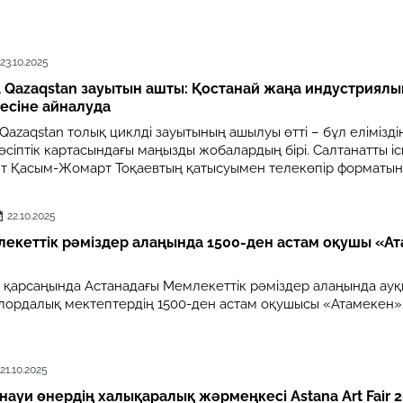
23.10.2025
 Qazaqstan зауытын ашты: Қостанай жаңа индустриялы
есіне айналуда
Qazaqstan толық циклді зауытының ашылуы өтті – бұл елімізді
сіптік картасындағы маңызды жобалардың бірі. Салтанатты іс
нт Қасым-Жомарт Тоқаевтың қатысуымен телекөпір форматынд
22.10.2025
екеттік рәміздер алаңында 1500-ден астам оқушы «А
і қарсаңында Астанадағы Мемлекеттік рәміздер алаңында ау
елордалық мектептердің 1500-ден астам оқушысы «Атамекен»
21.10.2025
науи өнердің халықаралық жәрмеңкесі Astana Art Fair 