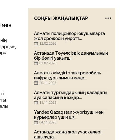
СОҢҒЫ ЖАҢАЛЫҚТАР
ңімен
Алматы полицейлері оқушыларға
жол ережесін үйретт...
нің
12.02.2026
здардың
ару
Астанада Тәуелсіздік даңғылының
бір бөлігі уақытш...
02.02.2026
Алматы әкімдігі электромобиль
инфрақұрылымын кеңе...
20.11.2025
Алматы тұрғындарының қаладағы
і.
ауа сапасына көзқар...
сты
11.11.2025
ралы
Yandex Qazaqstan жүргізуші мен
курьерлер үшін 8,3...
04.11.2025
Астанада жаңа жол учаскелері
ашылуда...