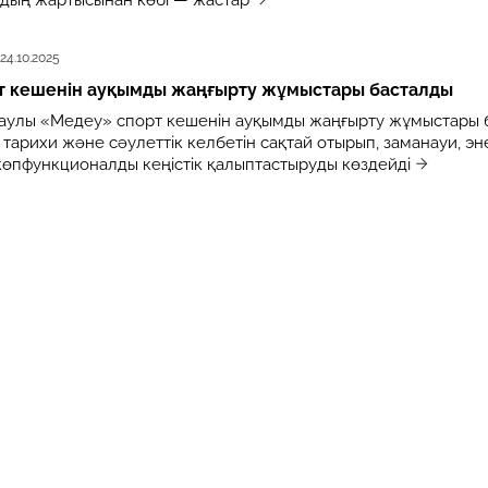
рдың жартысынан көбі — жастар
24.10.2025
т кешенін ауқымды жаңғырту жұмыстары басталды
таулы «Медеу» спорт кешенін ауқымды жаңғырту жұмыстары 
арихи және сәулеттік келбетін сақтай отырып, заманауи, эн
көпфункционалды кеңістік қалыптастыруды көздейді