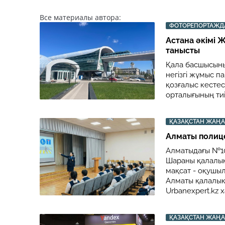
Все материалы автора:
ФОТОРЕПОРТАЖД
Астана әкімі 
танысты
Қала басшысының
негізгі жұмыс п
қозғалыс кестесі
орталығының тиі
ҚАЗАҚСТАН ЖАҢ
Алматы полиц
Алматыдағы №102
Шараны қалалық
мақсат - оқушы
Алматы қалалық
Urbanexpert.kz 
ҚАЗАҚСТАН ЖАҢ