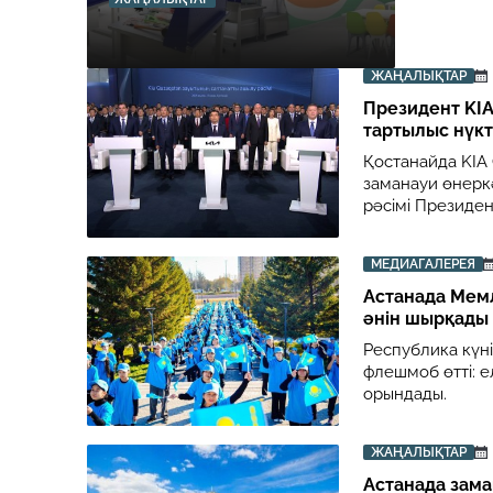
ЖАҢАЛЫҚТАР
Президент KIA
тартылыс нүкт
Қостанайда KIA 
заманауи өнеркә
рәсімі Президе
МЕДИАГАЛЕРЕЯ
Астанада Мемл
әнін шырқады
Республика күн
флешмоб өтті: 
орындады.
ЖАҢАЛЫҚТАР
Астанада зама