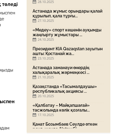
28.10.2025
 төледі
Астанада жұмыс орындары қалай
ұмыспен
құрылып, қала тұрғы...
де
27.10.2025
н
«Медеу» спорт кешенін ауқымды
жаңғырту жұмыстары ...
24.10.2025
Президент KIA Qazaqstan зауытын
ашты: Қостанай жа...
23.10.2025
Астанада заманауи өнердің
аңызды
халықаралық жәрмеңкесі ...
21.10.2025
Қазақстанда «Тасымалдаушы»
республикалық акциясы ...
20.10.2025
мыспен
«Қалбатау – Майқапшағай»
тасжолында көлік қозғалы...
17.10.2025
Қанат Бозымбаев Сеулде өткен
адам
роуд-шоуда Alatau Ci...
16.10.2025