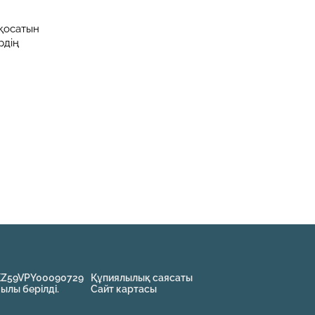
қосатын
рдің
KZ59VPY00090729
Құпиялылық саясаты
жылы берілді.
Сайт картасы