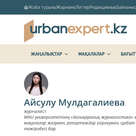
Жоба туралы
Жарнама
Тегтер
Редакциялық
Байланыс
ЖАҢАЛЫҚТАР
МАҚАЛАЛАР
БАҒЫТ
Айсулу Мулдагалиева
журналист
MNU университетінің «Халықаралық журналистика» ма
мақалалар жазумен, репортаждар әзірлеумен, сұхба
тәжірибесі бар.