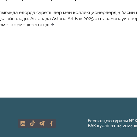
алығында елорда суретшілер мен коллекционерлердің басын 
а айналады: Астанада Astana Art Fair 2025 атты заманауи өне
рме-жәрмеңкесі өтеді
Есепке қою туралы № 
БАҚ куәлігі 11.04.2024 