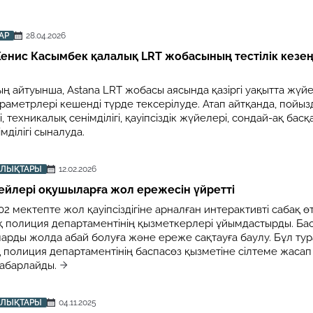
АР
28.04.2026
Женис Касымбек қалалық LRT жобасының тестілік кезе
 айтуынша, Astana LRT жобасы аясында қазіргі уақытта жүйе
араметрлері кешенді түрде тексерілуде. Атап айтқанда, пойы
, техникалық сенімділігі, қауіпсіздік жүйелері, сондай-ақ басқ
мділігі сыналуда.
АЛЫҚТАРЫ
12.02.2026
ейлері оқушыларға жол ережесін үйретті
 мектепте жол қауіпсіздігіне арналған интерактивті сабақ өтт
 полиция департаментінің қызметкерлері ұйымдастырды. Ба
ларды жолда абай болуға және ереже сақтауға баулу. Бұл ту
 полиция департаментінің баспасөз қызметіне сілтеме жасап
хабарлайды.
АЛЫҚТАРЫ
04.11.2025