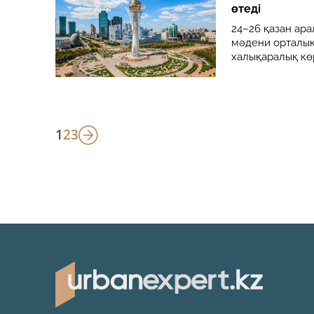
өтеді
24–26 қазан ар
мәдени орталыққ
халықаралық кө
1
2
3