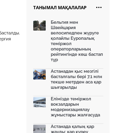
ТАНЫМАЛ МАҚАЛАЛАР
«Жасыл аллея» жобасы: Home
Credit Bank экологиялы...
15.10.2025
Бельгия мен
Швейцария
Алматы «Батыс» полиорталығын
дамытуда: жаңа нысан...
басталды.
велосипедпен жүруге
14.10.2025
қолайлы Еуропалық
ергия
теміржол
Алматы Бас жоспарын
операторларының
өзектендіруде...
рейтингінде көш бастап
13.10.2025
тұр
Алатауда мемлекеттік
мұқтаждықтар үшін 2 мың гект...
Астанадан қыс мезгілі
08.10.2025
басталғалы бері 7,1 млн
текше метрден аса қар
Мәжіліс Құрылыс кодексін
шығарылды
мақұлдады: Қала құрылысы...
08.10.2025
Елімізде теміржол
Қазақстанның батысында
вокзалдарын
заманауи көлік айрығы салы...
модернизациялау
07.10.2025
жұмыстары жалғасуда
Green Line: Астананың жаңа жасыл
желісі...
Астанада қалың қар
06.10.2025
жауды: қар күреу