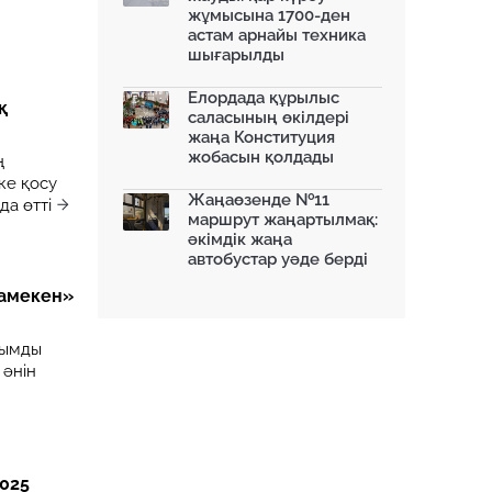
жұмысына 1700-ден
астам арнайы техника
шығарылды
Елордада құрылыс
қ
саласының өкілдері
жаңа Конституция
жобасын қолдады
ң
ке қосу
Жаңаөзенде №11
а өтті
маршрут жаңартылмақ:
әкімдік жаңа
автобустар уәде берді
тамекен»
қымды
 әнін
2025