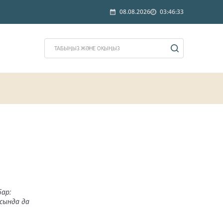
08.08.2026
03:46:33
бар:
сында да