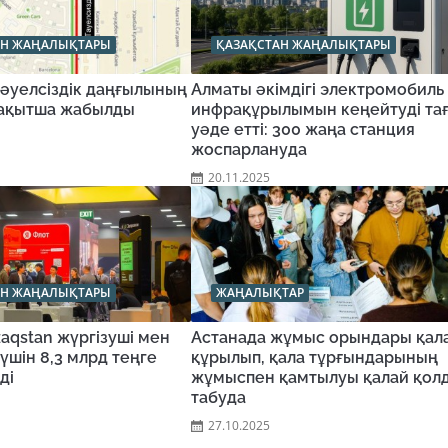
АН ЖАҢАЛЫҚТАРЫ
ҚАЗАҚСТАН ЖАҢАЛЫҚТАРЫ
Тәуелсіздік даңғылының
Алматы әкімдігі электромобиль
 уақытша жабылды
инфрақұрылымын кеңейтуді та
уәде етті: 300 жаңа станция
жоспарлануда
20.11.2025
АН ЖАҢАЛЫҚТАРЫ
ЖАҢАЛЫҚТАР
aqstan жүргізуші мен
Астанада жұмыс орындары қал
үшін 8,3 млрд теңге
құрылып, қала тұрғындарының
ді
жұмыспен қамтылуы қалай қол
табуда
27.10.2025