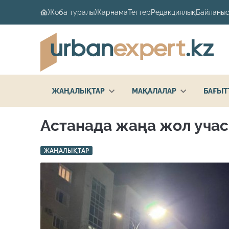
Жоба туралы
Жарнама
Тегтер
Редакциялық
Байланыс
ЖАҢАЛЫҚТАР
МАҚАЛАЛАР
БАҒЫТ
Астанада жаңа жол уча
ЖАҢАЛЫҚТАР