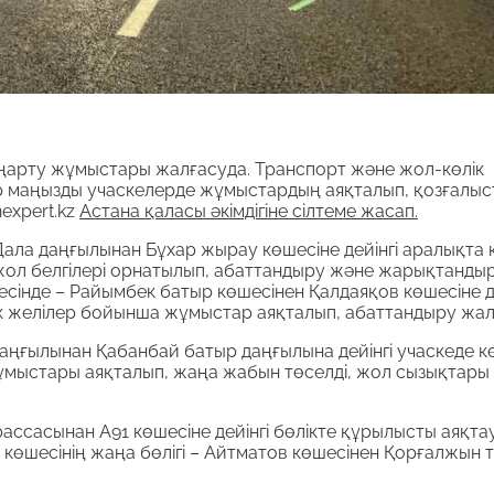
ңарту жұмыстары жалғасуда. Транспорт және жол-көлік
 маңызды учаскелерде жұмыстардың аяқталып, қозғалы
expert.kz
Астана қаласы әкімдігіне сілтеме жасап.
Дала даңғылынан Бұхар жырау көшесіне дейінгі аралықта к
ол белгілері орнатылып, абаттандыру және жарықтанды
есінде – Райымбек батыр көшесінен Қалдаяқов көшесіне де
лік желілер бойынша жұмыстар аяқталып, абаттандыру жал
даңғылынан Қабанбай батыр даңғылына дейінгі учаскеде кө
жұмыстары аяқталып, жаңа жабын төселді, жол сызықтары
ассасынан А91 көшесіне дейінгі бөлікте құрылысты аяқта
көшесінің жаңа бөлігі – Айтматов көшесінен Қорғалжын 