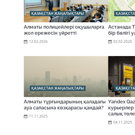
ҚАЗАҚСТАН ЖАҢАЛЫҚТАРЫ
ҚАЗАҚСТ
Алматы полицейлері оқушыларға
Астанада 
жол ережесін үйретті
бір бөлігі
12.02.2026
02.02.2026
ҚАЗАҚСТАН ЖАҢАЛЫҚТАРЫ
ҚАЗАҚСТ
Алматы тұрғындарының қаладағы
Yandex Qaz
ауа сапасына көзқарасы қандай?
курьерлер 
салық төле
11.11.2025
04.11.2025