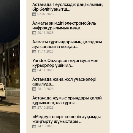
Астанада Тәуелсіздік даңғылының
бір бөлігі уақытш...
02.02.2026
Алматы әкімдігі электромобиль
инфрақұрылымын кеңе...
20.11.2025
Алматы тұрғындарының қаладағы
ауа сапасына көзқар...
11.11.2025
Yandex Qazaqstan жүргізуші мен
курьерлер үшін 8,3...
04.11.2025
Астанада жаңа жол учаскелері
ашылуда...
28.10.2025
Астанада жұмыс орындары қалай
құрылып, қала тұрғы...
27.10.2025
«Медеу» спорт кешенін ауқымды
жаңғырту жұмыстары ...
24.10.2025