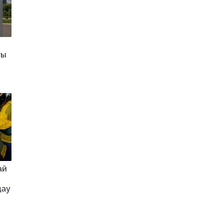
ғы
ай
дау