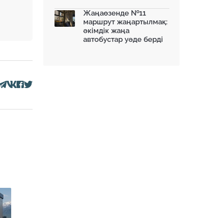
Жаңаөзенде №11
маршрут жаңартылмақ:
әкімдік жаңа
автобустар уәде берді