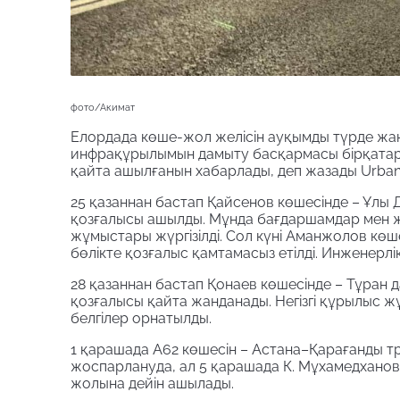
фото/Акимат
Елордада көше-жол желісін ауқымды түрде жа
инфрақұрылымын дамыту басқармасы бірқатар
қайта ашылғанын хабарлады, деп жазады Urban
25 қазаннан бастап Қайсенов көшесінде – Ұлы 
қозғалысы ашылды. Мұнда бағдаршамдар мен ж
жұмыстары жүргізілді. Сол күні Аманжолов көш
бөлікте қозғалыс қамтамасыз етілді. Инженер
28 қазаннан бастап Қонаев көшесінде – Тұран 
қозғалысы қайта жанданады. Негізгі құрылыс 
белгілер орнатылды.
1 қарашада А62 көшесін – Астана–Қарағанды тр
жоспарлануда, ал 5 қарашада К. Мұхамедханов 
жолына дейін ашылады.