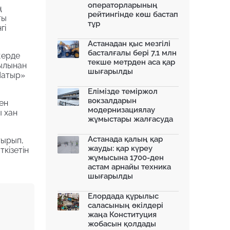
Алматы Бас жоспарын
операторларының
ң
өзектендіруде...
рейтингінде көш бастап
13.10.2025
ты
тұр
гі
Алатауда мемлекеттік
мұқтаждықтар үшін 2 мың гект...
Астанадан қыс мезгілі
08.10.2025
басталғалы бері 7,1 млн
жерде
текше метрден аса қар
ғылынан
Мәжіліс Құрылыс кодексін
шығарылды
мақұлдады: Қала құрылысы...
Шатыр»
08.10.2025
Елімізде теміржол
Қазақстанның батысында
вокзалдарын
ен
заманауи көлік айрығы салы...
модернизациялау
 хан
07.10.2025
жұмыстары жалғасуда
Green Line: Астананың жаңа жасыл
желісі...
Астанада қалың қар
тырып,
06.10.2025
жауды: қар күреу
кізетін
жұмысына 1700-ден
астам арнайы техника
шығарылды
Елордада құрылыс
саласының өкілдері
жаңа Конституция
жобасын қолдады