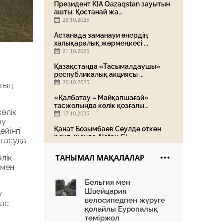
Президент KIA Qazaqstan зауытын
ашты: Қостанай жа...
23.10.2025
Астанада заманауи өнердің
халықаралық жәрмеңкесі ...
21.10.2025
Қазақстанда «Тасымалдаушы»
республикалық акциясы ...
20.10.2025
стың
«Қалбатау – Майқапшағай»
тасжолында көлік қозғалы...
өлік
17.10.2025
ру
Қанат Бозымбаев Сеулде өткен
йінгі
роуд-шоуда Alatau Ci...
ғасуда.
16.10.2025
ТАНЫМАЛ МАҚАЛАЛАР
лік
«Жасыл аллея» жобасы: Home
 мен
Credit Bank экологиялы...
15.10.2025
Бельгия мен
Швейцария
Алматы «Батыс» полиорталығын
у
дамытуда: жаңа нысан...
велосипедпен жүруге
тас
14.10.2025
қолайлы Еуропалық
теміржол