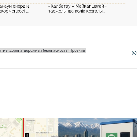
анауи өнердің
«Қалбатау – Майқапшағай»
әрмеңкесі ...
тасжолында көлік қозғалы...
итие
дороги
дорожная безопасность
Проекты