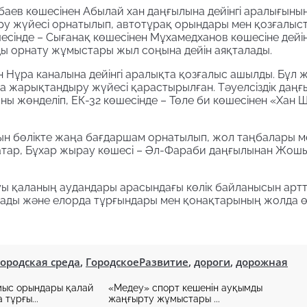
аев көшесінен Абылай хан даңғылына дейінгі аралығыны
у жүйесі орнатылып, автотұрақ орындары мен қозғалыс
есінде – Сығанақ көшесінен Мұхамедханов көшесіне дейін
ды орнату жұмыстары жыл соңына дейін аяқталады.
ан Нұра каналына дейінгі аралықта қозғалыс ашылды. Бұл 
а жарықтандыру жүйесі қарастырылған. Тәуелсіздік даң
ыны жөнделіп, ЕК-32 көшесінде – Төле би көшесінен «Хан 
тын бөлікте жаңа бағдаршам орнатылып, жол таңбалары м
қатар, Бұхар жырау көшесі – Әл-Фараби даңғылынан Жошы
уы қаланың аудандары арасындағы көлік байланысын арт
айтады және елорда тұрғындары мен қонақтарының жолда өт
городская среда
,
ГородскоеРазвитие
,
дороги
,
дорожная
мыс орындары қалай
«Медеу» спорт кешенін ауқымды
 тұрғы...
жаңғырту жұмыстары ...