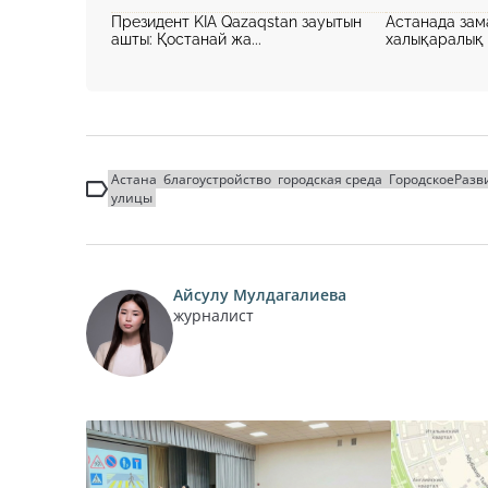
Президент KIA Qazaqstan зауытын
Астанада зам
ашты: Қостанай жа...
халықаралық ж
Астана
благоустройство
городская среда
ГородскоеРазв
улицы
Айсулу Мулдагалиева
журналист