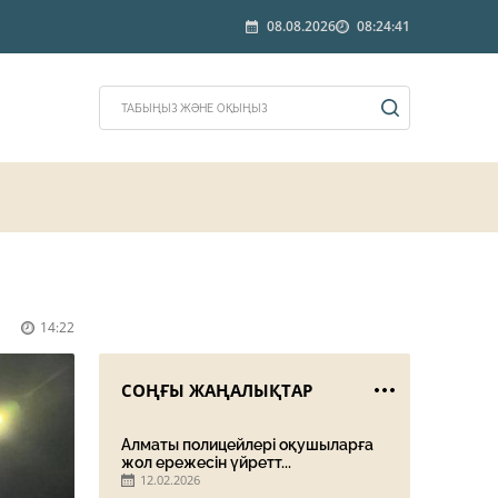
08.08.2026
08:24:41
14:22
СОҢҒЫ ЖАҢАЛЫҚТАР
Алматы полицейлері оқушыларға
жол ережесін үйретт...
12.02.2026