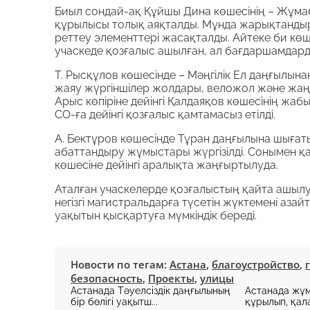
Биыл сондай-ақ Құйшы Дина көшесінің – Жұмаб
құрылысы толық аяқталды. Мұнда жарықтандыр
реттеу элементтері жасақталды. Айтеке би көш
учаскеде қозғалыс ашылған, ал бағдаршамдар
Т. Рысқұлов көшесінде – Мәңгілік Ел даңғылын
жаяу жүргіншілер жолдары, веложол және жаң
Арыс көпіріне дейінгі Қалдаяқов көшесінің жаб
СО-ға дейінгі қозғалыс қамтамасыз етілді.
А. Бектұров көшесінде Тұран даңғылына шыға
абаттандыру жұмыстары жүргізілді. Сонымен 
көшесіне дейінгі аралықта жаңғыртылуда.
Аталған учаскелерде қозғалыстың қайта ашыл
негізгі магистральдарға түсетін жүктемені аз
уақытын қысқартуға мүмкіндік береді.
Новости по тегам:
Астана
,
благоустройство
,
безопасность
,
Проекты
,
улицы
Астанада Тәуелсіздік даңғылының
Астанада жұ
бір бөлігі уақытш...
құрылып, қала