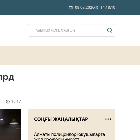
08.08.2026
14:18:10
лрд
19:17
СОҢҒЫ ЖАҢАЛЫҚТАР
Алматы полицейлері оқушыларға
жол ережесін үйретт...