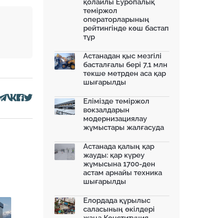
қолайлы Еуропалық
теміржол
Алматы Бас жоспарын
операторларының
өзектендіруде...
рейтингінде көш бастап
13.10.2025
тұр
Алатауда мемлекеттік
мұқтаждықтар үшін 2 мың гект...
Астанадан қыс мезгілі
08.10.2025
басталғалы бері 7,1 млн
текше метрден аса қар
Мәжіліс Құрылыс кодексін
шығарылды
мақұлдады: Қала құрылысы...
08.10.2025
Елімізде теміржол
Қазақстанның батысында
вокзалдарын
заманауи көлік айрығы салы...
модернизациялау
07.10.2025
жұмыстары жалғасуда
Green Line: Астананың жаңа жасыл
желісі...
Астанада қалың қар
06.10.2025
жауды: қар күреу
жұмысына 1700-ден
астам арнайы техника
шығарылды
Елордада құрылыс
саласының өкілдері