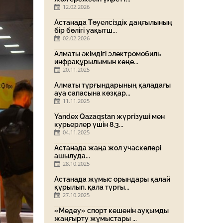
12.02.2026
Астанада Тәуелсіздік даңғылының
бір бөлігі уақытш...
02.02.2026
Алматы әкімдігі электромобиль
инфрақұрылымын кеңе...
20.11.2025
Алматы тұрғындарының қаладағы
ауа сапасына көзқар...
11.11.2025
Yandex Qazaqstan жүргізуші мен
курьерлер үшін 8,3...
04.11.2025
Астанада жаңа жол учаскелері
ашылуда...
28.10.2025
Астанада жұмыс орындары қалай
құрылып, қала тұрғы...
27.10.2025
«Медеу» спорт кешенін ауқымды
жаңғырту жұмыстары ...