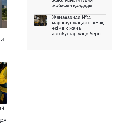
жаңа Конституция
жобасын қолдады
Жаңаөзенде №11
маршрут жаңартылмақ:
әкімдік жаңа
автобустар уәде берді
ғы
ай
дау