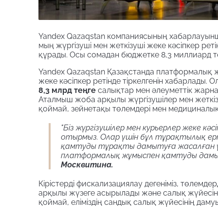
Yandex Qazaqstan компаниясының хабарлауынш
мың жүргізуші мен жеткізуші жеке кәсіпкер рет
құрады. Осы сомадан бюджетке 8,3 миллиард те
Yandex Qazaqstan Қазақстанда платформалық
жеке кәсіпкер ретінде тіркелгенін хабарлады
8,3 млрд теңге
салықтар мен әлеуметтік жарна
Аталмыш жоба арқылы жүргізушілер мен жеткіз
қоймай, зейнетақы төлемдері мен медициналық
"Біз жүргізушілер мен курьерлер жеке кә
отырмыз. Олар үшін бұл тұрақтылық ерте
қамтуды тұрақты дамытуға жасалған үлк
платформалық жұмыспен қамтуды дамыт
Москвитина.
Кірістерді фискализациялау дегеніміз, төлемд
арқылы жүзеге асырылады және салық жүйесінде
қоймай, еліміздің сандық салық жүйесінің дамуы