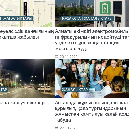
АН ЖАҢАЛЫҚТАРЫ
ҚАЗАҚСТАН ЖАҢАЛЫҚТАРЫ
Тәуелсіздік даңғылының
Алматы әкімдігі электромобиль
 уақытша жабылды
инфрақұрылымын кеңейтуді та
уәде етті: 300 жаңа станция
жоспарлануда
20.11.2025
ТАР
ЖАҢАЛЫҚТАР
аңа жол учаскелері
Астанада жұмыс орындары қал
құрылып, қала тұрғындарының
жұмыспен қамтылуы қалай қол
табуда
27.10.2025