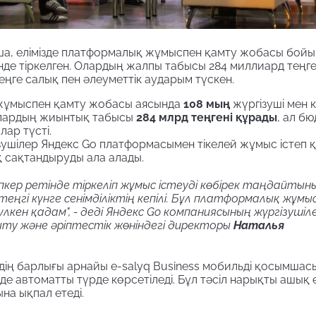
а, елімізде платформалық жұмыспен қамту жобасы бойы
інде тіркелген. Олардың жалпы табысы 284 миллиард теңге
ңге салық пен әлеуметтік аударым түскен.
 жұмыспен қамту жобасы аясында
108 мың
жүргізуші мен 
. Олардың жиынтық табысы
284 млрд теңгені құрады
, ал б
лар түсті.
ушілер Яндекс Go платформасымен тікелей жұмыс істеп 
 сақтандыруды ала алады.
сіпкер ретінде тіркеліп жұмыс істеуді көбірек таңдайтыны
ңгі күнге сенімділіктің кепілі. Бұл платформалық жұмы
ен қадам", - деді Яндекс Go компаниясының жүргізушіл
у және әріптестік жөніндегі директоры
Наталья
ердің барлығы арнайы e-salyq Business мобильді қосымшас
 автоматты түрде көрсетіледі. Бұл тәсіл нарықты ашық е
на ықпал етеді.