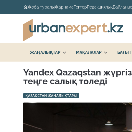
Жоба туралы
Жарнама
Тегтер
Редакциялық
Байланыс
ЖАҢАЛЫҚТАР
МАҚАЛАЛАР
БАҒЫТ
Yandex Qazaqstan жүргіз
теңге салық төледі
ҚАЗАҚСТАН ЖАҢАЛЫҚТАРЫ