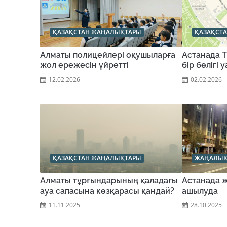
ҚАЗАҚСТАН ЖАҢАЛЫҚТАРЫ
ҚАЗАҚСТ
Алматы полицейлері оқушыларға
Астанада 
жол ережесін үйретті
бір бөлігі
12.02.2026
02.02.2026
ҚАЗАҚСТАН ЖАҢАЛЫҚТАРЫ
ЖАҢАЛЫҚ
Алматы тұрғындарының қаладағы
Астанада ж
ауа сапасына көзқарасы қандай?
ашылуда
11.11.2025
28.10.2025