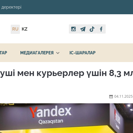
 деректері
RU
KZ
ТАР
МЕДИАГАЛЕРЕЯ
ІС-ШАРАЛАР
уші мен курьерлер үшін 8,3 м
04.11.2025