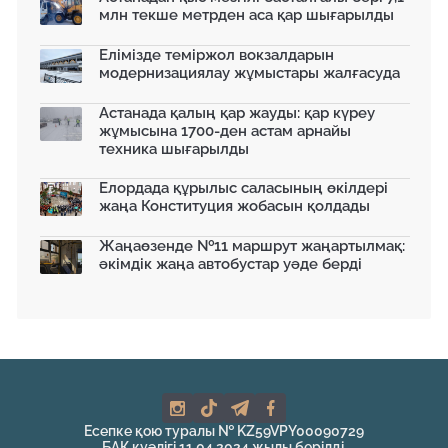
млн текше метрден аса қар шығарылды
Елімізде теміржол вокзалдарын
модернизациялау жұмыстары жалғасуда
Астанада қалың қар жауды: қар күреу
жұмысына 1700-ден астам арнайы
техника шығарылды
Елордада құрылыс саласының өкілдері
жаңа Конституция жобасын қолдады
Жаңаөзенде №11 маршрут жаңартылмақ:
әкімдік жаңа автобустар уәде берді
Есепке қою туралы № KZ59VPY00090729
БАҚ куәлігі 11.04.2024 жылы берілді.