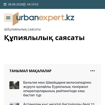
08.08.2026
04:10:52
Құпиялылық саясаты
Құпиялылық саясаты
ТАНЫМАЛ МАҚАЛАЛАР
Бельгия мен Швейцария велосипедпен
жүруге қолайлы Еуропалық теміржол
операторларының рейтингінде көш
бастап тұр
Астанадан қыс мезгілі басталғалы бері 7,1