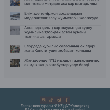
млн текше метрден аса қар шығарылды
Елімізде теміржол вокзалдарын
модернизациялау жұмыстары жалғасуда
Астанада қалың қар жауды: қар күреу
жұмысына 1700-ден астам арнайы
техника шығарылды
Елордада құрылыс саласының өкілдері
жаңа Конституция жобасын қолдады
Жаңаөзенде №11 маршрут жаңартылмақ:
әкімдік жаңа автобустар уәде берді
Есепке қою туралы № KZ59VPY00090729
БАҚ куәлігі 11.04.2024 жылы берілді.