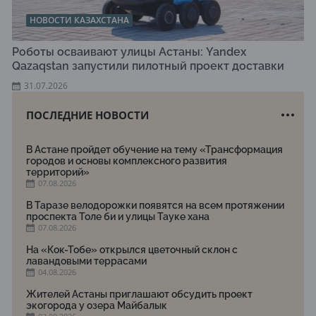
НОВОСТИ КАЗАХСТАНА
Роботы осваивают улицы Астаны: Yandex
Qazaqstan запустили пилотный проект доставки
31.07.2026
ПОСЛЕДНИЕ НОВОСТИ
В Астане пройдет обучение на тему «Трансформация
городов и основы комплексного развития
территорий»
07.08.2026
В Таразе велодорожки появятся на всем протяжении
проспекта Толе би и улицы Тауке хана
07.08.2026
На «Кок-Тобе» открылся цветочный склон с
лавандовыми террасами
04.08.2026
Жителей Астаны приглашают обсудить проект
экогорода у озера Майбалык