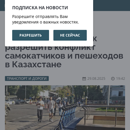
08.08.2026
16:21:52
ПОДПИСКА НА НОВОСТИ
Разрешите отправлять Вам
уведомления о важных новостях.
РАЗРЕШИТЬ
НЕ СЕЙЧАС
Война тротуаров: как
разрешить конфликт
самокатчиков и пешеходов
в Казахстане
ТРАНСПОРТ И ДОРОГИ
29.08.2025
19:42