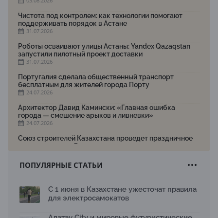
03.08.2026
Чистота под контролем: как технологии помогают
поддерживать порядок в Астане
31.07.2026
Роботы осваивают улицы Астаны: Yandex Qazaqstan
запустили пилотный проект доставки
31.07.2026
Португалия сделала общественный транспорт
бесплатным для жителей города Порту
24.07.2026
Архитектор Давид Камински: «Главная ошибка
города — смешение арыков и ливневки»
24.07.2026
Союз строителей Казахстана проведет праздничное
мероприятие ко Дню строителя
22.07.2026
ПОПУЛЯРНЫЕ СТАТЬИ
Новый Строительный кодекс: что изменилось для
заказчиков, подрядчиков и государства по мнению
Бауыржана Байбахтиева
С 1 июня в Казахстане ужесточат правила
17.07.2026
для электросамокатов
Яндекс Лавка запустила пилотный проект
рободоставки в Астане
Алатау City и мировые футуристические