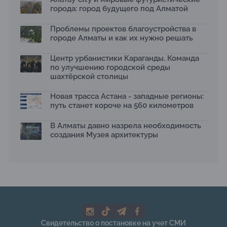
15.07.2026
города: город будущего под Алматой
Архитектурная премия SÄULE ARCHITEKTURPREIS
Проблемы проектов благоустройства в
2026 принимает заявки до 31 июля
13.07.2026
городе Алматы и как их нужно решать
Первый Дом правительства Алматы станет главной
Центр урбанистики Караганды. Команда
темой новой выставки в «Целинном»
по улучшению городской среды
13.07.2026
шахтёрской столицы
В столичном детсаду подвели итоги акции «Таза
Қазақстан»: воспитанники подарили вторую жизнь
Новая трасса Астана - западные регионы:
отходам
путь станет короче на 560 километров
08.07.2026
Ко Дню столицы в Нуре благоустроили шесть
В Алматы давно назрела необходимость
общественных пространств
создания Музея архитектуры
06.07.2026
Жара в городах: как застройка влияет на
температуру и здоровье людей
03.07.2026
МЧС усилило мониторинг рек и моренных озер после
сильных дождей в горах Алматы
02.07.2026
На общественных слушаниях представили
Свидетельство о постановке на учет СМИ