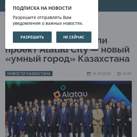
08.08.2026
00:28:24
ПОДПИСКА НА НОВОСТИ
Разрешите отправлять Вам
уведомления о важных новостях.
РАЗРЕШИТЬ
НЕ СЕЙЧАС
В Сеуле презентовали
проект Alatau City — новый
«умный город» Казахстана
НОВОСТИ КАЗАХСТАНА
16.10.2025
16:45