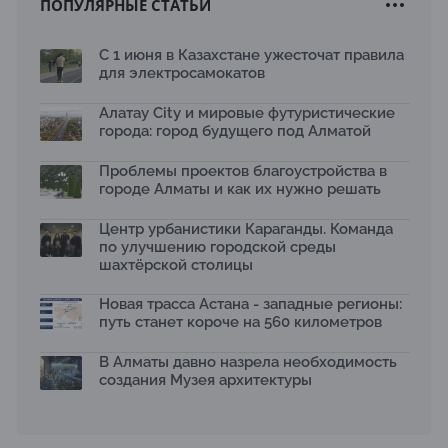
ПОПУЛЯРНЫЕ СТАТЬИ
Новый Строительный кодекс: что изменилось для
заказчиков, подрядчиков и государства по мнению
Бауыржана Байбахтиева
С 1 июня в Казахстане ужесточат правила
17.07.2026
для электросамокатов
Яндекс Лавка запустила пилотный проект
рободоставки в Астане
Алатау City и мировые футуристические
15.07.2026
города: город будущего под Алматой
Архитектурная премия SÄULE ARCHITEKTURPREIS
Проблемы проектов благоустройства в
2026 принимает заявки до 31 июля
13.07.2026
городе Алматы и как их нужно решать
Первый Дом правительства Алматы станет главной
Центр урбанистики Караганды. Команда
темой новой выставки в «Целинном»
по улучшению городской среды
13.07.2026
шахтёрской столицы
В столичном детсаду подвели итоги акции «Таза
Қазақстан»: воспитанники подарили вторую жизнь
Новая трасса Астана - западные регионы:
отходам
путь станет короче на 560 километров
08.07.2026
Ко Дню столицы в Нуре благоустроили шесть
В Алматы давно назрела необходимость
общественных пространств
создания Музея архитектуры
06.07.2026
Жара в городах: как застройка влияет на
температуру и здоровье людей