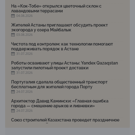
На «Кок-Тобе» открылся цветочный склон с
лавандовыми террасами
04.08.2026
Жителей Астаны приглашают обсудить проект
экогорода у озера Майбалык
03.08.2026
Чистота под контролем: как технологии помогают
поддерживать порядок в Астане
31.07.2026
Роботы осваивают улицы Астаны: Yandex Qazaqstan
запустили пилотный проект доставки
31.07.2026
Португалия сделала общественный транспорт
бесплатным для жителей города Порту
24.07.2026
Архитектор Давид Камински: «Главная ошибка
города — смешение арыков и ливневки»
24.07.2026
Союз строителей Казахстана проведет праздничное
мероприятие ко Дню строителя
22.07.2026