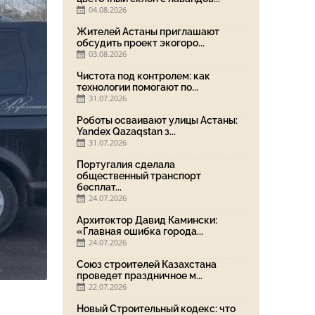
04.08.2026
Жителей Астаны приглашают
обсудить проект экогоро...
03.08.2026
Чистота под контролем: как
технологии помогают по...
31.07.2026
Роботы осваивают улицы Астаны:
Yandex Qazaqstan з...
31.07.2026
Португалия сделала
общественный транспорт
бесплат...
24.07.2026
Архитектор Давид Камински:
«Главная ошибка города...
24.07.2026
Союз строителей Казахстана
проведет праздничное м...
22.07.2026
Новый Строительный кодекс: что