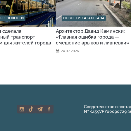
НЫЕ НОВОСТИ
НОВОСТИ КАЗАХСТАНА
я сделала
Архитектор Давид Камински:
ный транспорт
«Главная ошибка города —
м для жителей города
смешение арыков и ливневки»
24.07.2026
Свидетельство о поста
№ KZ59VPY00090729 выд