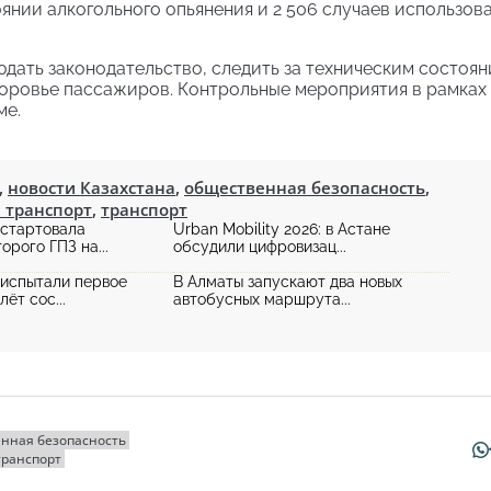
янии алкогольного опьянения и 2 506 случаев использов
дать законодательство, следить за техническим состоя
доровье пассажиров. Контрольные мероприятия в рамках
ме.
,
новости Казахстана
,
общественная безопасность
,
 транспорт
,
транспорт
 стартовала
Urban Mobility 2026: в Астане
орого ГПЗ на...
обсудили цифровизац...
 испытали первое
В Алматы запускают два новых
ёт сос...
автобусных маршрута...
нная безопасность
транспорт