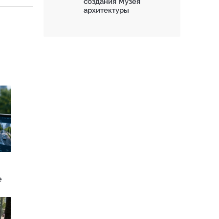
создания Музея
архитектуры
е