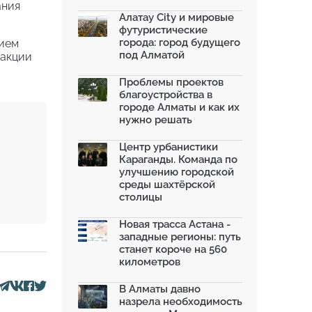
моренных озер после ...
ания
02.07.2026
Алатау City и мировые
футуристические
На общественных слушаниях
города: город будущего
нием
представили экологическ...
под Алматой
30.06.2026
 акции
На слушаниях по корректировке
Проблемы проектов
СЭО Генплана Алматы...
благоустройства в
30.06.2026
городе Алматы и как их
нужно решать
130-летняя Майская роща в
Таразе станет экопарком...
22.06.2026
Центр урбанистики
Караганды. Команда по
По улице Саина в Алматы с 20
улучшению городской
июня заработает авто...
среды шахтёрской
19.06.2026
столицы
В Казахстане объявили конкурс
романов о городах с...
Новая трасса Астана -
18.06.2026
западные регионы: путь
станет короче на 560
километров
В Алматы давно
назрела необходимость