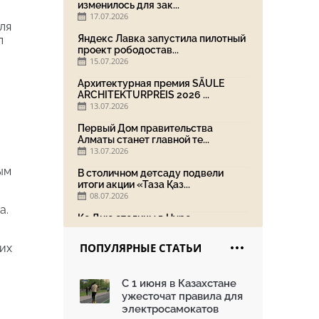
изменилось для зак...
17.07.2026
ля
Яндекс Лавка запустила пилотный
л
проект рободостав...
15.07.2026
Архитектурная премия SÄULE
ARCHITEKTURPREIS 2026 ...
13.07.2026
Первый Дом правительства
Алматы станет главной те...
13.07.2026
ым
В столичном детсаду подвели
итоги акции «Таза Қаз...
08.07.2026
a.
Ко Дню столицы в Нуре
благоустроили шесть обществ...
06.07.2026
ПОПУЛЯРНЫЕ СТАТЬИ
их
Жара в городах: как застройка
влияет на температу...
С 1 июня в Казахстане
03.07.2026
ужесточат правила для
МЧС усилило мониторинг рек и
электросамокатов