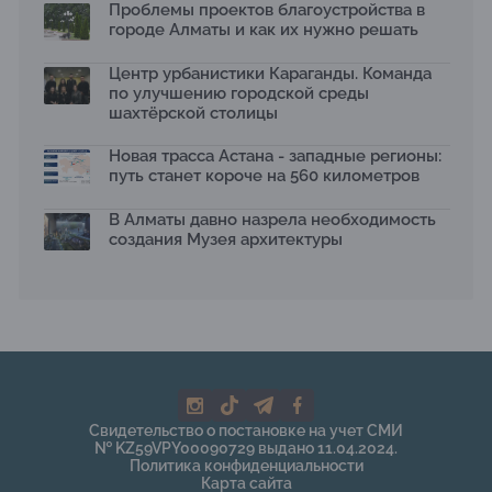
Проблемы проектов благоустройства в
2026 принимает заявки до 31 июля
13.07.2026
городе Алматы и как их нужно решать
Первый Дом правительства Алматы станет главной
Центр урбанистики Караганды. Команда
темой новой выставки в «Целинном»
по улучшению городской среды
13.07.2026
шахтёрской столицы
В столичном детсаду подвели итоги акции «Таза
Қазақстан»: воспитанники подарили вторую жизнь
Новая трасса Астана - западные регионы:
отходам
путь станет короче на 560 километров
08.07.2026
Ко Дню столицы в Нуре благоустроили шесть
В Алматы давно назрела необходимость
общественных пространств
создания Музея архитектуры
06.07.2026
Жара в городах: как застройка влияет на
температуру и здоровье людей
03.07.2026
МЧС усилило мониторинг рек и моренных озер после
сильных дождей в горах Алматы
02.07.2026
На общественных слушаниях представили
Свидетельство о постановке на учет СМИ
экологическую стратегию развития Алматы до 2040
№ KZ59VPY00090729 выдано 11.04.2024.
года
Политика конфиденциальности
30.06.2026
Карта сайта