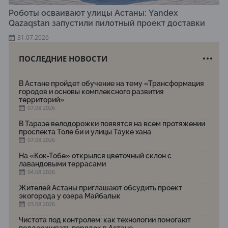
Роботы осваивают улицы Астаны: Yandex
Qazaqstan запустили пилотный проект доставки
31.07.2026
ПОСЛЕДНИЕ НОВОСТИ
В Астане пройдет обучение на тему «Трансформация
городов и основы комплексного развития
территорий»
07.08.2026
В Таразе велодорожки появятся на всем протяжении
проспекта Толе би и улицы Тауке хана
07.08.2026
На «Кок-Тобе» открылся цветочный склон с
лавандовыми террасами
04.08.2026
Жителей Астаны приглашают обсудить проект
экогорода у озера Майбалык
03.08.2026
Чистота под контролем: как технологии помогают