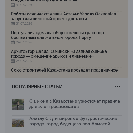
поддерживать порядок в Астане
31.07.2026
Роботы осваивают улицы Астаны: Yandex Qazaqstan
запустили пилотный проект доставки
31.07.2026
Португалия сделала общественный транспорт
бесплатным для жителей города Порту
24.07.2026
Архитектор Давид Камински: «Главная ошибка
города — смешение арыков и ливневки»
24.07.2026
Союз строителей Казахстана проведет праздничное
мероприятие ко Дню строителя
22.07.2026
ПОПУЛЯРНЫЕ СТАТЬИ
Новый Строительный кодекс: что изменилось для
заказчиков, подрядчиков и государства по мнению
Бауыржана Байбахтиева
С 1 июня в Казахстане ужесточат правила
17.07.2026
для электросамокатов
Яндекс Лавка запустила пилотный проект
рободоставки в Астане
Алатау City и мировые футуристические
15.07.2026
города: город будущего под Алматой
Архитектурная премия SÄULE ARCHITEKTURPREIS