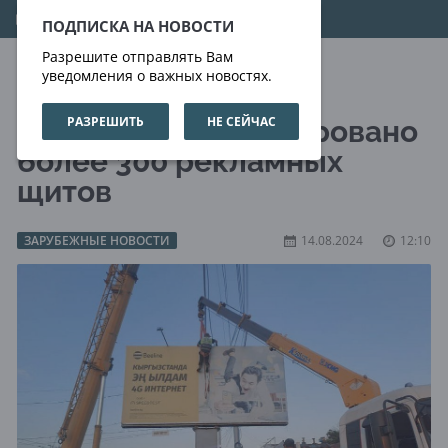
09.08.2026
15:09:57
ПОДПИСКА НА НОВОСТИ
Разрешите отправлять Вам
уведомления о важных новостях.
РАЗРЕШИТЬ
НЕ СЕЙЧАС
В Бишкеке демонтировано
более 300 рекламных
щитов
ЗАРУБЕЖНЫЕ НОВОСТИ
14.08.2024
12:10