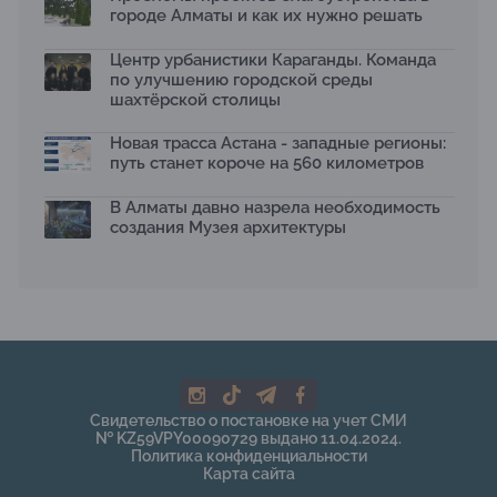
13.07.2026
городе Алматы и как их нужно решать
Первый Дом правительства Алматы станет главной
Центр урбанистики Караганды. Команда
темой новой выставки в «Целинном»
по улучшению городской среды
13.07.2026
шахтёрской столицы
В столичном детсаду подвели итоги акции «Таза
Қазақстан»: воспитанники подарили вторую жизнь
Новая трасса Астана - западные регионы:
отходам
путь станет короче на 560 километров
08.07.2026
Ко Дню столицы в Нуре благоустроили шесть
В Алматы давно назрела необходимость
общественных пространств
создания Музея архитектуры
06.07.2026
Жара в городах: как застройка влияет на
температуру и здоровье людей
03.07.2026
МЧС усилило мониторинг рек и моренных озер после
сильных дождей в горах Алматы
02.07.2026
На общественных слушаниях представили
Свидетельство о постановке на учет СМИ
экологическую стратегию развития Алматы до 2040
№ KZ59VPY00090729 выдано 11.04.2024.
года
Политика конфиденциальности
30.06.2026
Карта сайта