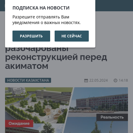
07.08.2026
16:34:27
ПОДПИСКА НА НОВОСТИ
Разрешите отправлять Вам
уведомления о важных новостях.
РАЗРЕШИТЬ
НЕ СЕЙЧАС
Жители Актау
разочарованы
реконструкцией перед
акиматом
НОВОСТИ КАЗАХСТАНА
22.05.2024
14:18