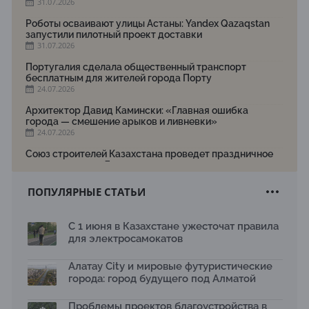
31.07.2026
Роботы осваивают улицы Астаны: Yandex Qazaqstan
запустили пилотный проект доставки
31.07.2026
Португалия сделала общественный транспорт
бесплатным для жителей города Порту
24.07.2026
Архитектор Давид Камински: «Главная ошибка
города — смешение арыков и ливневки»
24.07.2026
Союз строителей Казахстана проведет праздничное
мероприятие ко Дню строителя
22.07.2026
ПОПУЛЯРНЫЕ СТАТЬИ
Новый Строительный кодекс: что изменилось для
заказчиков, подрядчиков и государства по мнению
Бауыржана Байбахтиева
С 1 июня в Казахстане ужесточат правила
17.07.2026
для электросамокатов
Яндекс Лавка запустила пилотный проект
рободоставки в Астане
Алатау City и мировые футуристические
15.07.2026
города: город будущего под Алматой
Архитектурная премия SÄULE ARCHITEKTURPREIS
Проблемы проектов благоустройства в
2026 принимает заявки до 31 июля