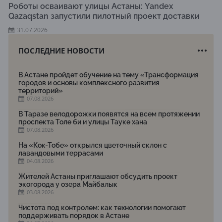
Роботы осваивают улицы Астаны: Yandex
Qazaqstan запустили пилотный проект доставки
31.07.2026
ПОСЛЕДНИЕ НОВОСТИ
В Астане пройдет обучение на тему «Трансформация
городов и основы комплексного развития
территорий»
07.08.2026
В Таразе велодорожки появятся на всем протяжении
проспекта Толе би и улицы Тауке хана
07.08.2026
На «Кок-Тобе» открылся цветочный склон с
лавандовыми террасами
04.08.2026
Жителей Астаны приглашают обсудить проект
экогорода у озера Майбалык
03.08.2026
Чистота под контролем: как технологии помогают
поддерживать порядок в Астане