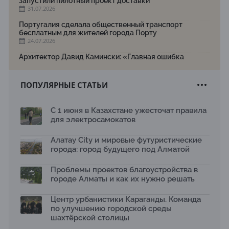
запустили пилотный проект доставки
31.07.2026
Португалия сделала общественный транспорт
бесплатным для жителей города Порту
24.07.2026
Архитектор Давид Камински: «Главная ошибка
города — смешение арыков и ливневки»
24.07.2026
ПОПУЛЯРНЫЕ СТАТЬИ
Союз строителей Казахстана проведет праздничное
мероприятие ко Дню строителя
22.07.2026
С 1 июня в Казахстане ужесточат правила
для электросамокатов
Новый Строительный кодекс: что изменилось для
заказчиков, подрядчиков и государства по мнению
Бауыржана Байбахтиева
Алатау City и мировые футуристические
17.07.2026
города: город будущего под Алматой
Яндекс Лавка запустила пилотный проект
Проблемы проектов благоустройства в
рободоставки в Астане
15.07.2026
городе Алматы и как их нужно решать
Архитектурная премия SÄULE ARCHITEKTURPREIS
Центр урбанистики Караганды. Команда
2026 принимает заявки до 31 июля
по улучшению городской среды
13.07.2026
шахтёрской столицы
Первый Дом правительства Алматы станет главной