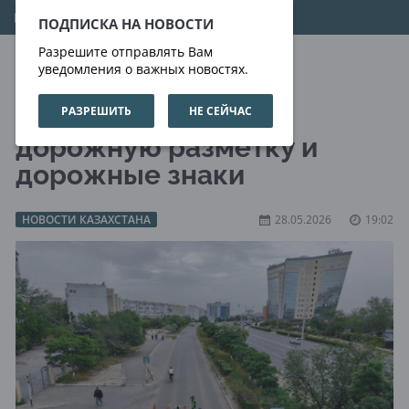
10.08.2026
16:42:32
ПОДПИСКА НА НОВОСТИ
Разрешите отправлять Вам
уведомления о важных новостях.
РАЗРЕШИТЬ
НЕ СЕЙЧАС
В Актау обновляют
дорожную разметку и
дорожные знаки
НОВОСТИ КАЗАХСТАНА
28.05.2026
19:02