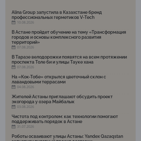
Alina Group запустила в Казахстане бренд
профессиональных герметиков V-Tech
10.08.2026
В Астане пройдет обучение на тему «Трансформация
городов и основы комплексного развития
территорий»
07.08.2026
В Таразе велодорожки появятся на всем протяжении
проспекта Толе би и улицы Тауке хана
07.08.2026
На «Кок-Тобе» открылся цветочный склон с
лавандовыми террасами
04.08.2026
Жителей Астаны приглашают обсудить проект
экогорода у озера Майбалык
03.08.2026
Чистота под контролем: как технологии помогают
поддерживать порядок в Астане
31.07.2026
Роботы осваивают улицы Астаны: Yandex Qazaqstan