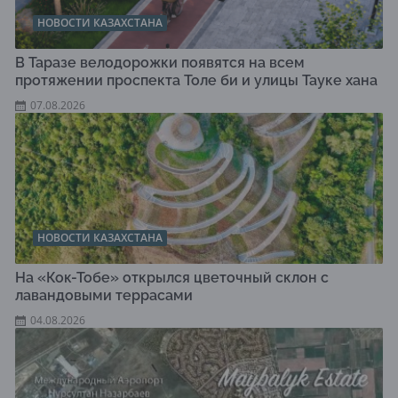
НОВОСТИ КАЗАХСТАНА
В Таразе велодорожки появятся на всем
протяжении проспекта Толе би и улицы Тауке хана
07.08.2026
НОВОСТИ КАЗАХСТАНА
На «Кок-Тобе» открылся цветочный склон с
лавандовыми террасами
04.08.2026