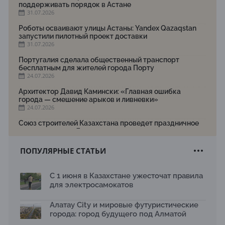
поддерживать порядок в Астане
31.07.2026
Роботы осваивают улицы Астаны: Yandex Qazaqstan
запустили пилотный проект доставки
31.07.2026
Португалия сделала общественный транспорт
бесплатным для жителей города Порту
24.07.2026
Архитектор Давид Камински: «Главная ошибка
города — смешение арыков и ливневки»
24.07.2026
Союз строителей Казахстана проведет праздничное
мероприятие ко Дню строителя
22.07.2026
ПОПУЛЯРНЫЕ СТАТЬИ
Новый Строительный кодекс: что изменилось для
заказчиков, подрядчиков и государства по мнению
Бауыржана Байбахтиева
С 1 июня в Казахстане ужесточат правила
17.07.2026
для электросамокатов
Яндекс Лавка запустила пилотный проект
рободоставки в Астане
Алатау City и мировые футуристические
15.07.2026
города: город будущего под Алматой