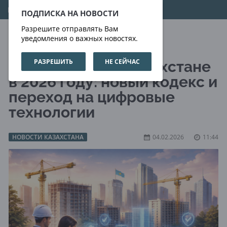
08.08.2026
05:59:06
ПОДПИСКА НА НОВОСТИ
Разрешите отправлять Вам
уведомления о важных новостях.
РАЗРЕШИТЬ
НЕ СЕЙЧАС
Рынок жилья в Казахстане
в 2026 году: новый кодекс и
переход на цифровые
технологии
НОВОСТИ КАЗАХСТАНА
04.02.2026
11:44