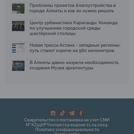
Архитектурная премия SÄULE ARCHITEKTURPREIS
Проблемы проектов благоустройства в
2026 принимает заявки до 31 июля
13.07.2026
городе Алматы и как их нужно решать
Первый Дом правительства Алматы станет главной
Центр урбанистики Караганды. Команда
темой новой выставки в «Целинном»
по улучшению городской среды
13.07.2026
шахтёрской столицы
В столичном детсаду подвели итоги акции «Таза
Қазақстан»: воспитанники подарили вторую жизнь
Новая трасса Астана - западные регионы:
отходам
путь станет короче на 560 километров
08.07.2026
Ко Дню столицы в Нуре благоустроили шесть
В Алматы давно назрела необходимость
общественных пространств
создания Музея архитектуры
06.07.2026
Жара в городах: как застройка влияет на
температуру и здоровье людей
03.07.2026
МЧС усилило мониторинг рек и моренных озер после
сильных дождей в горах Алматы
02.07.2026
На общественных слушаниях представили
Свидетельство о постановке на учет СМИ
экологическую стратегию развития Алматы до 2040
№ KZ59VPY00090729 выдано 11.04.2024.
года
Политика конфиденциальности
30.06.2026