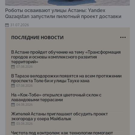
Роботы осваивают улицы Астаны: Yandex
Qazaqstan запустили пилотный проект доставки
31.07.2026
ПОСЛЕДНИЕ НОВОСТИ
В Астане пройдет обучение на тему «Трансформация
городов и основы комплексного развития
территорий»
07.08.2026
В Таразе велодорожки появятся на всем протяжении
проспекта Толе би и улицы Тауке хана
07.08.2026
На «Кок-Тобе» открылся цветочный склон с
лавандовыми террасами
04.08.2026
Жителей Астаны приглашают обсудить проект
экогорода у озера Майбалык
03.08.2026
Чистота под контролем: как технологии помогают