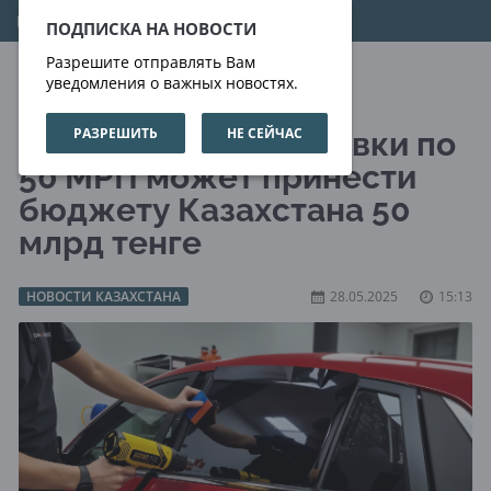
09.08.2026
18:30:22
ПОДПИСКА НА НОВОСТИ
Разрешите отправлять Вам
уведомления о важных новостях.
РАЗРЕШИТЬ
НЕ СЕЙЧАС
Легализация тонировки по
50 МРП может принести
бюджету Казахстана 50
млрд тенге
НОВОСТИ КАЗАХСТАНА
28.05.2025
15:13