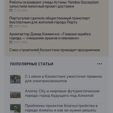
Роботы осваивают улицы Астаны: Yandex Qazaqstan
запустили пилотный проект доставки
31.07.2026
Португалия сделала общественный транспорт
бесплатным для жителей города Порту
24.07.2026
Архитектор Давид Камински: «Главная ошибка
города — смешение арыков и ливневки»
24.07.2026
Союз строителей Казахстана проведет праздничное
мероприятие ко Дню строителя
22.07.2026
ПОПУЛЯРНЫЕ СТАТЬИ
Новый Строительный кодекс: что изменилось для
заказчиков, подрядчиков и государства по мнению
Бауыржана Байбахтиева
С 1 июня в Казахстане ужесточат правила
17.07.2026
для электросамокатов
Яндекс Лавка запустила пилотный проект
рободоставки в Астане
Алатау City и мировые футуристические
15.07.2026
города: город будущего под Алматой
Архитектурная премия SÄULE ARCHITEKTURPREIS
Проблемы проектов благоустройства в
2026 принимает заявки до 31 июля
13.07.2026
городе Алматы и как их нужно решать