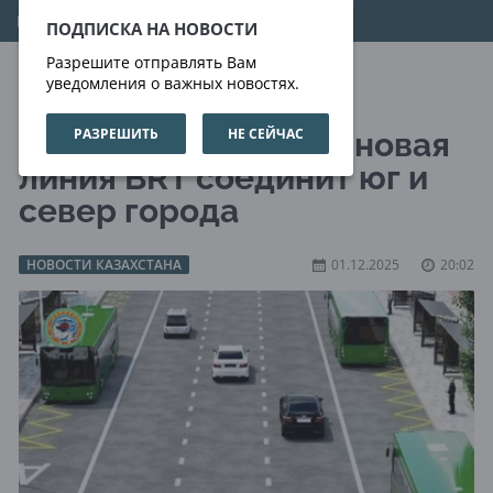
07.08.2026
13:36:33
ПОДПИСКА НА НОВОСТИ
Разрешите отправлять Вам
уведомления о важных новостях.
РАЗРЕШИТЬ
НЕ СЕЙЧАС
Алматы ускоряется: новая
линия BRT соединит юг и
север города
НОВОСТИ КАЗАХСТАНА
01.12.2025
20:02