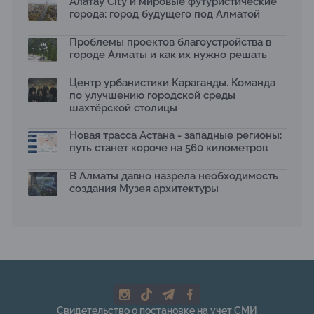
Алатау City и мировые футуристические
города: город будущего под Алматой
Первый Дом правительства Алматы станет главной
темой новой выставки в «Целинном»
Проблемы проектов благоустройства в
13.07.2026
городе Алматы и как их нужно решать
В столичном детсаду подвели итоги акции «Таза
Қазақстан»: воспитанники подарили вторую жизнь
Центр урбанистики Караганды. Команда
отходам
по улучшению городской среды
08.07.2026
шахтёрской столицы
Ко Дню столицы в Нуре благоустроили шесть
общественных пространств
Новая трасса Астана - западные регионы:
06.07.2026
путь станет короче на 560 километров
Жара в городах: как застройка влияет на
температуру и здоровье людей
В Алматы давно назрела необходимость
03.07.2026
создания Музея архитектуры
МЧС усилило мониторинг рек и моренных озер после
сильных дождей в горах Алматы
02.07.2026
На общественных слушаниях представили
экологическую стратегию развития Алматы до 2040
года
30.06.2026
На слушаниях по корректировке СЭО Генплана
Свидетельство о постановке на учет СМИ