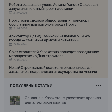
Роботы осваивают улицы Астаны: Yandex Qazaqstan
запустили пилотный проект доставки
31.07.2026
Португалия сделала общественный транспорт
бесплатным для жителей города Порту
24.07.2026
Архитектор Давид Камински: «Главная ошибка
города — смешение арыков и ливневки»
24.07.2026
Союз строителей Казахстана проведет праздничное
мероприятие ко Дню строителя
22.07.2026
Новый Строительный кодекс: что изменилось для
заказчиков, подрядчиков и государства по мнению
Бауыржана Байбахтиева
17.07.2026
ПОПУЛЯРНЫЕ СТАТЬИ
Яндекс Лавка запустила пилотный проект
рободоставки в Астане
15.07.2026
С 1 июня в Казахстане ужесточат правила
для электросамокатов
Архитектурная премия SÄULE ARCHITEKTURPREIS
2026 принимает заявки до 31 июля
13.07.2026