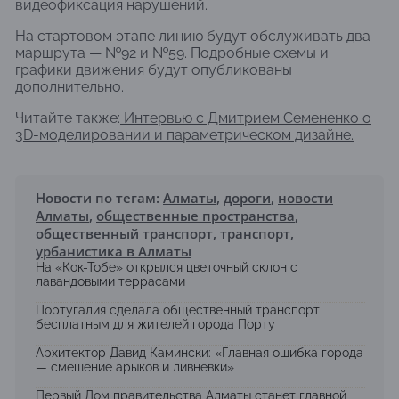
видеофиксация нарушений.
На стартовом этапе линию будут обслуживать два
маршрута — №92 и №59. Подробные схемы и
графики движения будут опубликованы
дополнительно.
Читайте также:
Интервью с Дмитрием Семененко о
3D-моделировании и параметрическом дизайне.
Новости по тегам:
Алматы
,
дороги
,
новости
Алматы
,
общественные пространства
,
общественный транспорт
,
транспорт
,
урбанистика в Алматы
На «Кок-Тобе» открылся цветочный склон с
лавандовыми террасами
Португалия сделала общественный транспорт
бесплатным для жителей города Порту
Архитектор Давид Камински: «Главная ошибка города
— смешение арыков и ливневки»
Первый Дом правительства Алматы станет главной