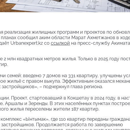
ая реализация жилищных программ и проектов по обнов
 планах сообщил аким области Марат Ахметжанов в ходе
аёт Urbanexpert.kz со
ссылкой
на пресс-службу Акимат
е 2 млн квадратных метров жилья. Только в 2025 году по
тир.
и семей: введено 7 домов на 331 квартиру, улучшены ус
ное жильё с правом выкупа. Эффективным оказался механ
 застройщиков», – подчеркнул глава региона.
ии. Проект, стартовавший в Кокшетау в 2024 году, в на
е, Аршалы и Зеренды. В этих населённых пунктах построе
хого жилья переселены жители 187 квартир.
комплекс «Ынтымак», где 110 квартир переданы граждан
 застройщиков. Продолжается работа по завершению