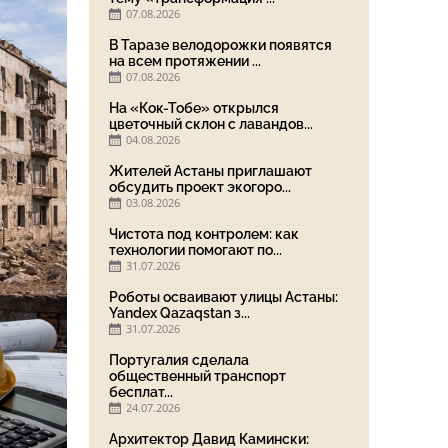
07.08.2026
В Таразе велодорожки появятся
на всем протяжении ...
07.08.2026
На «Кок-Тобе» открылся
цветочный склон с лавандов...
04.08.2026
Жителей Астаны приглашают
обсудить проект экогоро...
03.08.2026
Чистота под контролем: как
технологии помогают по...
31.07.2026
Роботы осваивают улицы Астаны:
Yandex Qazaqstan з...
31.07.2026
Португалия сделала
общественный транспорт
бесплат...
24.07.2026
Архитектор Давид Камински: