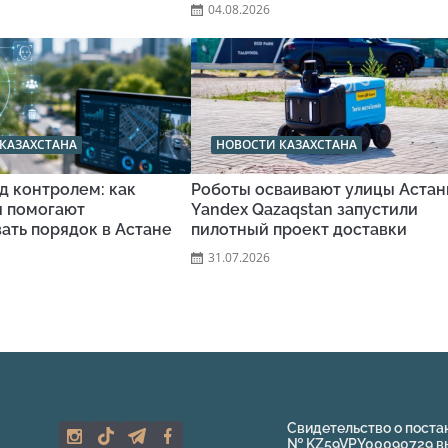
04.08.2026
КАЗАХСТАНА
НОВОСТИ КАЗАХСТАНА
д контролем: как
Роботы осваивают улицы Астан
и помогают
Yandex Qazaqstan запустили
ать порядок в Астане
пилотный проект доставки
31.07.2026
Свидетельство о поста
№ KZ59VPY00090729 выд