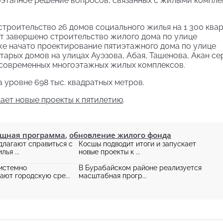
оэтапное решение вопросов, связанных с жилыми компл
строительство 26 домов социального жилья на 1 300 квар
т завершено строительство жилого дома по улице
же начато проектирование пятиэтажного дома по улице
тарых домов на улицах Ауэзова, Абая, Ташенова, Акан се
современных многоэтажных жилых комплексов.
 уровне 698 тыс. квадратных метров.
ает новые проекты к пятилетию
.
щная программа
,
обновление жилого фонда
длагают справиться с
Косшы подводит итоги и запускает
ья ...
новые проекты к ...
истемно
В Бурабайском районе реализуется
ают городскую сре...
масштабная прогр...