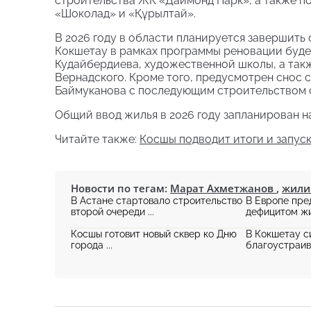
строительства ЖК «Даймонд Парк», а также п
«Шоколад» и «Құрылтай».
В 2026 году в области планируется завершить 
Кокшетау в рамках программы реновации буде
Кудайбердиева, художественной школы, а так
Вернадского. Кроме того, предусмотрен снос с
Баймуканова с последующим строительством 
Общий ввод жилья в 2026 году запланирован на
Читайте также:
Косшы подводит итоги и запуск
Новости по тегам:
Марат Ахметжанов
,
жили
В Астане стартовало строительство
В Европе пре
второй очереди ...
дефицитом жил
Косшы готовит новый сквер ко Дню
В Кокшетау с
города ...
благоустраив