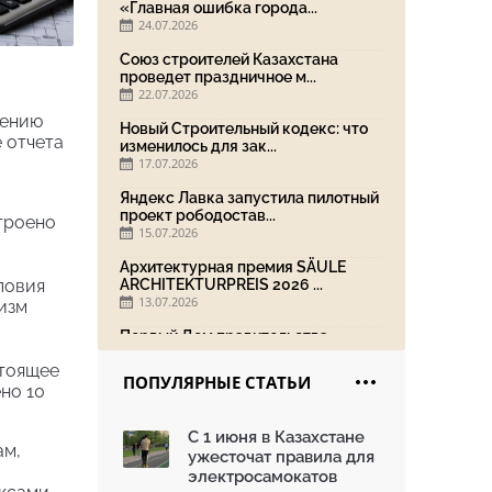
«Главная ошибка города...
24.07.2026
Союз строителей Казахстана
проведет праздничное м...
22.07.2026
лению
Новый Строительный кодекс: что
 отчета
изменилось для зак...
а
17.07.2026
Яндекс Лавка запустила пилотный
проект рободостав...
строено
15.07.2026
Архитектурная премия SÄULE
ловия
ARCHITEKTURPREIS 2026 ...
13.07.2026
изм
Первый Дом правительства
Алматы станет главной те...
стоящее
13.07.2026
ПОПУЛЯРНЫЕ СТАТЬИ
но 10
В столичном детсаду подвели
итоги акции «Таза Қаз...
С 1 июня в Казахстане
08.07.2026
ам,
ужесточат правила для
Ко Дню столицы в Нуре
электросамокатов