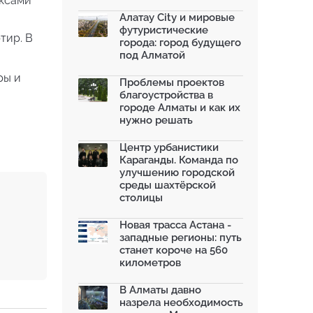
ексами
благоустроили шесть обществ...
06.07.2026
Алатау City и мировые
футуристические
Жара в городах: как застройка
тир. В
города: город будущего
влияет на температу...
под Алматой
03.07.2026
ры и
МЧС усилило мониторинг рек и
Проблемы проектов
моренных озер после ...
благоустройства в
02.07.2026
городе Алматы и как их
нужно решать
На общественных слушаниях
представили экологическ...
30.06.2026
Центр урбанистики
Караганды. Команда по
На слушаниях по корректировке
улучшению городской
СЭО Генплана Алматы...
среды шахтёрской
30.06.2026
столицы
130-летняя Майская роща в
Таразе станет экопарком...
Новая трасса Астана -
22.06.2026
западные регионы: путь
станет короче на 560
километров
В Алматы давно
назрела необходимость