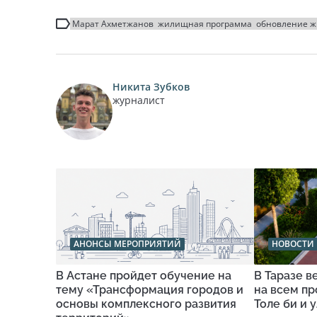
Марат Ахметжанов
жилищная программа
обновление ж
Никита Зубков
журналист
АНОНСЫ МЕРОПРИЯТИЙ
НОВОСТИ 
В Астане пройдет обучение на
В Таразе 
тему «Трансформация городов и
на всем п
основы комплексного развития
Толе би и 