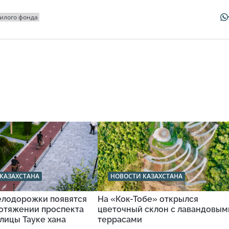
илого фонда
КАЗАХСТАНА
НОВОСТИ КАЗАХСТАНА
велодорожки появятся
На «Кок-Тобе» открылся
ротяжении проспекта
цветочный склон с лавандовым
улицы Тауке хана
террасами