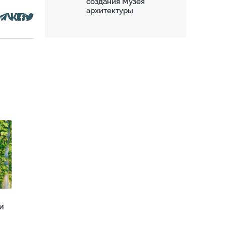
создания Музея
архитектуры
и