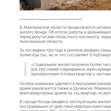
Иллюстрация сгенерирована искусственным интеллектом
В Акмолинской области продолжается активн
жилого фонда. Об итогах работы и дальнейших
перед депутатами областного маслихата, перед
Акмолинской области.
За последние три года в регионе введено свыш
более 694 тыс. кв. м, что составляет 6 658 квар
«Социальное жильё получили более тысяч
для 756 семей-очередников через аренд
приобретения готовых квартир у частных
Особое внимание уделяется программе реновац
время реализуется также в Щучинске, Макинск
многоквартирных домов на 715 квартир, из вет
В городе Косшы введён в эксплуатацию жилой 
пострадавшим от действий недобросовестных