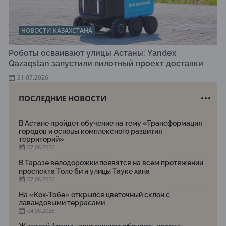
НОВОСТИ КАЗАХСТАНА
Роботы осваивают улицы Астаны: Yandex
Qazaqstan запустили пилотный проект доставки
31.07.2026
ПОСЛЕДНИЕ НОВОСТИ
В Астане пройдет обучение на тему «Трансформация
городов и основы комплексного развития
территорий»
07.08.2026
В Таразе велодорожки появятся на всем протяжении
проспекта Толе би и улицы Тауке хана
07.08.2026
На «Кок-Тобе» открылся цветочный склон с
лавандовыми террасами
04.08.2026