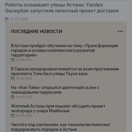
Роботы осваивают улицы Астаны: Yandex
Qazaqstan запустили пилотный проект доставки
31.07.2026
ПОСЛЕДНИЕ НОВОСТИ
В Астане пройдет обучение на тему «Трансформация
городов и основы комплексного развития
территорий»
07.08.2026
В Таразе велодорожки появятся на всем протяжении
проспекта Толе би и улицы Тауке хана
07.08.2026
На «Кок-Тобе» открылся цветочный склон с
лавандовыми террасами
04.08.2026
Жителей Астаны приглашают обсудить проект
экогорода у озера Майбалык
03.08.2026
Чистота под контролем: как технологии помогают
поддерживать порядок в Астане