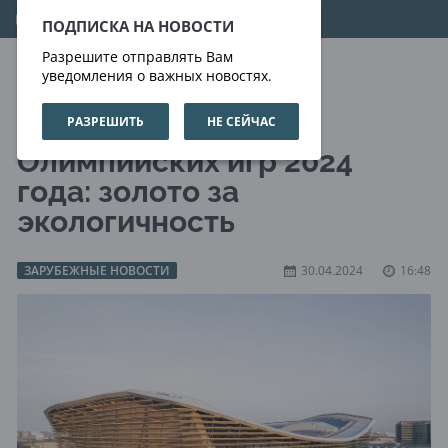
08.08.2026
16:18:57
ПОДПИСКА НА НОВОСТИ
Разрешите отправлять Вам
уведомления о важных новостях.
РАЗРЕШИТЬ
НЕ СЕЙЧАС
Спортивный центр
Олимпийских игр 2024
года: золото за
экологичность
ЗАРУБЕЖНЫЕ НОВОСТИ
30.04.2024
16:48