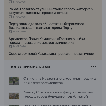
31.07.2026
Роботы осваивают улицы Астаны: Yandex Qazaqstan
запустили пилотный проект доставки
31.07.2026
Португалия сделала общественный транспорт
бесплатным для жителей города Порту
24.07.2026
Архитектор Давид Камински: «Главная ошибка
города — смешение арыков и ливневки»
24.07.2026
Союз строителей Казахстана проведет праздничное
мероприятие ко Дню строителя
22.07.2026
ПОПУЛЯРНЫЕ СТАТЬИ
Новый Строительный кодекс: что изменилось для
заказчиков, подрядчиков и государства по мнению
Бауыржана Байбахтиева
С 1 июня в Казахстане ужесточат правила
17.07.2026
для электросамокатов
Яндекс Лавка запустила пилотный проект
рободоставки в Астане
Алатау City и мировые футуристические
15.07.2026
города: город будущего под Алматой
Архитектурная премия SÄULE ARCHITEKTURPREIS