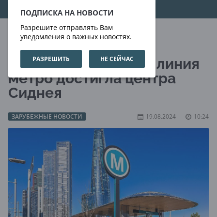
08.08.2026
15:49:36
ПОДПИСКА НА НОВОСТИ
Разрешите отправлять Вам
уведомления о важных новостях.
РАЗРЕШИТЬ
НЕ СЕЙЧАС
Первая в Австралии линия
метро достигла центра
Сиднея
ЗАРУБЕЖНЫЕ НОВОСТИ
19.08.2024
10:24