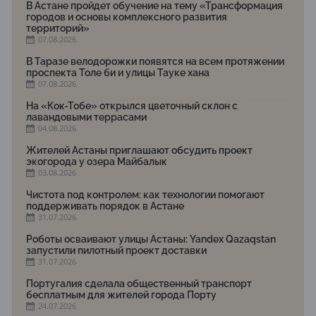
В Астане пройдет обучение на тему «Трансформация
городов и основы комплексного развития
территорий»
07.08.2026
В Таразе велодорожки появятся на всем протяжении
проспекта Толе би и улицы Тауке хана
07.08.2026
На «Кок-Тобе» открылся цветочный склон с
лавандовыми террасами
04.08.2026
Жителей Астаны приглашают обсудить проект
экогорода у озера Майбалык
03.08.2026
Чистота под контролем: как технологии помогают
поддерживать порядок в Астане
31.07.2026
Роботы осваивают улицы Астаны: Yandex Qazaqstan
запустили пилотный проект доставки
31.07.2026
Португалия сделала общественный транспорт
бесплатным для жителей города Порту
24.07.2026