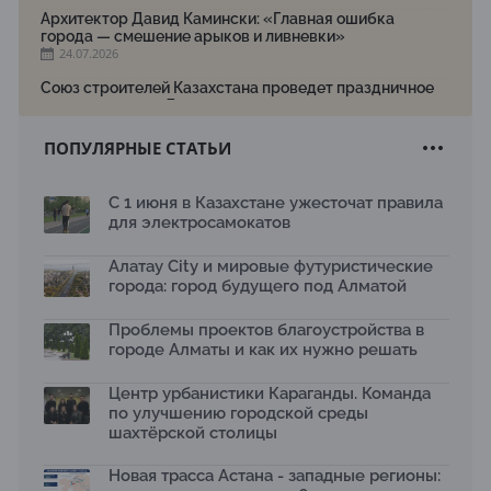
Архитектор Давид Камински: «Главная ошибка
города — смешение арыков и ливневки»
24.07.2026
Союз строителей Казахстана проведет праздничное
мероприятие ко Дню строителя
22.07.2026
ПОПУЛЯРНЫЕ СТАТЬИ
Новый Строительный кодекс: что изменилось для
заказчиков, подрядчиков и государства по мнению
Бауыржана Байбахтиева
С 1 июня в Казахстане ужесточат правила
17.07.2026
для электросамокатов
Яндекс Лавка запустила пилотный проект
рободоставки в Астане
Алатау City и мировые футуристические
15.07.2026
города: город будущего под Алматой
Архитектурная премия SÄULE ARCHITEKTURPREIS
Проблемы проектов благоустройства в
2026 принимает заявки до 31 июля
13.07.2026
городе Алматы и как их нужно решать
Первый Дом правительства Алматы станет главной
Центр урбанистики Караганды. Команда
темой новой выставки в «Целинном»
по улучшению городской среды
13.07.2026
шахтёрской столицы
В столичном детсаду подвели итоги акции «Таза
Қазақстан»: воспитанники подарили вторую жизнь
Новая трасса Астана - западные регионы:
отходам