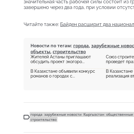
значительная часть рабочей силы состоит из г
завершено через два года, при условии отсут
Читайте также:
Байден расширит два национал
Новости по тегам:
города
,
зарубежные ново
объекты
,
строительство
Жителей Астаны приглашают
Союз строите
обсудить проект экогоро...
проведет праз
В Казахстане объявили конкурс
В Казахстане
романов о городах с...
реализация вт
города
зарубежные новости
Кыргызстан
общественные 
строительство