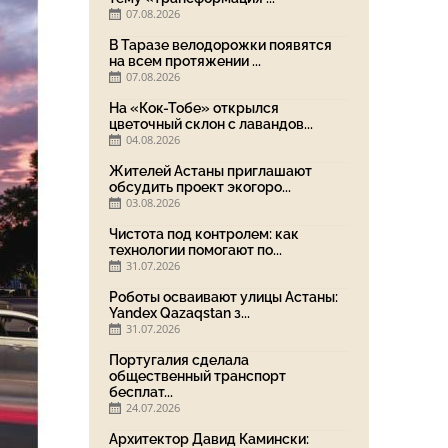
07.08.2026
В Таразе велодорожки появятся
на всем протяжении ...
07.08.2026
На «Кок-Тобе» открылся
цветочный склон с лавандов...
04.08.2026
Жителей Астаны приглашают
обсудить проект экогоро...
03.08.2026
Чистота под контролем: как
технологии помогают по...
31.07.2026
Роботы осваивают улицы Астаны:
Yandex Qazaqstan з...
31.07.2026
Португалия сделала
общественный транспорт
бесплат...
24.07.2026
Архитектор Давид Камински: