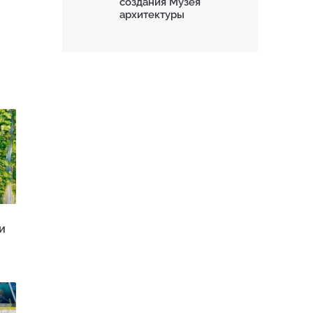
создания Музея
архитектуры
и