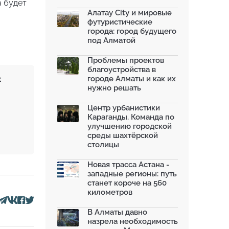
благоустроили шесть обществ...
а будет
06.07.2026
Алатау City и мировые
футуристические
Жара в городах: как застройка
города: город будущего
влияет на температу...
под Алматой
03.07.2026
МЧС усилило мониторинг рек и
Проблемы проектов
моренных озер после ...
благоустройства в
02.07.2026
е
городе Алматы и как их
нужно решать
На общественных слушаниях
представили экологическ...
30.06.2026
Центр урбанистики
Караганды. Команда по
На слушаниях по корректировке
улучшению городской
СЭО Генплана Алматы...
среды шахтёрской
30.06.2026
столицы
130-летняя Майская роща в
Таразе станет экопарком...
Новая трасса Астана -
22.06.2026
западные регионы: путь
станет короче на 560
километров
В Алматы давно
назрела необходимость