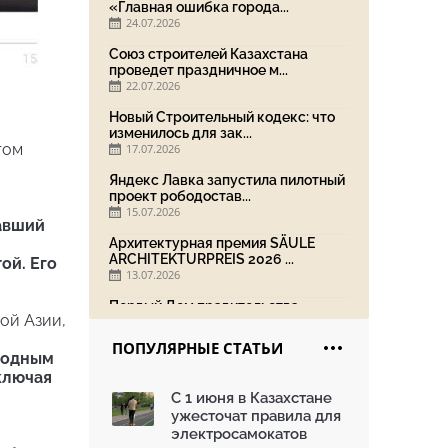
«Главная ошибка города...
24.07.2026
Союз строителей Казахстана
проведет праздничное м...
22.07.2026
Новый Строительный кодекс: что
изменилось для зак...
том
17.07.2026
Яндекс Лавка запустила пилотный
проект рободостав...
15.07.2026
тавший
Архитектурная премия SÄULE
ARCHITEKTURPREIS 2026 ...
ой. Его
13.07.2026
Первый Дом правительства
ой Азии,
Алматы станет главной те...
13.07.2026
ПОПУЛЯРНЫЕ СТАТЬИ
иодным
В столичном детсаду подвели
ключая
итоги акции «Таза Қаз...
С 1 июня в Казахстане
08.07.2026
ужесточат правила для
Ко Дню столицы в Нуре
электросамокатов