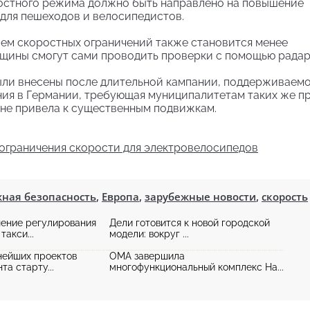
остного режима должно быть направлено на повышение
для пешеходов и велосипедистов.
ием скоростных ограничений также становится менее
бщины смогут сами проводить проверки с помощью радар
ыли внесены после длительной кампании, поддерживаем
ния в Германии, требующая муниципалитетам таких же пр
 не привела к существенным подвижкам.
ограничения скорости для электровелосипедов
ная безопасность
,
Европа
,
зарубежные новости
,
скорость
ение регулирования
Дели готовится к новой городской
такси...
модели: вокруг ...
нейших проектов
OMA завершила
а старту...
многофункциональный комплекс Ha...