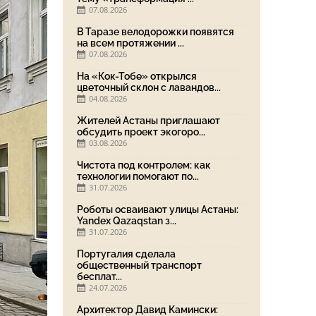
07.08.2026
В Таразе велодорожки появятся
на всем протяжении ...
07.08.2026
На «Кок-Тобе» открылся
цветочный склон с лавандов...
04.08.2026
Жителей Астаны приглашают
обсудить проект экогоро...
03.08.2026
Чистота под контролем: как
технологии помогают по...
31.07.2026
Роботы осваивают улицы Астаны:
Yandex Qazaqstan з...
31.07.2026
Португалия сделала
общественный транспорт
бесплат...
24.07.2026
Архитектор Давид Камински: