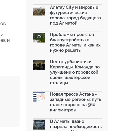
благоустроили шесть обществ...
06.07.2026
Алатау City и мировые
футуристические
Жара в городах: как застройка
города: город будущего
влияет на температу...
под Алматой
ов.
03.07.2026
МЧС усилило мониторинг рек и
ой
Проблемы проектов
моренных озер после ...
благоустройства в
ав и
02.07.2026
городе Алматы и как их
нужно решать
На общественных слушаниях
представили экологическ...
30.06.2026
Центр урбанистики
Караганды. Команда по
На слушаниях по корректировке
улучшению городской
СЭО Генплана Алматы...
среды шахтёрской
30.06.2026
столицы
130-летняя Майская роща в
Таразе станет экопарком...
Новая трасса Астана -
22.06.2026
западные регионы: путь
станет короче на 560
километров
В Алматы давно
назрела необходимость