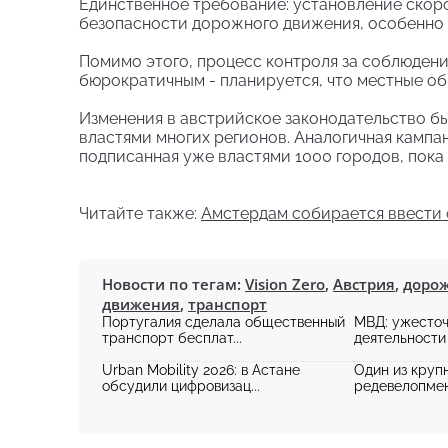
Единственное требование: установление скор
безопасности дорожного движения, особенно 
Помимо этого, процесс контроля за соблюден
бюрократичным - планируется, что местные о
Изменения в австрийское законодательство б
властями многих регионов. Аналогичная кампа
подписанная уже властями 1000 городов, пока
Читайте также:
Амстердам собирается ввести 
Новости по тегам:
Vision Zero
,
Австрия
,
дорож
движения
,
транспорт
Португалия сделала общественный
МВД: ужесточ
транспорт бесплат...
деятельности 
Urban Mobility 2026: в Астане
Один из круп
обсудили цифровизац...
редевелопмент