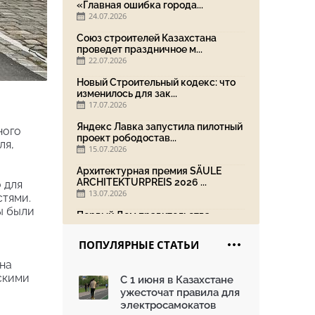
«Главная ошибка города...
24.07.2026
Союз строителей Казахстана
проведет праздничное м...
22.07.2026
Новый Строительный кодекс: что
изменилось для зак...
17.07.2026
Яндекс Лавка запустила пилотный
ного
проект рободостав...
ля,
15.07.2026
Архитектурная премия SÄULE
ARCHITEKTURPREIS 2026 ...
 для
13.07.2026
стями.
ы были
Первый Дом правительства
Алматы станет главной те...
13.07.2026
ПОПУЛЯРНЫЕ СТАТЬИ
В столичном детсаду подвели
на
итоги акции «Таза Қаз...
скими
С 1 июня в Казахстане
08.07.2026
ужесточат правила для
Ко Дню столицы в Нуре
электросамокатов