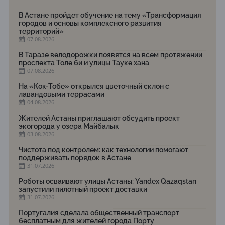
В Астане пройдет обучение на тему «Трансформация
городов и основы комплексного развития
территорий»
07.08.2026
В Таразе велодорожки появятся на всем протяжении
проспекта Толе би и улицы Тауке хана
07.08.2026
На «Кок-Тобе» открылся цветочный склон с
лавандовыми террасами
04.08.2026
Жителей Астаны приглашают обсудить проект
экогорода у озера Майбалык
03.08.2026
Чистота под контролем: как технологии помогают
поддерживать порядок в Астане
31.07.2026
Роботы осваивают улицы Астаны: Yandex Qazaqstan
запустили пилотный проект доставки
31.07.2026
Португалия сделала общественный транспорт
бесплатным для жителей города Порту