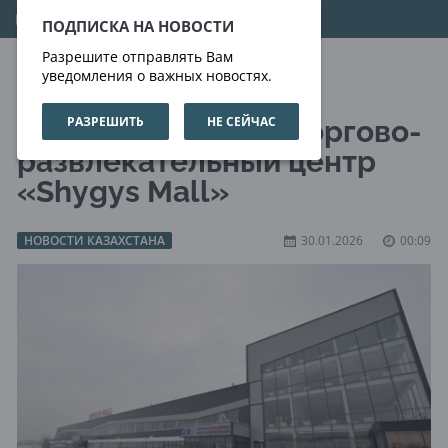
09.08.2026
07:54:52
ПОДПИСКА НА НОВОСТИ
Разрешите отправлять Вам
уведомления о важных новостях.
РАЗРЕШИТЬ
НЕ СЕЙЧАС
В Семее строится торгово-
развлекательный центр
«Shygys Mall»
НОВОСТИ КАЗАХСТАНА
30.01.2026
00:09