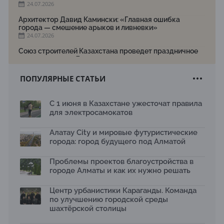
24.07.2026
Архитектор Давид Камински: «Главная ошибка
города — смешение арыков и ливневки»
24.07.2026
Союз строителей Казахстана проведет праздничное
мероприятие ко Дню строителя
22.07.2026
ПОПУЛЯРНЫЕ СТАТЬИ
Новый Строительный кодекс: что изменилось для
заказчиков, подрядчиков и государства по мнению
Бауыржана Байбахтиева
С 1 июня в Казахстане ужесточат правила
17.07.2026
для электросамокатов
Яндекс Лавка запустила пилотный проект
рободоставки в Астане
Алатау City и мировые футуристические
15.07.2026
города: город будущего под Алматой
Архитектурная премия SÄULE ARCHITEKTURPREIS
Проблемы проектов благоустройства в
2026 принимает заявки до 31 июля
13.07.2026
городе Алматы и как их нужно решать
Первый Дом правительства Алматы станет главной
Центр урбанистики Караганды. Команда
темой новой выставки в «Целинном»
по улучшению городской среды
13.07.2026
шахтёрской столицы
В столичном детсаду подвели итоги акции «Таза