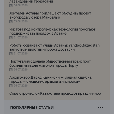
лавандовыми террасами
04.08.2026
Жителей Астаны приглашают обсудить проект
экогорода у озера Майбалык
03.08.2026
Чистота под контролем: как технологии помогают
поддерживать порядок в Астане
31.07.2026
Роботы осваивают улицы Астаны: Yandex Qazaqstan
запустили пилотный проект доставки
31.07.2026
Португалия сделала общественный транспорт
бесплатным для жителей города Порту
24.07.2026
Архитектор Давид Камински: «Главная ошибка
города — смешение арыков и ливневки»
24.07.2026
Союз строителей Казахстана проведет праздничное
мероприятие ко Дню строителя
22.07.2026
ПОПУЛЯРНЫЕ СТАТЬИ
Новый Строительный кодекс: что изменилось для
заказчиков, подрядчиков и государства по мнению