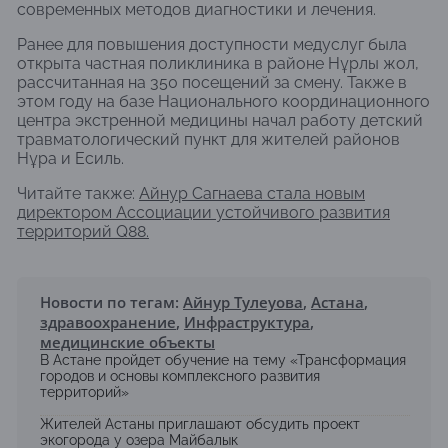
современных методов диагностики и лечения.
Ранее для повышения доступности медуслуг была
открыта частная поликлиника в районе Нұрлы жол,
рассчитанная на 350 посещений за смену. Также в
этом году на базе Национального координационного
центра экстренной медицины начал работу детский
травматологический пункт для жителей районов
Нұра и Есиль.
Читайте также:
Айнур Сагнаева стала новым
директором Ассоциации устойчивого развития
территорий Q88.
Новости по тегам:
Айнур Тулеуова
,
Астана
,
здравоохранение
,
Инфраструктура
,
медицинские объекты
В Астане пройдет обучение на тему «Трансформация
городов и основы комплексного развития
территорий»
Жителей Астаны приглашают обсудить проект
экогорода у озера Майбалык