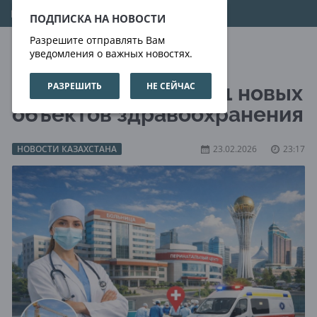
09.08.2026
20:05:34
ПОДПИСКА НА НОВОСТИ
Разрешите отправлять Вам
уведомления о важных новостях.
РАЗРЕШИТЬ
НЕ СЕЙЧАС
В Астане построят 11 новых
объектов здравоохранения
НОВОСТИ КАЗАХСТАНА
23.02.2026
23:17