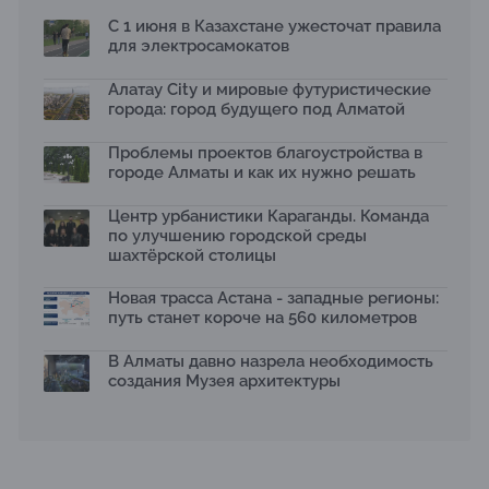
Бауыржана Байбахтиева
С 1 июня в Казахстане ужесточат правила
17.07.2026
для электросамокатов
Яндекс Лавка запустила пилотный проект
рободоставки в Астане
Алатау City и мировые футуристические
15.07.2026
города: город будущего под Алматой
Архитектурная премия SÄULE ARCHITEKTURPREIS
Проблемы проектов благоустройства в
2026 принимает заявки до 31 июля
13.07.2026
городе Алматы и как их нужно решать
Первый Дом правительства Алматы станет главной
Центр урбанистики Караганды. Команда
темой новой выставки в «Целинном»
по улучшению городской среды
13.07.2026
шахтёрской столицы
В столичном детсаду подвели итоги акции «Таза
Қазақстан»: воспитанники подарили вторую жизнь
Новая трасса Астана - западные регионы:
отходам
путь станет короче на 560 километров
08.07.2026
Ко Дню столицы в Нуре благоустроили шесть
В Алматы давно назрела необходимость
общественных пространств
создания Музея архитектуры
06.07.2026
Жара в городах: как застройка влияет на
температуру и здоровье людей
03.07.2026