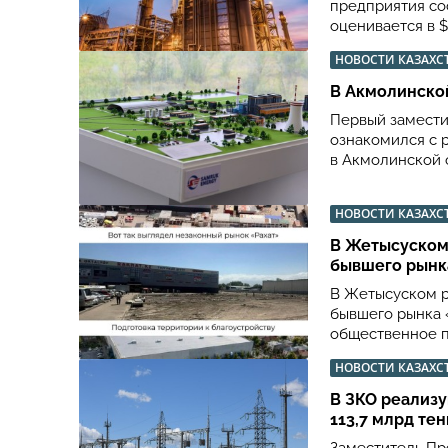
предприятия сос
оценивается в $
НОВОСТИ КАЗАХС
В Акмолинско
Первый замести
ознакомился с 
в Акмолинской 
НОВОСТИ КАЗАХС
В Жетысуском
бывшего рынк
В Жетысуском р
бывшего рынка 
общественное п
НОВОСТИ КАЗАХС
В ЗКО реализ
113,7 млрд тен