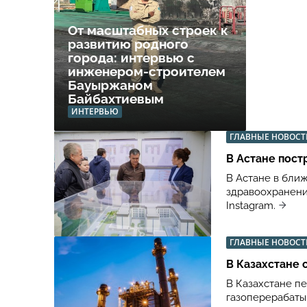
От масштабных строек к
развитию родного
города: интервью с
инженером-строителем
Бауыржаном
Байбахтиевым
ИНТЕРВЬЮ
ГЛАВНЫЕ НОВОСТ
В Астане пост
В Астане в бли
здравоохранени
Instagram.
ГЛАВНЫЕ НОВОСТ
В Казахстане 
В Казахстане п
газоперерабаты