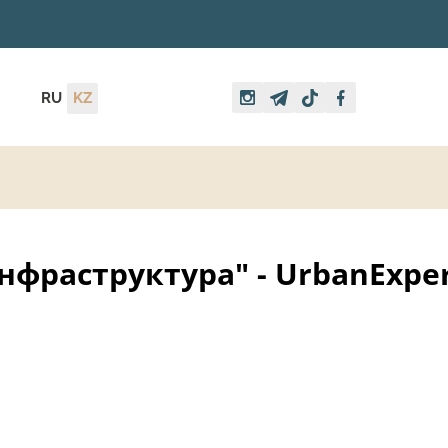
RU
KZ
фраструктура" - UrbanExper