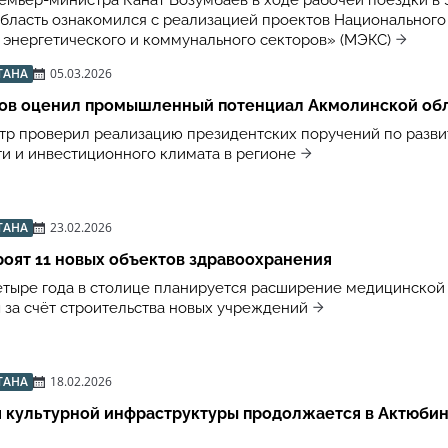
емьер-министра Канат Бозумбаев в ходе рабочей поездки в 
область ознакомился с реализацией проектов Национального
энергетического и коммунального секторов» (МЭКС)
ТАНА
05.03.2026
ов оценил промышленный потенциал Акмолинской об
р проверил реализацию президентских поручений по разв
 и инвестиционного климата в регионе
ТАНА
23.02.2026
роят 11 новых объектов здравоохранения
тыре года в столице планируется расширение медицинской
 за счёт строительства новых учреждений
ТАНА
18.02.2026
 культурной инфраструктуры продолжается в Актюби