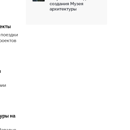
создания Музея
архитектуры
екты
 поездки
роектов
и
рии
уры на