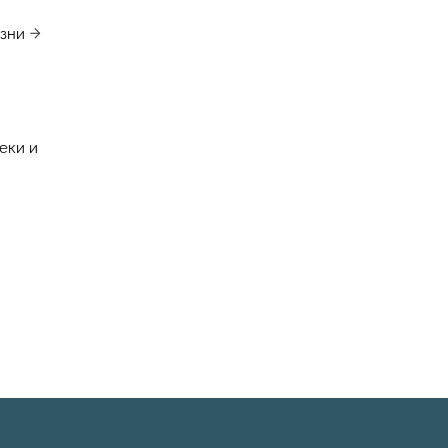
изни
еки и