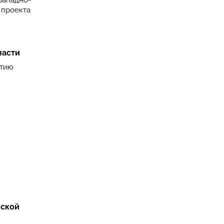
Западно-
 проекта
ласти
итию
нской