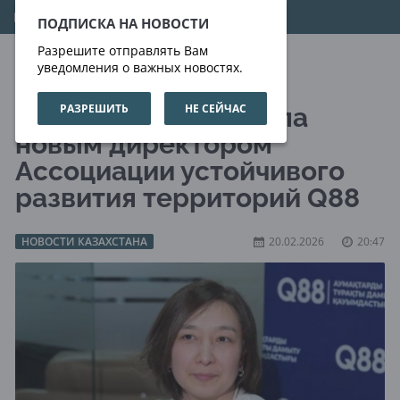
07.08.2026
21:36:36
ПОДПИСКА НА НОВОСТИ
Разрешите отправлять Вам
уведомления о важных новостях.
РАЗРЕШИТЬ
НЕ СЕЙЧАС
Айнур Сагнаева стала
новым директором
Ассоциации устойчивого
развития территорий Q88
НОВОСТИ КАЗАХСТАНА
20.02.2026
20:47