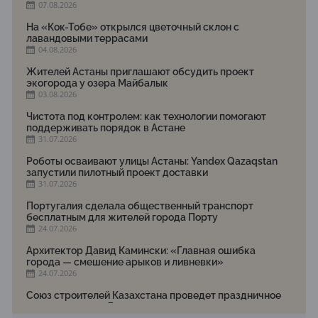
07.08.2026
На «Кок-Тобе» открылся цветочный склон с
лавандовыми террасами
04.08.2026
Жителей Астаны приглашают обсудить проект
экогорода у озера Майбалык
03.08.2026
Чистота под контролем: как технологии помогают
поддерживать порядок в Астане
31.07.2026
Роботы осваивают улицы Астаны: Yandex Qazaqstan
запустили пилотный проект доставки
31.07.2026
Португалия сделала общественный транспорт
бесплатным для жителей города Порту
24.07.2026
Архитектор Давид Камински: «Главная ошибка
города — смешение арыков и ливневки»
24.07.2026
Союз строителей Казахстана проведет праздничное
мероприятие ко Дню строителя
22.07.2026