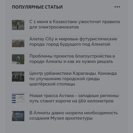
ПОПУЛЯРНЫЕ СТАТЬИ
Новый Строительный кодекс: что изменилось для
заказчиков, подрядчиков и государства по мнению
Бауыржана Байбахтиева
С 1 июня в Казахстане ужесточат правила
17.07.2026
для электросамокатов
Яндекс Лавка запустила пилотный проект
рободоставки в Астане
Алатау City и мировые футуристические
15.07.2026
города: город будущего под Алматой
Архитектурная премия SÄULE ARCHITEKTURPREIS
Проблемы проектов благоустройства в
2026 принимает заявки до 31 июля
13.07.2026
городе Алматы и как их нужно решать
Первый Дом правительства Алматы станет главной
Центр урбанистики Караганды. Команда
темой новой выставки в «Целинном»
по улучшению городской среды
13.07.2026
шахтёрской столицы
В столичном детсаду подвели итоги акции «Таза
Қазақстан»: воспитанники подарили вторую жизнь
Новая трасса Астана - западные регионы:
отходам
путь станет короче на 560 километров
08.07.2026
Ко Дню столицы в Нуре благоустроили шесть
В Алматы давно назрела необходимость
общественных пространств
создания Музея архитектуры
06.07.2026
Жара в городах: как застройка влияет на