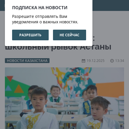
09.08.2026
02:19:04
ПОДПИСКА НА НОВОСТИ
Разрешите отправлять Вам
уведомления о важных новостях.
РАЗРЕШИТЬ
НЕ СЕЙЧАС
Почти 85 тысяч мест:
школьный рывок Астаны
НОВОСТИ КАЗАХСТАНА
19.12.2025
13:34