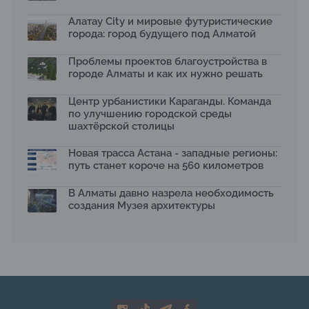
Яндекс Лавка запустила пилотный проект
рободоставки в Астане
Алатау City и мировые футуристические
15.07.2026
города: город будущего под Алматой
Архитектурная премия SÄULE ARCHITEKTURPREIS
Проблемы проектов благоустройства в
2026 принимает заявки до 31 июля
13.07.2026
городе Алматы и как их нужно решать
Первый Дом правительства Алматы станет главной
Центр урбанистики Караганды. Команда
темой новой выставки в «Целинном»
по улучшению городской среды
13.07.2026
шахтёрской столицы
В столичном детсаду подвели итоги акции «Таза
Қазақстан»: воспитанники подарили вторую жизнь
Новая трасса Астана - западные регионы:
отходам
путь станет короче на 560 километров
08.07.2026
Ко Дню столицы в Нуре благоустроили шесть
В Алматы давно назрела необходимость
общественных пространств
создания Музея архитектуры
06.07.2026
Жара в городах: как застройка влияет на
температуру и здоровье людей
03.07.2026
МЧС усилило мониторинг рек и моренных озер после
сильных дождей в горах Алматы
02.07.2026