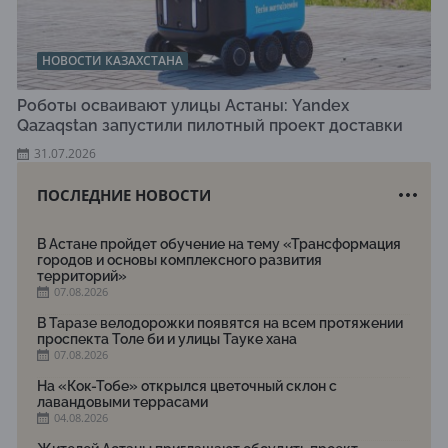
НОВОСТИ КАЗАХСТАНА
Роботы осваивают улицы Астаны: Yandex
Qazaqstan запустили пилотный проект доставки
31.07.2026
ПОСЛЕДНИЕ НОВОСТИ
В Астане пройдет обучение на тему «Трансформация
городов и основы комплексного развития
территорий»
07.08.2026
В Таразе велодорожки появятся на всем протяжении
проспекта Толе би и улицы Тауке хана
07.08.2026
На «Кок-Тобе» открылся цветочный склон с
лавандовыми террасами
04.08.2026