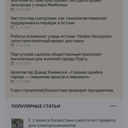
Жителей Астаны приглашают обсудить проект
экогорода у озера Майбалык
03.08.2026
Чистота под контролем: как технологии помогают
поддерживать порядок в Астане
31.07.2026
Роботы осваивают улицы Астаны: Yandex Qazaqstan
запустили пилотный проект доставки
31.07.2026
Португалия сделала общественный транспорт
бесплатным для жителей города Порту
24.07.2026
Архитектор Давид Камински: «Главная ошибка
города — смешение арыков и ливневки»
24.07.2026
Союз строителей Казахстана проведет праздничное
мероприятие ко Дню строителя
22.07.2026
ПОПУЛЯРНЫЕ СТАТЬИ
Новый Строительный кодекс: что изменилось для
заказчиков, подрядчиков и государства по мнению
Бауыржана Байбахтиева
С 1 июня в Казахстане ужесточат правила
17.07.2026
для электросамокатов