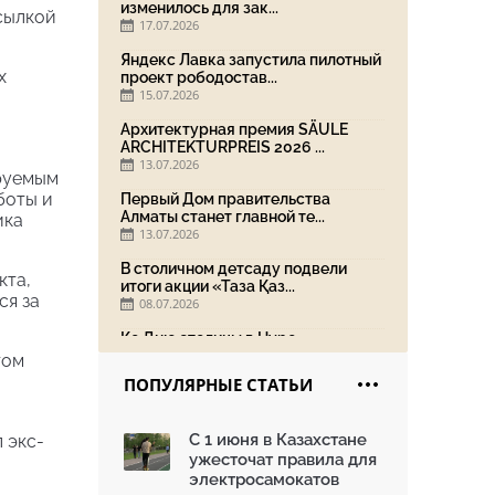
изменилось для зак...
ссылкой
17.07.2026
Яндекс Лавка запустила пилотный
х
проект рободостав...
15.07.2026
Архитектурная премия SÄULE
ARCHITEKTURPREIS 2026 ...
13.07.2026
ируемым
боты и
Первый Дом правительства
Алматы станет главной те...
ика
13.07.2026
В столичном детсаду подвели
кта,
итоги акции «Таза Қаз...
ся за
08.07.2026
Ко Дню столицы в Нуре
благоустроили шесть обществ...
том
06.07.2026
ПОПУЛЯРНЫЕ СТАТЬИ
Жара в городах: как застройка
влияет на температу...
С 1 июня в Казахстане
 экс-
03.07.2026
ужесточат правила для
МЧС усилило мониторинг рек и
электросамокатов