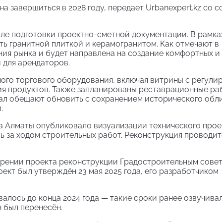
 завершиться в 2028 году, передает Urbanexpert.kz со 
ле подготовки проектно-сметной документации. В рамка
ь гранитной плиткой и керамогранитом. Как отмечают в
ия рынка и будет направлена на создание комфортных и
и для арендаторов.
ого торгового оборудования, включая витрины с регул
я продуктов. Также запланированы реставрационные ра
зал обещают обновить с сохранением исторического обл
.
а Алматы опубликовало визуализации технического прое
ь за ходом строительных работ. Реконструкция проводит
рении проекта реконструкции Градостроительным сове
ект был утверждён 23 мая 2025 года, его разработчиком
лось до конца 2024 года — такие сроки ранее озвучивал
 был перенесён.