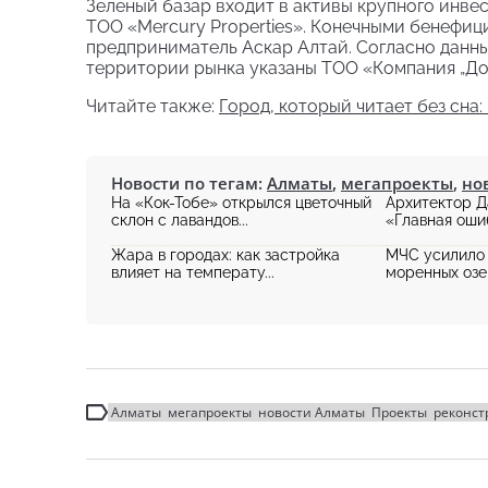
Зеленый базар входит в активы крупного инв
ТОО «Mercury Properties». Конечными бенефиц
предприниматель Аскар Алтай. Согласно данн
территории рынка указаны ТОО «Компания „Д
Читайте также:
Город, который читает без сна
Новости по тегам:
Алматы
,
мегапроекты
,
но
На «Кок-Тобе» открылся цветочный
Архитектор Д
склон с лавандов...
«Главная ошиб
Жара в городах: как застройка
МЧС усилило 
влияет на температу...
моренных озер
Алматы
мегапроекты
новости Алматы
Проекты
реконст