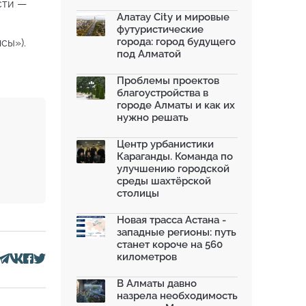
моренных озер после ...
сти —
02.07.2026
Алатау City и мировые
футуристические
На общественных слушаниях
города: город будущего
сы»).
представили экологическ...
под Алматой
30.06.2026
На слушаниях по корректировке
Проблемы проектов
СЭО Генплана Алматы...
благоустройства в
30.06.2026
городе Алматы и как их
нужно решать
130-летняя Майская роща в
Таразе станет экопарком...
22.06.2026
Центр урбанистики
Караганды. Команда по
По улице Саина в Алматы с 20
улучшению городской
июня заработает авто...
среды шахтёрской
19.06.2026
столицы
В Казахстане объявили конкурс
романов о городах с...
Новая трасса Астана -
18.06.2026
западные регионы: путь
станет короче на 560
километров
В Алматы давно
назрела необходимость