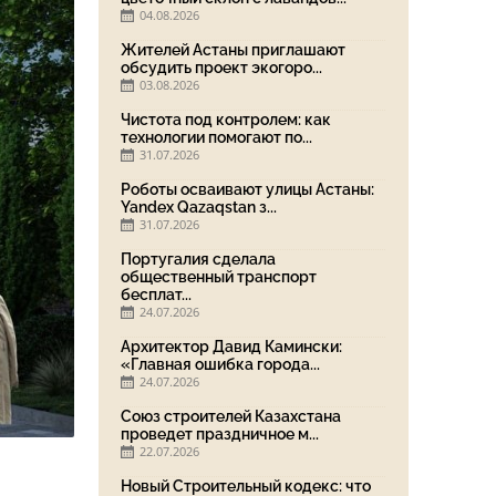
04.08.2026
Жителей Астаны приглашают
обсудить проект экогоро...
03.08.2026
Чистота под контролем: как
технологии помогают по...
31.07.2026
Роботы осваивают улицы Астаны:
Yandex Qazaqstan з...
31.07.2026
Португалия сделала
общественный транспорт
бесплат...
24.07.2026
Архитектор Давид Камински:
«Главная ошибка города...
24.07.2026
Союз строителей Казахстана
проведет праздничное м...
22.07.2026
Новый Строительный кодекс: что