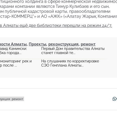
естиционного холдинга в сфере коммерческой недвижимо
иарами компании являются Тимур Кулибаев и его сын,
ым публичной кадастровой карты, правообладателями
остар-КОММЕРЦ“» и АО «АЖК» («Алатау Жарық Компания
: в Алматы ещё две библиотеки перешли на режим 24/7.
вости Алматы
,
Проекты
,
реконструкция
,
ремонт
авид Камински:
Первый Дом правительства Алматы
ка города...
станет главной те...
мониторинг рек и
На слушаниях по корректировке
 после ...
СЭО Генплана Алматы...
рукция
ремонт