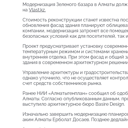
Модернизация Зеленого базара в Алматы должна
на
Vlast.kz.
Стоимость реконструкции станет известна пос
обновления фасад здания планируют облицеват
компании, модернизация затронет все помещен
безопасных условий как для посетителей, так 
Проект предусматривает установку современн
температурным режимом и системами хранени
внутренняя отделка. При этом фасад и общий 
здания в современном архитектурном решении
Управление архитектуры и градостроительств
однако уточнило, что не осуществляет контрол
счет средств собственников рынка.
Ранее НИИ «Алматыгенплан» сообщил об одоб
Алматы. Согласно опубликованным данным, про
выступило архитектурное бюро Basire Design.
Изначально завершить модернизацию планирова
аким Алматы Ерболат Досаев. Позднее дедлайн