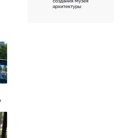
создания Музея
архитектуры
е