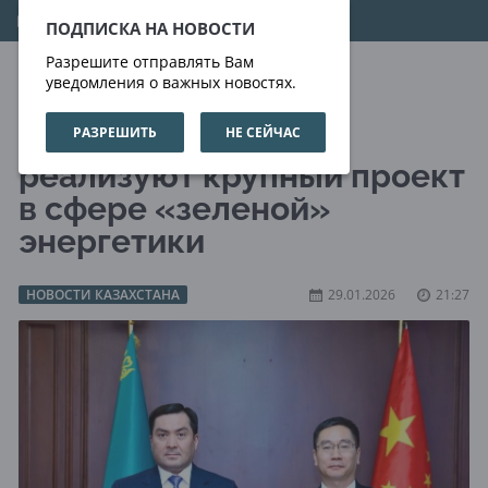
09.08.2026
14:41:46
ПОДПИСКА НА НОВОСТИ
Разрешите отправлять Вам
уведомления о важных новостях.
РАЗРЕШИТЬ
НЕ СЕЙЧАС
Казахстан и Китай
реализуют крупный проект
в сфере «зеленой»
энергетики
НОВОСТИ КАЗАХСТАНА
29.01.2026
21:27