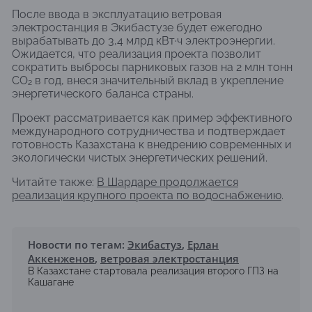
После ввода в эксплуатацию ветровая
электростанция в Экибастузе будет ежегодно
вырабатывать до 3,4 млрд кВт·ч электроэнергии.
Ожидается, что реализация проекта позволит
сократить выбросы парниковых газов на 2 млн тонн
CO₂ в год, внеся значительный вклад в укрепление
энергетического баланса страны.
Проект рассматривается как пример эффективного
международного сотрудничества и подтверждает
готовность Казахстана к внедрению современных и
экологически чистых энергетических решений.
Читайте также:
В Шардаре продолжается
реализация крупного проекта по водоснабжению
.
Новости по тегам:
Экибастуз
,
Ерлан
Аккенженов
,
ветровая электростанция
В Казахстане стартовала реализация второго ГПЗ на
Кашагане