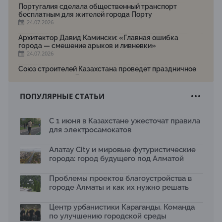
Португалия сделала общественный транспорт
бесплатным для жителей города Порту
24.07.2026
Архитектор Давид Камински: «Главная ошибка
города — смешение арыков и ливневки»
24.07.2026
Союз строителей Казахстана проведет праздничное
мероприятие ко Дню строителя
22.07.2026
ПОПУЛЯРНЫЕ СТАТЬИ
Новый Строительный кодекс: что изменилось для
заказчиков, подрядчиков и государства по мнению
Бауыржана Байбахтиева
С 1 июня в Казахстане ужесточат правила
17.07.2026
для электросамокатов
Яндекс Лавка запустила пилотный проект
рободоставки в Астане
Алатау City и мировые футуристические
15.07.2026
города: город будущего под Алматой
Архитектурная премия SÄULE ARCHITEKTURPREIS
Проблемы проектов благоустройства в
2026 принимает заявки до 31 июля
13.07.2026
городе Алматы и как их нужно решать
Первый Дом правительства Алматы станет главной
Центр урбанистики Караганды. Команда
темой новой выставки в «Целинном»
по улучшению городской среды
13.07.2026