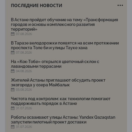
ПОСЛЕДНИЕ НОВОСТИ
В Астане пройдет обучение на тему «Трансформация
городов и основы комплексного развития
территорий»
07.08.2026
В Таразе велодорожки появятся на всем протяжении
проспекта Толе би и улицы Тауке хана
07.08.2026
На «Кок-Тобе» открылся цветочный склон с
лавандовыми террасами
04.08.2026
Жителей Астаны приглашают обсудить проект
экогорода у озера Майбалык
03.08.2026
Чистота под контролем: как технологии помогают
поддерживать порядок в Астане
31.07.2026
Роботы осваивают улицы Астаны: Yandex Qazaqstan
запустили пилотный проект доставки
31.07.2026