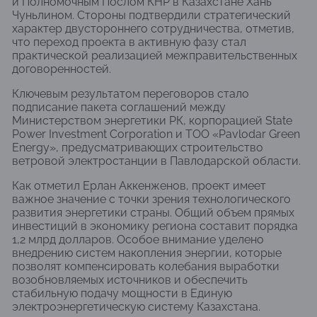
и Полномочным Послом КНР в Казахстане Хань
Чуньлином. Стороны подтвердили стратегический
характер двустороннего сотрудничества, отметив,
что переход проекта в активную фазу стал
практической реализацией межправительственных
договоренностей.
Ключевым результатом переговоров стало
подписание пакета соглашений между
Министерством энергетики РК, корпорацией State
Power Investment Corporation и ТОО «Pavlodar Green
Energy», предусматривающих строительство
ветровой электростанции в Павлодарской области.
Как отметил Ерлан Аккенженов, проект имеет
важное значение с точки зрения технологического
развития энергетики страны. Общий объем прямых
инвестиций в экономику региона составит порядка
1,2 млрд долларов. Особое внимание уделено
внедрению систем накопления энергии, которые
позволят компенсировать колебания выработки
возобновляемых источников и обеспечить
стабильную подачу мощности в Единую
электроэнергетическую систему Казахстана.