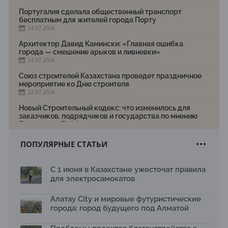
Португалия сделала общественный транспорт
бесплатным для жителей города Порту
24.07.2026
Архитектор Давид Камински: «Главная ошибка
города — смешение арыков и ливневки»
24.07.2026
Союз строителей Казахстана проведет праздничное
мероприятие ко Дню строителя
22.07.2026
Новый Строительный кодекс: что изменилось для
заказчиков, подрядчиков и государства по мнению
Бауыржана Байбахтиева
17.07.2026
ПОПУЛЯРНЫЕ СТАТЬИ
Яндекс Лавка запустила пилотный проект
рободоставки в Астане
15.07.2026
С 1 июня в Казахстане ужесточат правила
для электросамокатов
Архитектурная премия SÄULE ARCHITEKTURPREIS
2026 принимает заявки до 31 июля
13.07.2026
Алатау City и мировые футуристические
города: город будущего под Алматой
Первый Дом правительства Алматы станет главной
темой новой выставки в «Целинном»