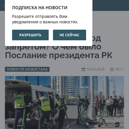
07.08.2026
12:01:26
ПОДПИСКА НА НОВОСТИ
Разрешите отправлять Вам
уведомления о важных новостях.
РАЗРЕШИТЬ
НЕ СЕЙЧАС
Электросамокаты под
запретом? О чем было
Послание президента РК
НОВОСТИ КАЗАХСТАНА
10.09.2025
18:11