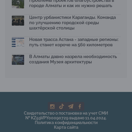
Проблемы проектов благоустройства в
13.07.2026
городе Алматы и как их нужно решать
В столичном детсаду подвели итоги акции «Таза
Қазақстан»: воспитанники подарили вторую жизнь
Центр урбанистики Караганды. Команда
отходам
по улучшению городской среды
08.07.2026
шахтёрской столицы
Ко Дню столицы в Нуре благоустроили шесть
общественных пространств
Новая трасса Астана - западные регионы:
06.07.2026
путь станет короче на 560 километров
Жара в городах: как застройка влияет на
температуру и здоровье людей
В Алматы давно назрела необходимость
03.07.2026
создания Музея архитектуры
МЧС усилило мониторинг рек и моренных озер после
сильных дождей в горах Алматы
02.07.2026
На общественных слушаниях представили
экологическую стратегию развития Алматы до 2040
года
30.06.2026
На слушаниях по корректировке СЭО Генплана
Свидетельство о постановке на учет СМИ
Алматы обсудили меры по снижению транспортных
№ KZ59VPY00090729 выдано 11.04.2024.
выбросов
Политика конфиденциальности
30.06.2026
Карта сайта