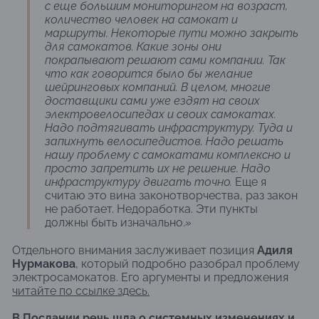
с еще большим мониторингом на возраст,
количество человек на самокат и
маршруты. Некоторые пути можно закрыть
для самокатов. Какие зоны они
покрапывают решают сами компании. Так
что как говорится было бы желание
шейринговых компаний. В целом, многие
доставщики сами уже ездят на своих
электровелосипедах и своих самокатах.
Надо подтягивать инфраструктуру. Туда и
запихнуть велосипедистов. Надо решать
нашу проблему с самокатами комплексно и
просто запретить их не решение. Надо
инфраструктуру двигать точно.
Еще я
считаю это вина законотворчества, раз закон
не работает. Недоработка. Эти пункты
должны быть изначально.
»
Отдельного внимания заслуживает позиция
Адиля
Нурмакова
, который подробно разобрал проблему
электросамокатов. Его аргументы и предложения
читайте по ссылке здесь.
В Послании речь шла о системных изменениях и