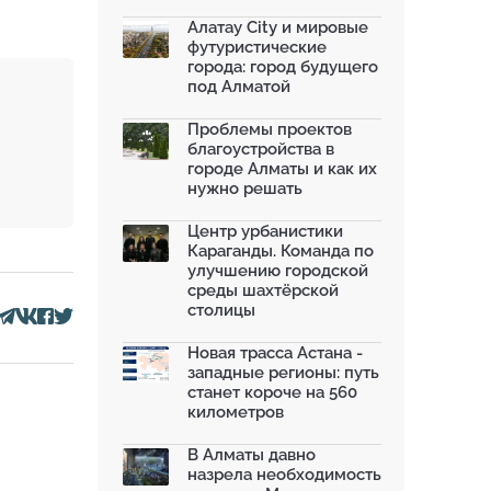
моренных озер после ...
02.07.2026
Алатау City и мировые
футуристические
На общественных слушаниях
города: город будущего
представили экологическ...
под Алматой
30.06.2026
На слушаниях по корректировке
Проблемы проектов
СЭО Генплана Алматы...
благоустройства в
30.06.2026
городе Алматы и как их
нужно решать
130-летняя Майская роща в
Таразе станет экопарком...
22.06.2026
Центр урбанистики
Караганды. Команда по
По улице Саина в Алматы с 20
улучшению городской
июня заработает авто...
среды шахтёрской
19.06.2026
столицы
В Казахстане объявили конкурс
романов о городах с...
Новая трасса Астана -
18.06.2026
западные регионы: путь
станет короче на 560
километров
В Алматы давно
назрела необходимость