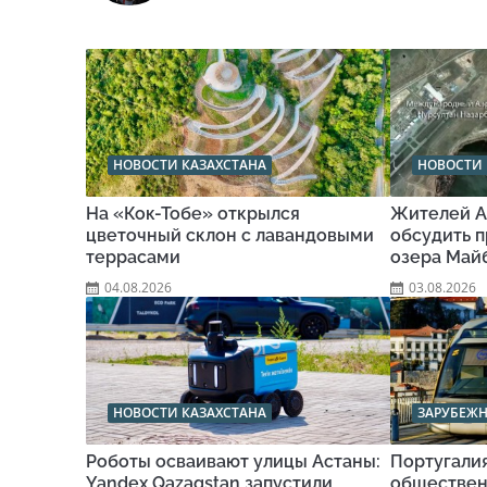
НОВОСТИ КАЗАХСТАНА
НОВОСТИ 
На «Кок-Тобе» открылся
Жителей А
цветочный склон с лавандовыми
обсудить п
террасами
озера Май
04.08.2026
03.08.2026
НОВОСТИ КАЗАХСТАНА
ЗАРУБЕЖ
Роботы осваивают улицы Астаны:
Португали
Yandex Qazaqstan запустили
обществен