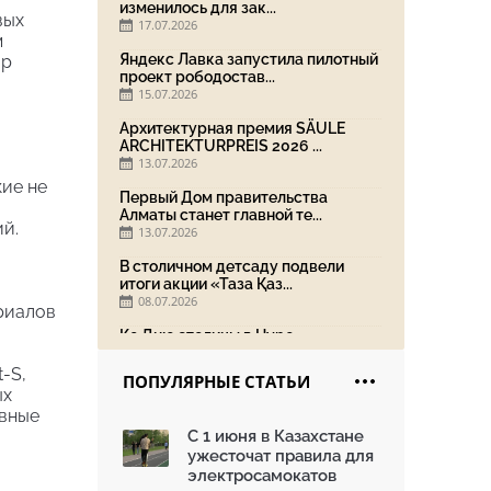
изменилось для зак...
вых
17.07.2026
м
Яндекс Лавка запустила пилотный
ар
проект рободостав...
15.07.2026
Архитектурная премия SÄULE
ARCHITEKTURPREIS 2026 ...
13.07.2026
кие не
Первый Дом правительства
Алматы станет главной те...
й.
13.07.2026
В столичном детсаду подвели
итоги акции «Таза Қаз...
08.07.2026
риалов
Ко Дню столицы в Нуре
благоустроили шесть обществ...
06.07.2026
-S,
ПОПУЛЯРНЫЕ СТАТЬИ
ых
Жара в городах: как застройка
ивные
влияет на температу...
С 1 июня в Казахстане
03.07.2026
ужесточат правила для
МЧС усилило мониторинг рек и
электросамокатов