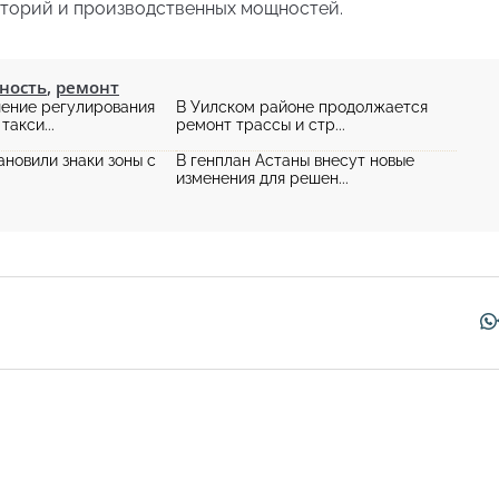
аторий и производственных мощностей.
ность
,
ремонт
ение регулирования
В Уилском районе продолжается
такси...
ремонт трассы и стр...
ановили знаки зоны с
В генплан Астаны внесут новые
изменения для решен...