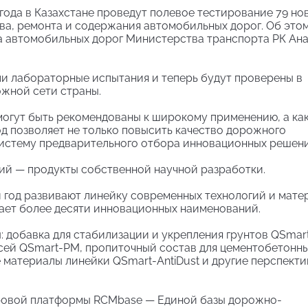
года в Казахстане проведут полевое тестирование 79 но
ва, ремонта и содержания автомобильных дорог. Об это
а автомобильных дорог Министерства транспорта РК Ан
и лабораторные испытания и теперь будут проверены в
ожной сети страны.
могут быть рекомендованы к широкому применению, а ка
д позволяет не только повысить качество дорожного
систему предварительного отбора инновационных решени
й — продукты собственной научной разработки.
 год развивают линейку современных технологий и мате
ает более десяти инновационных наименований.
: добавка для стабилизации и укрепления грунтов QSmart
сей QSmart-PM, пропиточный состав для цементобетонн
 материалы линейки QSmart-AntiDust и другие перспект
фровой платформы RCMbase — Единой базы дорожно-