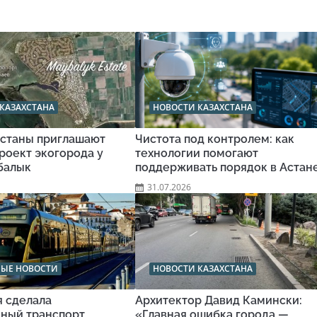
КАЗАХСТАНА
НОВОСТИ КАЗАХСТАНА
станы приглашают
Чистота под контролем: как
роект экогорода у
технологии помогают
балык
поддерживать порядок в Астан
31.07.2026
НЫЕ НОВОСТИ
НОВОСТИ КАЗАХСТАНА
я сделала
Архитектор Давид Камински:
ный транспорт
«Главная ошибка города —