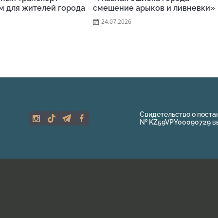
м для жителей города
смешение арыков и ливневки»
24.07.2026
Свидетельство о поста
№ KZ59VPY00090729 выд