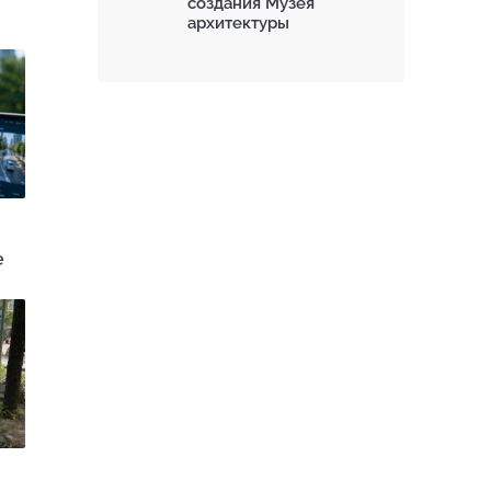
создания Музея
архитектуры
е