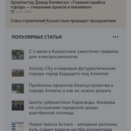
Архитектор Давид Камински: «Главная ошибка
города — смешение арыков и ливневки»
24.07.2026
Союз строителей Казахстана проведет праздничное
мероприятие ко Дню строителя
22.07.2026
ПОПУЛЯРНЫЕ СТАТЬИ
Новый Строительный кодекс: что изменилось для
заказчиков, подрядчиков и государства по мнению
Бауыржана Байбахтиева
С 1 июня в Казахстане ужесточат правила
17.07.2026
для электросамокатов
Яндекс Лавка запустила пилотный проект
рободоставки в Астане
Алатау City и мировые футуристические
15.07.2026
города: город будущего под Алматой
Архитектурная премия SÄULE ARCHITEKTURPREIS
Проблемы проектов благоустройства в
2026 принимает заявки до 31 июля
13.07.2026
городе Алматы и как их нужно решать
Первый Дом правительства Алматы станет главной
Центр урбанистики Караганды. Команда
темой новой выставки в «Целинном»
по улучшению городской среды
13.07.2026
шахтёрской столицы
В столичном детсаду подвели итоги акции «Таза
Қазақстан»: воспитанники подарили вторую жизнь
Новая трасса Астана - западные регионы:
отходам
путь станет короче на 560 километров