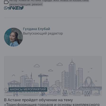
Актау
Алматы
Астана
города
ЖКХ
новости Казахстана
реконструкция
ремонт
Гүлдана Елубай
Выпускающий редактор
АНОНСЫ МЕРОПРИЯТИЙ
В Астане пройдет обучение на тему
«Трансформация городов и основы комплексного