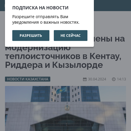
08.08.2026
16:19:15
ПОДПИСКА НА НОВОСТИ
Разрешите отправлять Вам
уведомления о важных новостях.
РАЗРЕШИТЬ
НЕ СЕЙЧАС
16 млрд тенге выделены на
модернизацию
теплоисточников в Кентау,
Риддера и Кызылорде
НОВОСТИ КАЗАХСТАНА
30.04.2024
14:13