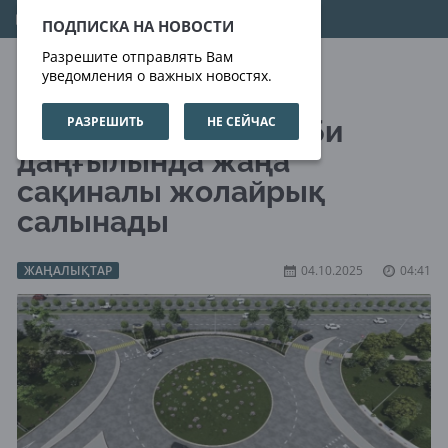
09.08.2026
07:01:35
ПОДПИСКА НА НОВОСТИ
Разрешите отправлять Вам
уведомления о важных новостях.
РАЗРЕШИТЬ
НЕ СЕЙЧАС
Алматыда Әл-Фараби
даңғылында жаңа
сақиналы жолайрық
салынады
ЖАҢАЛЫҚТАР
04.10.2025
04:41