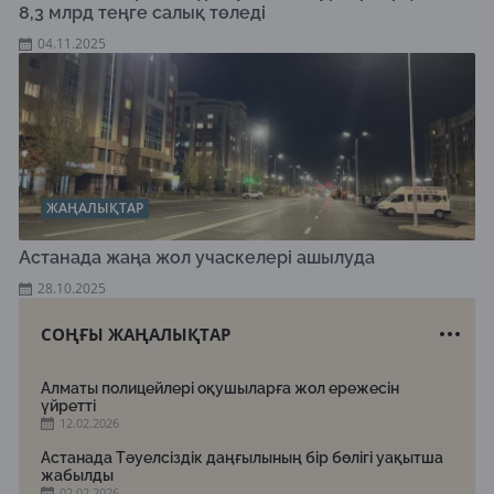
8,3 млрд теңге салық төледі
04.11.2025
ЖАҢАЛЫҚТАР
Астанада жаңа жол учаскелері ашылуда
28.10.2025
СОҢҒЫ ЖАҢАЛЫҚТАР
Алматы полицейлері оқушыларға жол ережесін
үйретті
12.02.2026
Астанада Тәуелсіздік даңғылының бір бөлігі уақытша
жабылды
02.02.2026