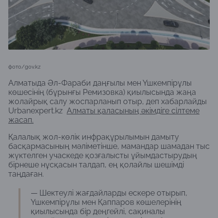
фото/gov.kz
Алматыда Әл-Фараби даңғылы мен Үшкемпірұлы
көшесінің (бұрынғы Ремизовка) қиылысында жаңа
жолайрық салу жоспарланып отыр, деп хабарлайды
Urbanexpert.kz
Алматы қаласының әкімдіге сiлтеме
жасап.
Қалалық жол-көлік инфрақұрылымын дамыту
басқармасының мәліметінше, мамандар шамадан тыс
жүктелген учаскеде қозғалысты ұйымдастырудың
бірнеше нұсқасын талдап, ең қолайлы шешімді
таңдаған.
— Шектеулі жағдайларды ескере отырып,
Үшкемпірұлы мен Қаппаров көшелерінің
қиылысында бір деңгейлі, сақиналы