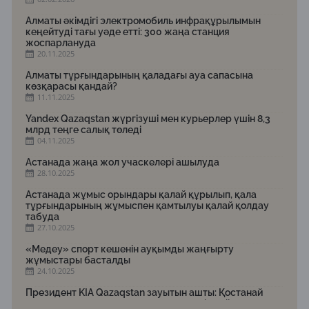
Алматы әкімдігі электромобиль инфрақұрылымын
кеңейтуді тағы уәде етті: 300 жаңа станция
жоспарлануда
20.11.2025
Алматы тұрғындарының қаладағы ауа сапасына
көзқарасы қандай?
11.11.2025
Yandex Qazaqstan жүргізуші мен курьерлер үшін 8,3
млрд теңге салық төледі
04.11.2025
Астанада жаңа жол учаскелері ашылуда
28.10.2025
Астанада жұмыс орындары қалай құрылып, қала
тұрғындарының жұмыспен қамтылуы қалай қолдау
табуда
27.10.2025
«Медеу» спорт кешенін ауқымды жаңғырту
жұмыстары басталды
24.10.2025
Президент KIA Qazaqstan зауытын ашты: Қостанай
жаңа индустриялық тартылыс нүктесіне айналуда