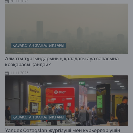
20.11.2025
ҚАЗАҚСТАН ЖАҢАЛЫҚТАРЫ
Алматы тұрғындарының қаладағы ауа сапасына
көзқарасы қандай?
11.11.2025
ҚАЗАҚСТАН ЖАҢАЛЫҚТАРЫ
Yandex Qazaqstan жүргізуші мен курьерлер үшін