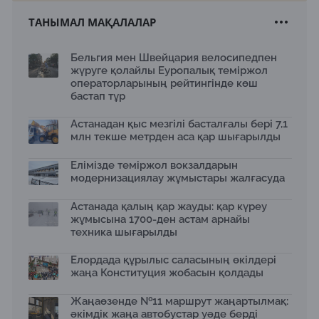
23.10.2025
ТАНЫМАЛ МАҚАЛАЛАР
Астанада заманауи өнердің халықаралық жәрмеңкесі
Astana Art Fair 2025 өтеді
21.10.2025
Бельгия мен Швейцария велосипедпен
жүруге қолайлы Еуропалық теміржол
Қазақстанда «Тасымалдаушы» республикалық
операторларының рейтингінде көш
акциясы өтуде: 13 мыңнан астам заңбұзушылық
анықталды
бастап тұр
20.10.2025
Астанадан қыс мезгілі басталғалы бері 7,1
«Қалбатау – Майқапшағай» тасжолында көлік
млн текше метрден аса қар шығарылды
қозғалысы толық ашылды
17.10.2025
Елімізде теміржол вокзалдарын
Қанат Бозымбаев Сеулде өткен роуд-шоуда Alatau
модернизациялау жұмыстары жалғасуда
City жобасын таныстырды
16.10.2025
Астанада қалың қар жауды: қар күреу
«Жасыл аллея» жобасы: Home Credit Bank
жұмысына 1700-ден астам арнайы
экологиялық бастамасын кеңейтті
техника шығарылды
15.10.2025
Елордада құрылыс саласының өкілдері
Алматы «Батыс» полиорталығын дамытуда: жаңа
жаңа Конституция жобасын қолдады
нысандар және заманауи стандарттар
14.10.2025
Жаңаөзенде №11 маршрут жаңартылмақ:
Алматы Бас жоспарын өзектендіруде
әкімдік жаңа автобустар уәде берді