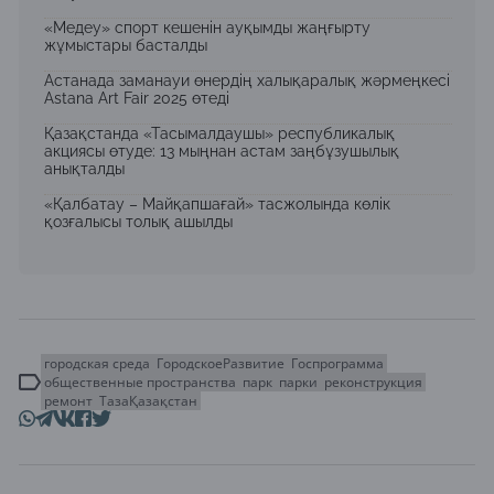
«Медеу» спорт кешенін ауқымды жаңғырту
жұмыстары басталды
Астанада заманауи өнердің халықаралық жәрмеңкесі
Astana Art Fair 2025 өтеді
Қазақстанда «Тасымалдаушы» республикалық
акциясы өтуде: 13 мыңнан астам заңбұзушылық
анықталды
«Қалбатау – Майқапшағай» тасжолында көлік
қозғалысы толық ашылды
городская среда
ГородскоеРазвитие
Госпрограмма
общественные пространства
парк
парки
реконструкция
ремонт
ТазаҚазақстан