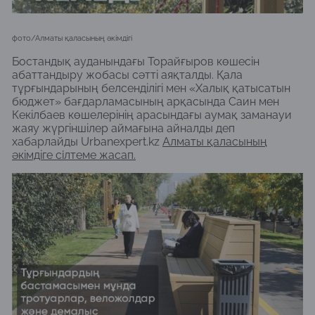
фото/Алматы қаласының әкімдігi
Бостандық ауданындағы Торайғыров көшесін
абаттандыру жобасы сәтті аяқталды. Қала
тұрғындарының белсенділігі мен «Халық қатысатын
бюджет» бағдарламасының арқасында Саин мен
Кекілбаев көшелерінің арасындағы аумақ заманауи
жаяу жүргіншілер аймағына айналды
деп
хабарлайды Urbanexpert.kz
Алматы қаласының
әкімдіге сiлтеме жасап.