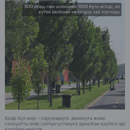
Қазір бұл жер – серуендеуге, демалуға және
салауатты өмір салтын ұстануға арналған қауіпсіз әрі
қолайлы кеңістік.