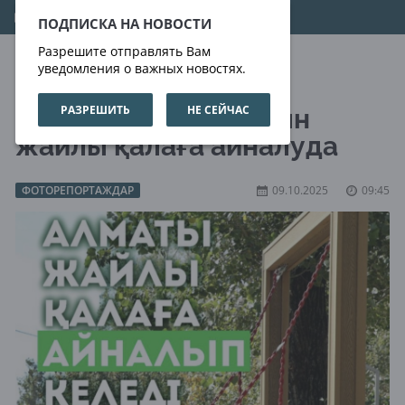
09.08.2026
15:20:02
ПОДПИСКА НА НОВОСТИ
Разрешите отправлять Вам
уведомления о важных новостях.
РАЗРЕШИТЬ
НЕ СЕЙЧАС
Алматы барған сайын
жайлы қалаға айналуда
ФОТОРЕПОРТАЖДАР
09.10.2025
09:45