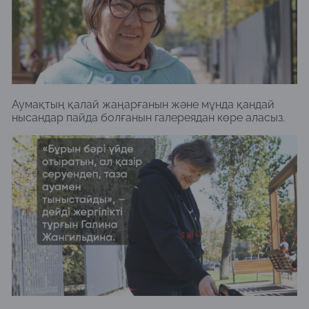
Аумақтың қалай жаңарғанын және мұнда қандай
нысандар пайда болғанын галереядан көре аласыз.