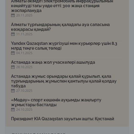
Алматы әкімдігі электромобиль инфрақұрылымын
кеңейтуді тағы уәде етті: 300 жаңа станция
жоспарлануда
20.11.2025
Алматы тұрғындарының қаладағы ауа сапасына
көзқарасы қандай?
11.11.2025
Yandex Qazaqstan жүргізуші мен курьерлер үшін 8,3
млрд теңге салық төледі
04.11.2025
Астанада жаңа жол учаскелері ашылуда
28.10.2025
Астанада жұмыс орындары қалай құрылып, қала
тұрғындарының жұмыспен қамтылуы қалай қолдау
табуда
27.10.2025
«Медеу» спорт кешенін ауқымды жаңғырту
жұмыстары басталды
24.10.2025
Президент KIA Qazaqstan зауытын ашты: Қостанай
жаңа индустриялық тартылыс нүктесіне айналуда
23.10.2025