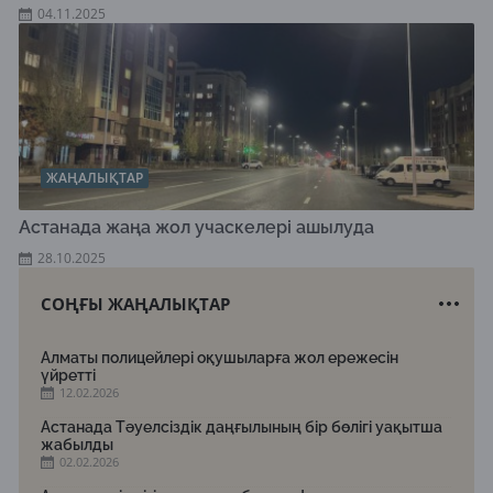
04.11.2025
ЖАҢАЛЫҚТАР
Астанада жаңа жол учаскелері ашылуда
28.10.2025
СОҢҒЫ ЖАҢАЛЫҚТАР
Алматы полицейлері оқушыларға жол ережесін
үйретті
12.02.2026
Астанада Тәуелсіздік даңғылының бір бөлігі уақытша
жабылды
02.02.2026