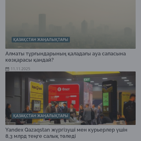
ҚАЗАҚСТАН ЖАҢАЛЫҚТАРЫ
Алматы тұрғындарының қаладағы ауа сапасына
көзқарасы қандай?
11.11.2025
ҚАЗАҚСТАН ЖАҢАЛЫҚТАРЫ
Yandex Qazaqstan жүргізуші мен курьерлер үшін
8,3 млрд теңге салық төледі