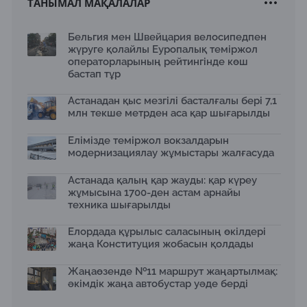
ТАНЫМАЛ МАҚАЛАЛАР
Астанада заманауи өнердің халықаралық жәрмеңкесі
Astana Art Fair 2025 өтеді
21.10.2025
Бельгия мен Швейцария велосипедпен
жүруге қолайлы Еуропалық теміржол
Қазақстанда «Тасымалдаушы» республикалық
операторларының рейтингінде көш
акциясы өтуде: 13 мыңнан астам заңбұзушылық
анықталды
бастап тұр
20.10.2025
Астанадан қыс мезгілі басталғалы бері 7,1
«Қалбатау – Майқапшағай» тасжолында көлік
млн текше метрден аса қар шығарылды
қозғалысы толық ашылды
17.10.2025
Елімізде теміржол вокзалдарын
Қанат Бозымбаев Сеулде өткен роуд-шоуда Alatau
модернизациялау жұмыстары жалғасуда
City жобасын таныстырды
16.10.2025
Астанада қалың қар жауды: қар күреу
«Жасыл аллея» жобасы: Home Credit Bank
жұмысына 1700-ден астам арнайы
экологиялық бастамасын кеңейтті
техника шығарылды
15.10.2025
Елордада құрылыс саласының өкілдері
Алматы «Батыс» полиорталығын дамытуда: жаңа
жаңа Конституция жобасын қолдады
нысандар және заманауи стандарттар
14.10.2025
Жаңаөзенде №11 маршрут жаңартылмақ:
Алматы Бас жоспарын өзектендіруде
әкімдік жаңа автобустар уәде берді
13.10.2025