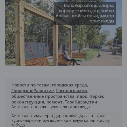
Новости по тегам:
городская среда
,
ГородскоеРазвитие
,
Госпрограмма
,
общественные пространства
,
парк
,
парки
,
реконструкция
,
ремонт
,
ТазаҚазақстан
Астанада жаңа жол учаскелері ашылуда
Астанада жұмыс орындары қалай құрылып, қала
тұрғындарының жұмыспен қамтылуы қалай қолдау
табуда