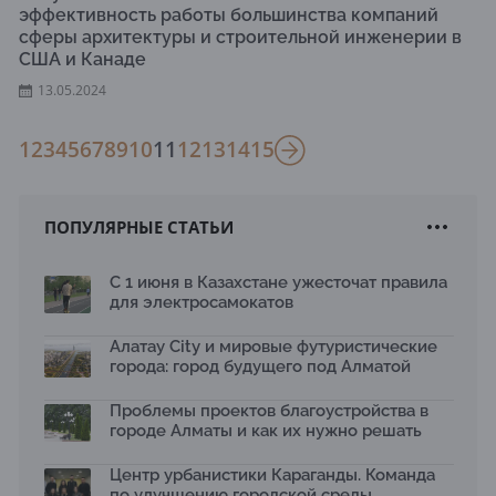
эффективность работы большинства компаний
сферы архитектуры и строительной инженерии в
США и Канаде
13.05.2024
1
2
3
4
5
6
7
8
9
10
11
12
13
14
15
ПОПУЛЯРНЫЕ СТАТЬИ
С 1 июня в Казахстане ужесточат правила
для электросамокатов
Алатау City и мировые футуристические
города: город будущего под Алматой
Проблемы проектов благоустройства в
городе Алматы и как их нужно решать
Центр урбанистики Караганды. Команда
по улучшению городской среды