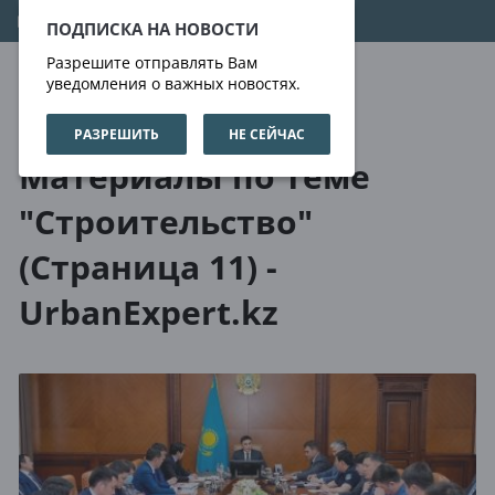
09.08.2026
02:55:33
ПОДПИСКА НА НОВОСТИ
Разрешите отправлять Вам
уведомления о важных новостях.
РАЗРЕШИТЬ
НЕ СЕЙЧАС
О нас
Метки
Материалы по теме
"Строительство"
(Страница 11) -
UrbanExpert.kz