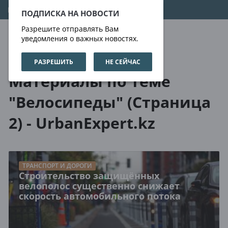
08.08.2026
13:12:37
ПОДПИСКА НА НОВОСТИ
Разрешите отправлять Вам
уведомления о важных новостях.
РАЗРЕШИТЬ
НЕ СЕЙЧАС
О нас
Метки
Материалы по теме
"Велосипеды" (Страница
2) - UrbanExpert.kz
ТРАНСПОРТ И ДОРОГИ
Строительство защищённых
велополос существенно снижает
скорость автомобильного потока