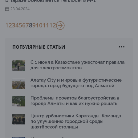
В Таразе обновляется теплосеть М-1
23.04.2024
1
2
3
4
5
6
7
8
9
10
11
12
ПОПУЛЯРНЫЕ СТАТЬИ
С 1 июня в Казахстане ужесточат правила
для электросамокатов
Алатау City и мировые футуристические
города: город будущего под Алматой
Проблемы проектов благоустройства в
городе Алматы и как их нужно решать
Центр урбанистики Караганды. Команда
по улучшению городской среды
шахтёрской столицы