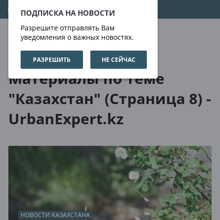
08.08.2026
11:21:46
ПОДПИСКА НА НОВОСТИ
Разрешите отправлять Вам
уведомления о важных новостях.
РАЗРЕШИТЬ
НЕ СЕЙЧАС
О нас
Метки
Материалы по теме
"Казахстан" (Страница 8) -
UrbanExpert.kz
НОВОСТИ КАЗАХСТАНА