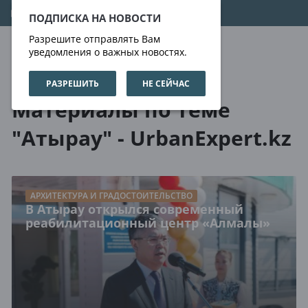
08.08.2026
10:25:34
ПОДПИСКА НА НОВОСТИ
Разрешите отправлять Вам
уведомления о важных новостях.
РАЗРЕШИТЬ
НЕ СЕЙЧАС
О нас
Метки
Материалы по теме
"Атырау" - UrbanExpert.kz
АРХИТЕКТУРА И ГРАДОСТОИТЕЛЬСТВО
В Атырау открылся современный
реабилитационный центр «Алмалы»