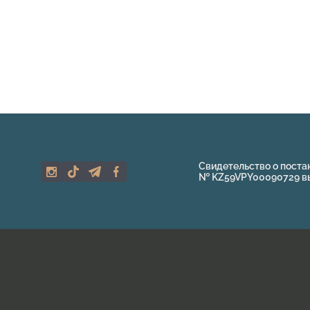
Свидетельство о поста
№ KZ59VPY00090729 выд