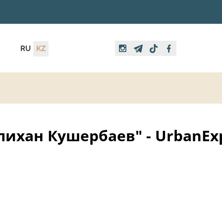
RU
KZ
ихан Кушербаев" - UrbanExp