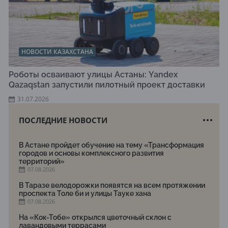
НОВОСТИ КАЗАХСТАНА
Роботы осваивают улицы Астаны: Yandex
Qazaqstan запустили пилотный проект доставки
31.07.2026
ПОСЛЕДНИЕ НОВОСТИ
В Астане пройдет обучение на тему «Трансформация
городов и основы комплексного развития
территорий»
07.08.2026
В Таразе велодорожки появятся на всем протяжении
проспекта Толе би и улицы Тауке хана
07.08.2026
На «Кок-Тобе» открылся цветочный склон с
лавандовыми террасами