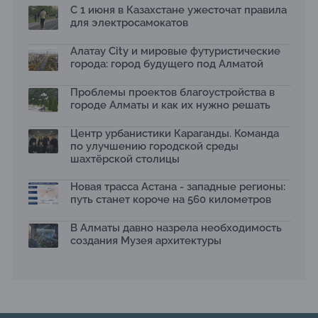
Бауыржана Байбахтиева
С 1 июня в Казахстане ужесточат правила
17.07.2026
для электросамокатов
Яндекс Лавка запустила пилотный проект
рободоставки в Астане
Алатау City и мировые футуристические
15.07.2026
города: город будущего под Алматой
Архитектурная премия SÄULE ARCHITEKTURPREIS
Проблемы проектов благоустройства в
2026 принимает заявки до 31 июля
13.07.2026
городе Алматы и как их нужно решать
Первый Дом правительства Алматы станет главной
Центр урбанистики Караганды. Команда
темой новой выставки в «Целинном»
по улучшению городской среды
13.07.2026
шахтёрской столицы
В столичном детсаду подвели итоги акции «Таза
Қазақстан»: воспитанники подарили вторую жизнь
Новая трасса Астана - западные регионы:
отходам
путь станет короче на 560 километров
08.07.2026
Ко Дню столицы в Нуре благоустроили шесть
В Алматы давно назрела необходимость
общественных пространств
создания Музея архитектуры
06.07.2026
Жара в городах: как застройка влияет на
температуру и здоровье людей
03.07.2026
МЧС усилило мониторинг рек и моренных озер после