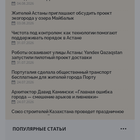
04.08.2026
Жителей Астаны приглашают обсудить проект
экогорода у озера Майбалык
03.08.2026
Чистота под контролем: как технологии помогают
поддерживать порядок в Астане
31.07.2026
Роботы осваивают улицы Астаны: Yandex Qazaqstan
запустили пилотный проект доставки
31.07.2026
Португалия сделала общественный транспорт
бесплатным для жителей города Порту
24.07.2026
Архитектор Давид Камински: «Главная ошибка
города — смешение арыков и ливневки»
24.07.2026
Союз строителей Казахстана проведет праздничное
мероприятие ко Дню строителя
22.07.2026
ПОПУЛЯРНЫЕ СТАТЬИ
Новый Строительный кодекс: что изменилось для
заказчиков, подрядчиков и государства по мнению