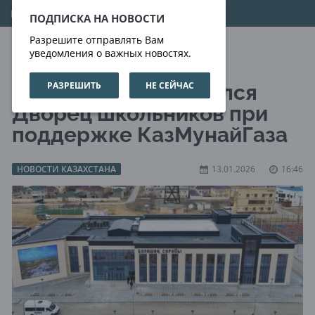
09.08.2026
09:05:21
ПОДПИСКА НА НОВОСТИ
Разрешите отправлять Вам
уведомления о важных новостях.
РАЗРЕШИТЬ
НЕ СЕЙЧАС
В Жанаозене открылся
Дворец школьников при
поддержке КазМунайГаза
НОВОСТИ КАЗАХСТАНА
13.01.2026
16:46