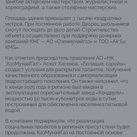
занятий актерским мастерством, журналистикой и
хореографией, а также столярные мастерские.
Площадь здания превышает 3 тысячи квадратных
метров. При посменной работе Дворец школьников
смогут посещать до 1500 детей. Строительство
объекта осуществлено при поддержке дочерних
компаний КМГ — АО «Озенмунайгаз» и ТОО «Ak Su
KMG».
Как отметил председатель правления АО «НК
„КазМунайГаз“» Асхат Хасенов, «Болашақ сарайы»
создаст условия для раскрытия талантов, получения
качественного образования и самореализации
подрастающего поколения. Он также напомнил, что
в конце 2025 года в регионе был введен в
эксплуатацию опреснительный завод «Кендерли»
мощностью 50 тысяч кубометров воды в сутки,
построенный для обеспечения населения питьевой
водой.
В компании подчеркнули, что реализация
социальных проектов в регионах присутствия будет
продолжена. КазМунайГаз на постоянной основе