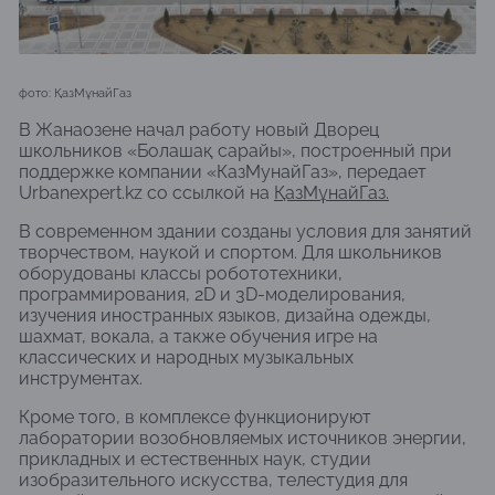
фото: ҚазМұнайГаз
В Жанаозене начал работу новый Дворец
школьников «Болашақ сарайы», построенный при
поддержке компании «КазМунайГаз», передает
Urbanexpert.kz со ссылкой на
ҚазМұнайГаз.
В современном здании созданы условия для занятий
творчеством, наукой и спортом. Для школьников
оборудованы классы робототехники,
программирования, 2D и 3D-моделирования,
изучения иностранных языков, дизайна одежды,
шахмат, вокала, а также обучения игре на
классических и народных музыкальных
инструментах.
Кроме того, в комплексе функционируют
лаборатории возобновляемых источников энергии,
прикладных и естественных наук, студии
изобразительного искусства, телестудия для