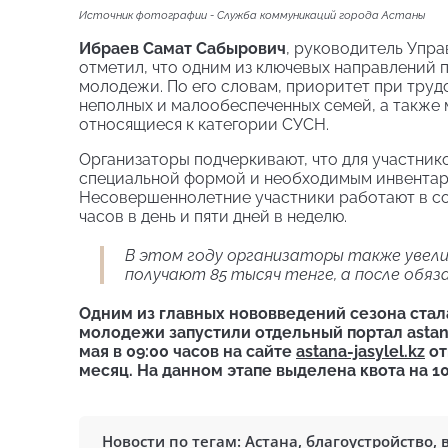
Источник фотографии - Cлужба коммуникаций города Астаны
Ибраев Самат Сабырович
, руководитель Упр
отметил, что одним из ключевых направлений
молодежи. По его словам, приоритет при труд
неполных и малообеспеченных семей, а также
относящиеся к категории СУСН.
Организаторы подчеркивают, что для участни
специальной формой и необходимым инвентаре
Несовершеннолетние участники работают в со
часов в день и пяти дней в неделю.
В этом году организаторы также увели
получают 85 тысяч тенге, а после обяз
Одним из главных нововведений сезона стал
молодежи запустили отдельный портал astana
мая в 09:00 часов на сайте
astana-jasylel.kz
от
месяц. На данном этапе выделена квота на 1
Новости по тегам:
Астана
,
благоустройство
,