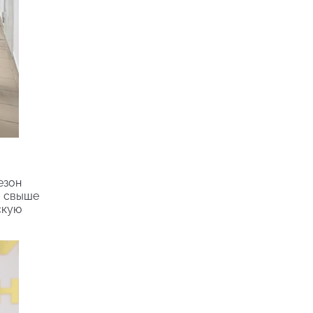
езон
и свыше
скую