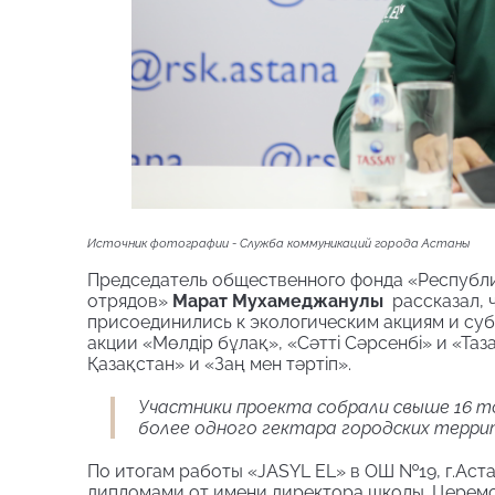
Источник фотографии - Cлужба коммуникаций города Астаны
Председатель общественного фонда «Республ
отрядов»
Марат Мухамеджанулы
рассказал, 
присоединились к экологическим акциям и су
акции «Мөлдір бұлақ», «Сәтті Сәрсенбі» и «Таз
Қазақстан» и «Заң мен тәртіп».
Участники проекта собрали свыше 16 то
более одного гектара городских терри
По итогам работы «JASYL EL» в ОШ №19, г.Ас
дипломами от имени директора школы. Церем