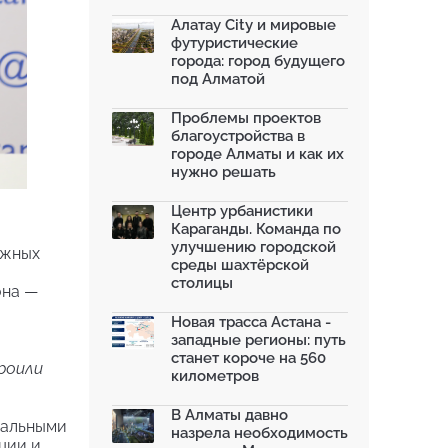
благоустроили шесть обществ...
06.07.2026
Алатау City и мировые
футуристические
Жара в городах: как застройка
города: город будущего
влияет на температу...
под Алматой
03.07.2026
МЧС усилило мониторинг рек и
Проблемы проектов
моренных озер после ...
благоустройства в
02.07.2026
городе Алматы и как их
нужно решать
На общественных слушаниях
представили экологическ...
30.06.2026
Центр урбанистики
Караганды. Команда по
На слушаниях по корректировке
улучшению городской
ежных
СЭО Генплана Алматы...
среды шахтёрской
30.06.2026
столицы
она —
130-летняя Майская роща в
Таразе станет экопарком...
Новая трасса Астана -
22.06.2026
западные регионы: путь
станет короче на 560
роили
километров
В Алматы давно
иальными
назрела необходимость
ции и