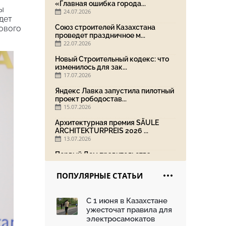
«Главная ошибка города...
ы
24.07.2026
дет
Союз строителей Казахстана
ового
проведет праздничное м...
22.07.2026
Новый Строительный кодекс: что
изменилось для зак...
17.07.2026
Яндекс Лавка запустила пилотный
проект рободостав...
15.07.2026
Архитектурная премия SÄULE
ARCHITEKTURPREIS 2026 ...
13.07.2026
Первый Дом правительства
Алматы станет главной те...
13.07.2026
ПОПУЛЯРНЫЕ СТАТЬИ
В столичном детсаду подвели
итоги акции «Таза Қаз...
С 1 июня в Казахстане
08.07.2026
ужесточат правила для
Ко Дню столицы в Нуре
электросамокатов