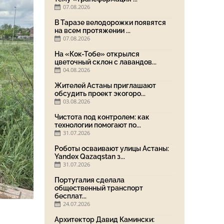
07.08.2026
В Таразе велодорожки появятся
на всем протяжении ...
07.08.2026
На «Кок-Тобе» открылся
цветочный склон с лавандов...
04.08.2026
Жителей Астаны приглашают
обсудить проект экогоро...
03.08.2026
Чистота под контролем: как
технологии помогают по...
31.07.2026
Роботы осваивают улицы Астаны:
Yandex Qazaqstan з...
31.07.2026
Португалия сделала
общественный транспорт
бесплат...
24.07.2026
Архитектор Давид Камински: