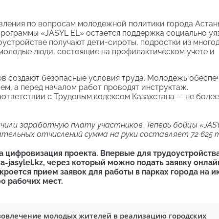
авления по вопросам молодежной политики города Астан
 программы «JASYL EL» остается поддержка социально у
оустройстве получают дети-сироты, подростки из многод
 молодые люди, состоящие на профилактическом учете и
ков создают безопасные условия труда. Молодежь обеспе
м, а перед началом работ проводят инструктаж.
ответствии с Трудовым кодексом Казахстана — не более
чили заработную плату участников. Теперь бойцы «JAS
ательных отчислений сумма на руки составляет 72 625 
а цифровизация проекта. Впервые для трудоустройств
-jasylel.kz, через который можно подать заявку онлайн
кроется прием заявок для работы в парках города на и
00 рабочих мест.
вовлечение молодых жителей в реализацию городских