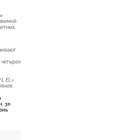
ы
язвимой
етных,
чивают
 четырех
YL EL»
тенге.
а
. 30
юнь