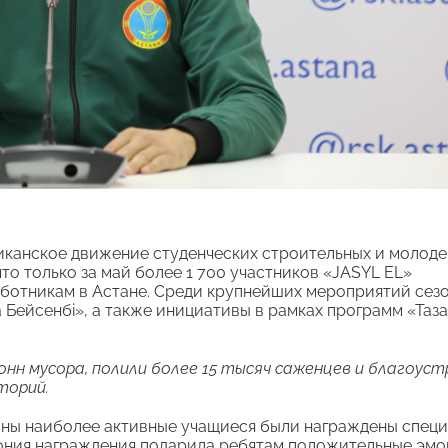
иканское движение студенческих строительных и молод
что только за май более 1 700 участников «JASYL EL»
бботникам в Астане. Среди крупнейших мероприятий сез
а Бейсенбі», а также инициативы в рамках программ «Таза
нн мусора, полили более 15 тысяч саженцев и благоуст
торий.
таны наиболее активные учащиеся были награждены спец
ония награждения подарила ребятам положительные эмо