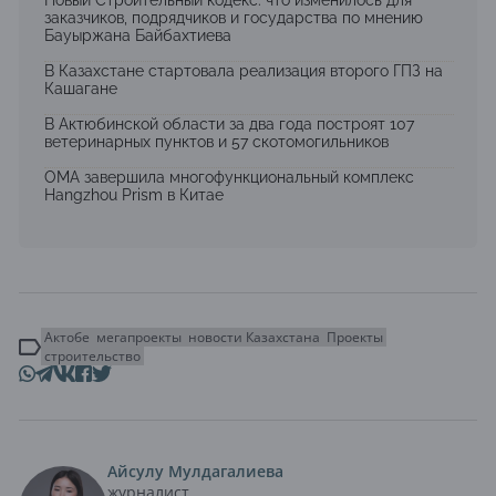
Новый Строительный кодекс: что изменилось для
заказчиков, подрядчиков и государства по мнению
Бауыржана Байбахтиева
В Казахстане стартовала реализация второго ГПЗ на
Кашагане
В Актюбинской области за два года построят 107
ветеринарных пунктов и 57 скотомогильников
OMA завершила многофункциональный комплекс
Hangzhou Prism в Китае
Актобе
мегапроекты
новости Казахстана
Проекты
строительство
Айсулу Мулдагалиева
журналист