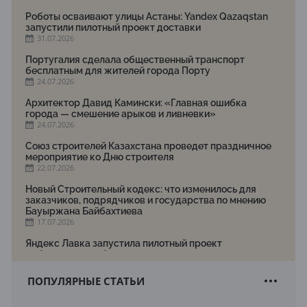
Роботы осваивают улицы Астаны: Yandex Qazaqstan
запустили пилотный проект доставки
31.07.2026
Португалия сделала общественный транспорт
бесплатным для жителей города Порту
24.07.2026
Архитектор Давид Камински: «Главная ошибка
города — смешение арыков и ливневки»
24.07.2026
Союз строителей Казахстана проведет праздничное
мероприятие ко Дню строителя
22.07.2026
Новый Строительный кодекс: что изменилось для
заказчиков, подрядчиков и государства по мнению
Бауыржана Байбахтиева
17.07.2026
Яндекс Лавка запустила пилотный проект
рободоставки в Астане
15.07.2026
ПОПУЛЯРНЫЕ СТАТЬИ
Архитектурная премия SÄULE ARCHITEKTURPREIS
2026 принимает заявки до 31 июля