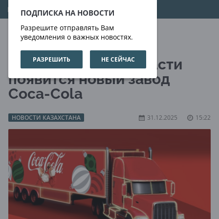
07.08.2026
00:00:16
ПОДПИСКА НА НОВОСТИ
Разрешите отправлять Вам
уведомления о важных новостях.
РАЗРЕШИТЬ
НЕ СЕЙЧАС
В Актюбинской области
появится новый завод
Coca-Cola
НОВОСТИ КАЗАХСТАНА
31.12.2025
15:22