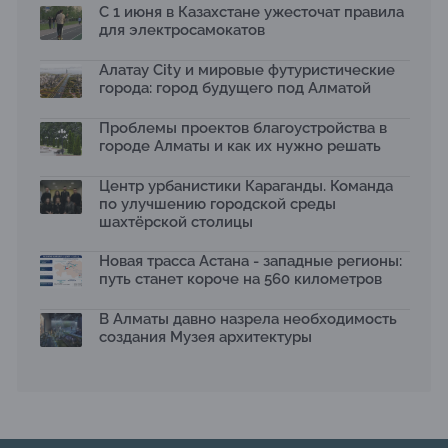
13.07.2026
С 1 июня в Казахстане ужесточат правила
для электросамокатов
Первый Дом правительства Алматы станет главной
темой новой выставки в «Целинном»
13.07.2026
Алатау City и мировые футуристические
города: город будущего под Алматой
В столичном детсаду подвели итоги акции «Таза
Қазақстан»: воспитанники подарили вторую жизнь
Проблемы проектов благоустройства в
отходам
08.07.2026
городе Алматы и как их нужно решать
Ко Дню столицы в Нуре благоустроили шесть
Центр урбанистики Караганды. Команда
общественных пространств
по улучшению городской среды
06.07.2026
шахтёрской столицы
Жара в городах: как застройка влияет на
температуру и здоровье людей
Новая трасса Астана - западные регионы:
03.07.2026
путь станет короче на 560 километров
МЧС усилило мониторинг рек и моренных озер после
сильных дождей в горах Алматы
В Алматы давно назрела необходимость
02.07.2026
создания Музея архитектуры
На общественных слушаниях представили
экологическую стратегию развития Алматы до 2040
года
30.06.2026
На слушаниях по корректировке СЭО Генплана