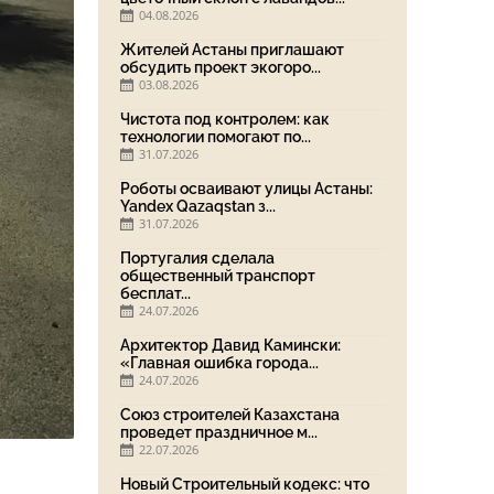
04.08.2026
Жителей Астаны приглашают
обсудить проект экогоро...
03.08.2026
Чистота под контролем: как
технологии помогают по...
31.07.2026
Роботы осваивают улицы Астаны:
Yandex Qazaqstan з...
31.07.2026
Португалия сделала
общественный транспорт
бесплат...
24.07.2026
Архитектор Давид Камински:
«Главная ошибка города...
24.07.2026
Союз строителей Казахстана
проведет праздничное м...
22.07.2026
Новый Строительный кодекс: что