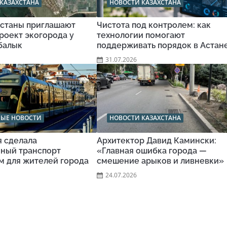
КАЗАХСТАНА
НОВОСТИ КАЗАХСТАНА
станы приглашают
Чистота под контролем: как
роект экогорода у
технологии помогают
балык
поддерживать порядок в Астан
31.07.2026
НЫЕ НОВОСТИ
НОВОСТИ КАЗАХСТАНА
я сделала
Архитектор Давид Камински:
ный транспорт
«Главная ошибка города —
м для жителей города
смешение арыков и ливневки»
24.07.2026