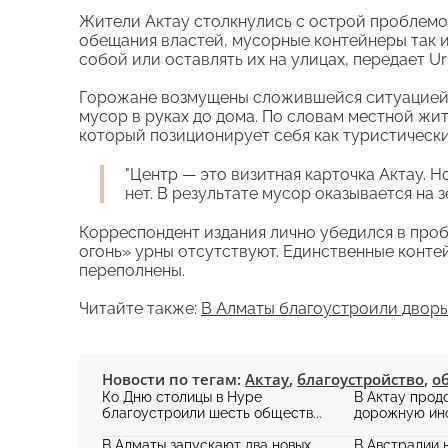
Жители Актау столкнулись с острой проблемой
обещания властей, мусорные контейнеры так и
собой или оставлять их на улицах, передает U
Горожане возмущены сложившейся ситуацией. К
мусор в руках до дома. По словам местной жит
который позиционирует себя как туристически
"Центр — это визитная карточка Актау. 
нет. В результате мусор оказывается на 
Корреспондент издания лично убедился в про
огонь» урны отсутствуют. Единственные контей
переполнены.
Читайте также:
В Алматы благоустроили дворы 
Новости по тегам:
Актау
,
благоустройство
,
о
Ко Дню столицы в Нуре
В Актау прод
благоустроили шесть обществ...
дорожную инф
В Алматы запускают два новых
В Австралии 