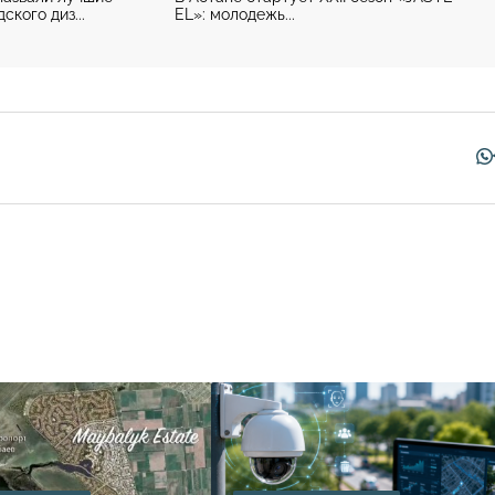
ского диз...
EL»: молодежь...