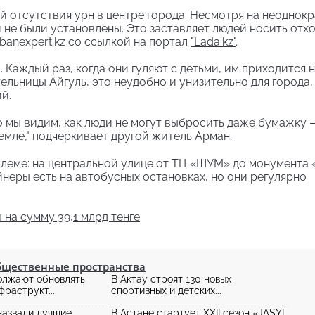
 отсутствия урн в центре города. Несмотря на неоднок
 не были установлены. Это заставляет людей носить отх
rbanexpert.kz со ссылкой на портал
"Lada.kz"
.
аждый раз, когда они гуляют с детьми, им приходится 
ельницы Айгуль, это неудобно и унизительно для города,
й.
Но мы видим, как люди не могут выбросить даже бумажку 
земле," подчеркивает другой житель Арман.
блеме: на центральной улице от ТЦ «ШУМ» до монумента
неры есть на автобусных остановках, но они регулярно
на сумму 39,1 млрд тенге
бщественные пространства
олжают обновлять
В Актау строят 130 новых
раструкт...
спортивных и детских...
назвали лучшие
В Астане стартует XXII сезон «JASYL