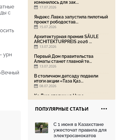
изменилось для зак...
ратные
17.07.2026
оды с
Яндекс Лавка запустила пилотный
проект рободостав...
15.07.2026
носить
Архитектурная премия SÄULE
ARCHITEKTURPREIS 2026 ...
13.07.2026
— урн
Первый Дом правительства
Алматы станет главной те...
13.07.2026
 «Вечный
В столичном детсаду подвели
итоги акции «Таза Қаз...
08.07.2026
Ко Дню столицы в Нуре
благоустроили шесть обществ...
06.07.2026
ПОПУЛЯРНЫЕ СТАТЬИ
Жара в городах: как застройка
влияет на температу...
С 1 июня в Казахстане
03.07.2026
ужесточат правила для
МЧС усилило мониторинг рек и
электросамокатов