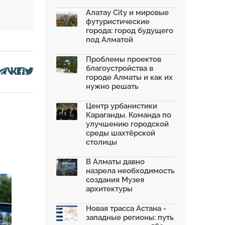
моренных озер после ...
02.07.2026
Алатау City и мировые
футуристические
На общественных слушаниях
города: город будущего
представили экологическ...
под Алматой
30.06.2026
На слушаниях по корректировке
Проблемы проектов
СЭО Генплана Алматы...
благоустройства в
30.06.2026
городе Алматы и как их
нужно решать
130-летняя Майская роща в
Таразе станет экопарком...
22.06.2026
Центр урбанистики
Караганды. Команда по
По улице Саина в Алматы с 20
улучшению городской
июня заработает авто...
среды шахтёрской
19.06.2026
столицы
В Казахстане объявили конкурс
романов о городах с...
В Алматы давно
18.06.2026
назрела необходимость
создания Музея
архитектуры
Новая трасса Астана -
западные регионы: путь