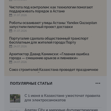
Чистота под контролем: как технологии помогают
поддерживать порядок в Астане
31.07.2026
Роботы осваивают улицы Астаны: Yandex Qazaqstan
запустили пилотный проект доставки
31.07.2026
Португалия сделала общественный транспорт
бесплатным для жителей города Порту
24.07.2026
Архитектор Давид Камински: «Главная ошибка
города — смешение арыков и ливневки»
24.07.2026
Союз строителей Казахстана проведет праздничное
мероприятие ко Дню строителя
22.07.2026
ПОПУЛЯРНЫЕ СТАТЬИ
Новый Строительный кодекс: что изменилось для
заказчиков, подрядчиков и государства по мнению
Бауыржана Байбахтиева
С 1 июня в Казахстане ужесточат правила
17.07.2026
для электросамокатов
Яндекс Лавка запустила пилотный проект
рободоставки в Астане
Алатау City и мировые футуристические