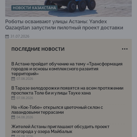
НОВОСТИ КАЗАХСТАНА
Роботы осваивают улицы Астаны: Yandex
Qazaqstan запустили пилотный проект доставки
31.07.2026
ПОСЛЕДНИЕ НОВОСТИ
В Астане пройдет обучение на тему «Трансформация
городов и основы комплексного развития
территорий»
07.08.2026
В Таразе велодорожки появятся на всем протяжении
проспекта Толе би и улицы Тауке хана
07.08.2026
На «Кок-Тобе» открылся цветочный склон с
лавандовыми террасами
04.08.2026
Жителей Астаны приглашают обсудить проект
экогорода у озера Майбалык
03.08.2026