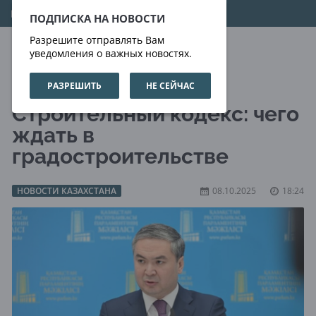
09.08.2026
15:26:10
ПОДПИСКА НА НОВОСТИ
Разрешите отправлять Вам
уведомления о важных новостях.
РАЗРЕШИТЬ
НЕ СЕЙЧАС
Мажилис одобрил
Строительный кодекс: чего
ждать в
градостроительстве
НОВОСТИ КАЗАХСТАНА
08.10.2025
18:24