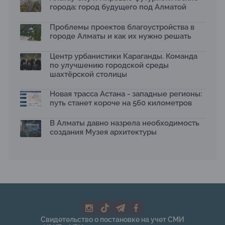
15.07.2026
города: город будущего под Алматой
Архитектурная премия SÄULE ARCHITEKTURPREIS
Проблемы проектов благоустройства в
2026 принимает заявки до 31 июля
13.07.2026
городе Алматы и как их нужно решать
Первый Дом правительства Алматы станет главной
Центр урбанистики Караганды. Команда
темой новой выставки в «Целинном»
по улучшению городской среды
13.07.2026
шахтёрской столицы
В столичном детсаду подвели итоги акции «Таза
Қазақстан»: воспитанники подарили вторую жизнь
Новая трасса Астана - западные регионы:
отходам
путь станет короче на 560 километров
08.07.2026
Ко Дню столицы в Нуре благоустроили шесть
В Алматы давно назрела необходимость
общественных пространств
создания Музея архитектуры
06.07.2026
Жара в городах: как застройка влияет на
температуру и здоровье людей
03.07.2026
МЧС усилило мониторинг рек и моренных озер после
сильных дождей в горах Алматы
02.07.2026
На общественных слушаниях представили
Свидетельство о постановке на учет СМИ