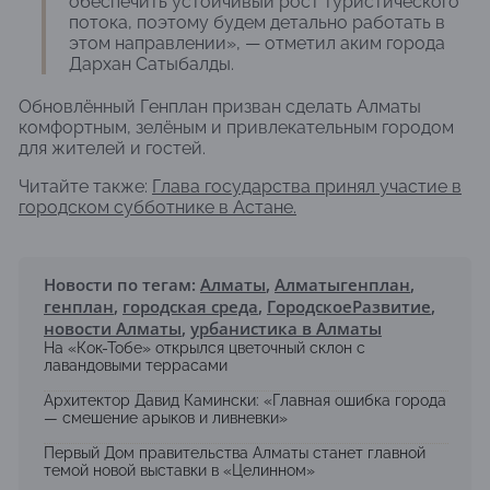
обеспечить устойчивый рост туристического
потока, поэтому будем детально работать в
этом направлении», — отметил аким города
Дархан Сатыбалды.
Обновлённый Генплан призван сделать Алматы
комфортным, зелёным и привлекательным городом
для жителей и гостей.
Читайте также:
Глава государства принял участие в
городском субботнике в Астане.
Новости по тегам:
Алматы
,
Алматыгенплан
,
генплан
,
городская среда
,
ГородскоеРазвитие
,
новости Алматы
,
урбанистика в Алматы
На «Кок-Тобе» открылся цветочный склон с
лавандовыми террасами
Архитектор Давид Камински: «Главная ошибка города
— смешение арыков и ливневки»
Первый Дом правительства Алматы станет главной
темой новой выставки в «Целинном»