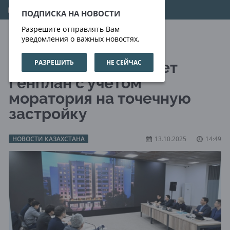
08.08.2026
03:11:17
ПОДПИСКА НА НОВОСТИ
Разрешите отправлять Вам
уведомления о важных новостях.
РАЗРЕШИТЬ
НЕ СЕЙЧАС
Алматы корректирует
Генплан с учётом
моратория на точечную
застройку
НОВОСТИ КАЗАХСТАНА
13.10.2025
14:49