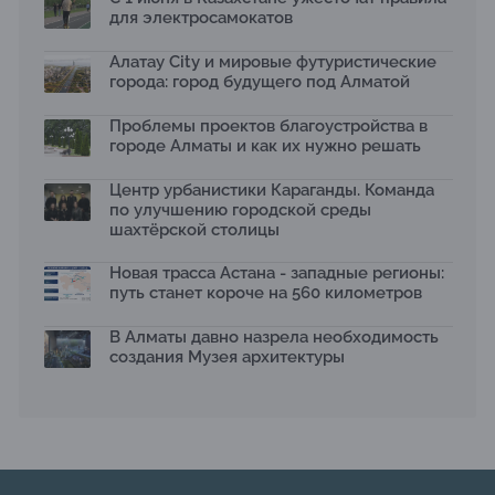
17.07.2026
для электросамокатов
Яндекс Лавка запустила пилотный проект
рободоставки в Астане
Алатау City и мировые футуристические
15.07.2026
города: город будущего под Алматой
Архитектурная премия SÄULE ARCHITEKTURPREIS
Проблемы проектов благоустройства в
2026 принимает заявки до 31 июля
13.07.2026
городе Алматы и как их нужно решать
Первый Дом правительства Алматы станет главной
Центр урбанистики Караганды. Команда
темой новой выставки в «Целинном»
по улучшению городской среды
13.07.2026
шахтёрской столицы
В столичном детсаду подвели итоги акции «Таза
Қазақстан»: воспитанники подарили вторую жизнь
Новая трасса Астана - западные регионы:
отходам
путь станет короче на 560 километров
08.07.2026
Ко Дню столицы в Нуре благоустроили шесть
В Алматы давно назрела необходимость
общественных пространств
создания Музея архитектуры
06.07.2026
Жара в городах: как застройка влияет на
температуру и здоровье людей
03.07.2026
МЧС усилило мониторинг рек и моренных озер после
сильных дождей в горах Алматы