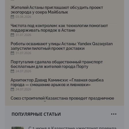
Жителей Астаны приглашают обсудить проект
экогорода у озера Майбалык
03.08.2026
Чистота под контролем: как технологии помогают
поддерживать порядок в Астане
31.07.2026
Роботы осваивают улицы Астаны: Yandex Qazaqstan
запустили пилотный проект доставки
31.07.2026
Португалия сделала общественный транспорт
бесплатным для жителей города Порту
24.07.2026
Архитектор Давид Камински: «Главная ошибка
города — смешение арыков и ливневки»
24.07.2026
Союз строителей Казахстана проведет праздничное
мероприятие ко Дню строителя
22.07.2026
ПОПУЛЯРНЫЕ СТАТЬИ
Новый Строительный кодекс: что изменилось для
заказчиков, подрядчиков и государства по мнению
Бауыржана Байбахтиева
С 1 июня в Казахстане ужесточат правила