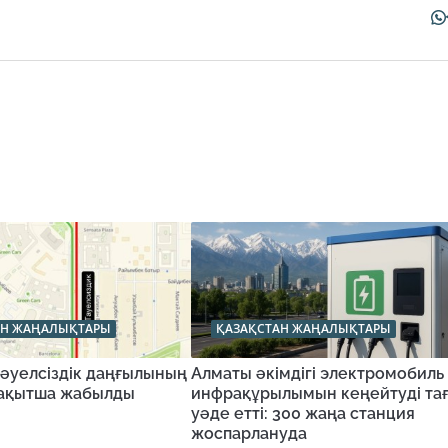
АН ЖАҢАЛЫҚТАРЫ
ҚАЗАҚСТАН ЖАҢАЛЫҚТАРЫ
Тәуелсіздік даңғылының
Алматы әкімдігі электромобиль
 уақытша жабылды
инфрақұрылымын кеңейтуді та
уәде етті: 300 жаңа станция
жоспарлануда