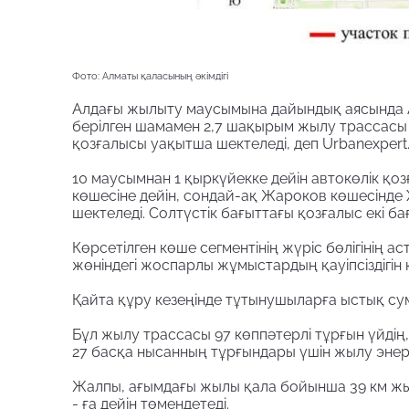
Фото: Алматы қаласының әкімдігі
Алдағы жылыту маусымына дайындық аясында 
берілген шамамен 2,7 шақырым жылу трассасы 
қозғалысы уақытша шектеледі, деп Urbanexper
10 маусымнан 1 қыркүйекке дейін автокөлік қ
көшесіне дейін, сондай-ақ Жароков көшесінде 
шектеледі. Солтүстік бағыттағы қозғалыс екі 
Көрсетілген көше сегментінің жүріс бөлігінің 
жөніндегі жоспарлы жұмыстардың қауіпсіздігін 
Қайта құру кезеңінде тұтынушыларға ыстық су
Бұл жылу трассасы 97 көппәтерлі тұрғын үйдің
27 басқа нысанның тұрғындары үшін жылу энер
Жалпы, ағымдағы жылы қала бойынша 39 км жыл
- ға дейін төмендетеді.