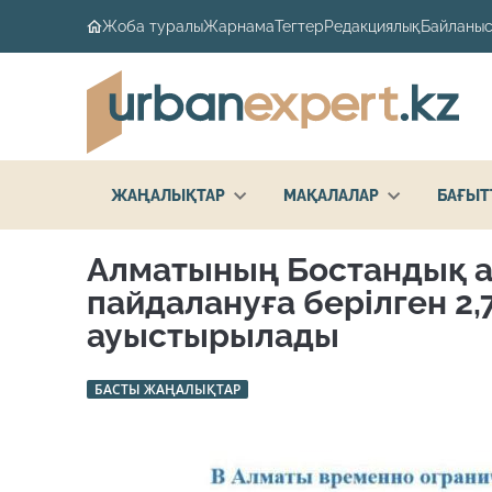
Жоба туралы
Жарнама
Тегтер
Редакциялық
Байланыс
ЖАҢАЛЫҚТАР
МАҚАЛАЛАР
БАҒЫТ
Алматының Бостандық 
пайдалануға берілген 2
ауыстырылады
БАСТЫ ЖАҢАЛЫҚТАР