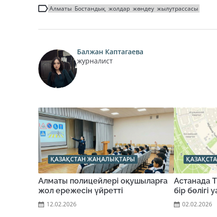
Алматы
Бостандық
жолдар
жөндеу
жылутрассасы
Балжан Каптагаева
журналист
ҚАЗАҚСТАН ЖАҢАЛЫҚТАРЫ
ҚАЗАҚСТ
Алматы полицейлері оқушыларға
Астанада 
жол ережесін үйретті
бір бөлігі
12.02.2026
02.02.2026