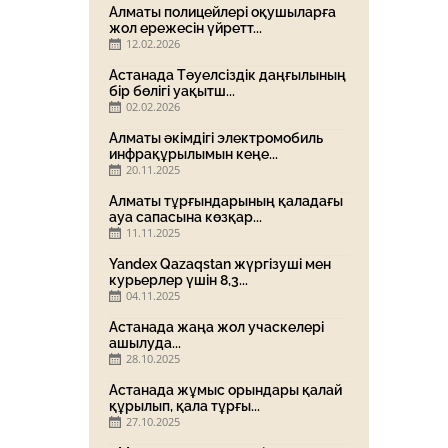
Алматы полицейлері оқушыларға
жол ережесін үйретт...
12.02.2026
Астанада Тәуелсіздік даңғылының
бір бөлігі уақытш...
02.02.2026
Алматы әкімдігі электромобиль
инфрақұрылымын кеңе...
20.11.2025
Алматы тұрғындарының қаладағы
ауа сапасына көзқар...
11.11.2025
Yandex Qazaqstan жүргізуші мен
курьерлер үшін 8,3...
04.11.2025
Астанада жаңа жол учаскелері
ашылуда...
28.10.2025
Астанада жұмыс орындары қалай
құрылып, қала тұрғы...
27.10.2025