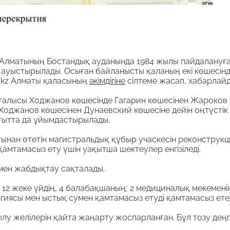
Алматының Бостандық ауданында 1984 жылы пайдалануғ
ауыстырылады. Осыған байланысты қаланың екі көшесінд
t.kz Алматы қаласының
әкімдігіне
сілтеме жасап, хабарлай
озғалысы Ходжанов көшесінде Гагарин көшесінен Жароков
Ходжанов көшесінен Дунаевский көшесіне дейін оңтүстік
бағытта да ұйымдастырылады.
астынан өтетін магистральдық құбыр учаскесін реконструк
қамтамасыз ету үшін уақытша шектеулер енгізіледі.
мен жабдықтау сақталады.
, 12 жеке үйдің, 4 балабақшаның, 2 медициналық мекемені
гиясы мен ыстық сумен қамтамасыз етуді қамтамасыз етед
у желілерін қайта жаңарту жоспарланған. Бұл тозу деңг