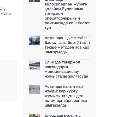
дамытуда: жаңа нысан...
велосипедпен жүруге
14.10.2025
oly
қолайлы Еуропалық
" және
теміржол
Алматы Бас жоспарын
операторларының
өзектендіруде...
рейтингінде көш бастап
13.10.2025
тұр
Алатауда мемлекеттік
мұқтаждықтар үшін 2 мың гект...
Астанадан қыс мезгілі
08.10.2025
басталғалы бері 7,1 млн
текше метрден аса қар
Мәжіліс Құрылыс кодексін
шығарылды
мақұлдады: Қала құрылысы...
08.10.2025
Елімізде теміржол
Қазақстанның батысында
вокзалдарын
заманауи көлік айрығы салы...
модернизациялау
07.10.2025
жұмыстары жалғасуда
Green Line: Астананың жаңа жасыл
желісі...
Астанада қалың қар
06.10.2025
жауды: қар күреу
жұмысына 1700-ден
астам арнайы техника
шығарылды
Елордада құрылыс