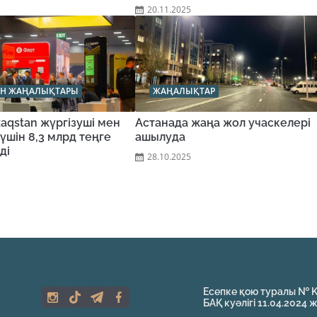
20.11.2025
АН ЖАҢАЛЫҚТАРЫ
ЖАҢАЛЫҚТАР
aqstan жүргізуші мен
Астанада жаңа жол учаскелері
үшін 8,3 млрд теңге
ашылуда
ді
28.10.2025
Есепке қою туралы № 
БАҚ куәлігі 11.04.2024 