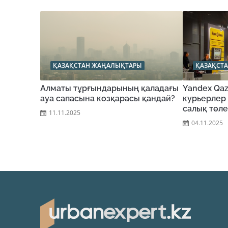
ҚАЗАҚСТАН ЖАҢАЛЫҚТАРЫ
ҚАЗАҚСТ
Алматы тұрғындарының қаладағы
Yandex Qaz
ауа сапасына көзқарасы қандай?
курьерлер 
салық төле
11.11.2025
04.11.2025