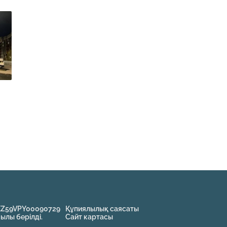
KZ59VPY00090729
Құпиялылық саясаты
жылы берілді.
Сайт картасы