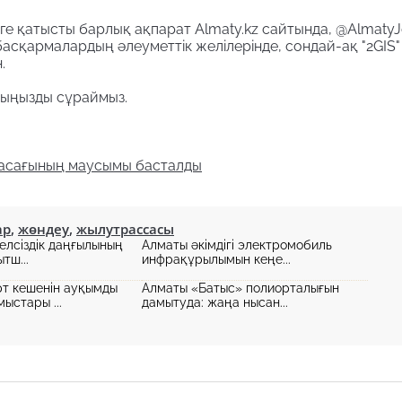
уге қатысты барлық ақпарат Almaty.kz сайтында, @AlmatyJ
басқармалардың әлеуметтік желілерінде, сондай-ақ "2GIS
.
уыңызды сұраймыз.
жасағының маусымы басталды
ар
,
жөндеу
,
жылутрассасы
елсіздік даңғылының
Алматы әкімдігі электромобиль
ытш...
инфрақұрылымын кеңе...
т кешенін ауқымды
Алматы «Батыс» полиорталығын
ыстары ...
дамытуда: жаңа нысан...