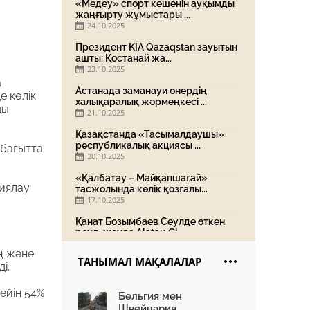
«Медеу» спорт кешенін ауқымды
жаңғырту жұмыстары ...
24.10.2025
Президент KIA Qazaqstan зауытын
ашты: Қостанай жа...
23.10.2025
а
Астанада заманауи өнердің
е көлік
халықаралық жәрмеңкесі ...
ды
21.10.2025
Қазақстанда «Тасымалдаушы»
республикалық акциясы ...
 бағытта
20.10.2025
«Қалбатау – Майқапшағай»
циялау
тасжолында көлік қозғалы...
17.10.2025
Қанат Бозымбаев Сеулде өткен
роуд-шоуда Alatau Ci...
16.10.2025
ң және
ТАНЫМАЛ МАҚАЛАЛАР
«Жасыл аллея» жобасы: Home
і.
Credit Bank экологиялы...
15.10.2025
ейін 54%
Бельгия мен
Швейцария
Алматы «Батыс» полиорталығын