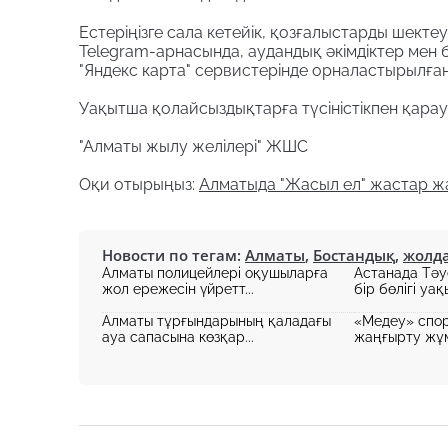
Естеріңізге сала кетейік, қозғалыстарды шекте
Telegram-арнасында, аудандық әкімдіктер мен 
"Яндекс карта" сервистерінде орналастырылған
Уақытша қолайсыздықтарға түсіністікпен қара
"Алматы жылу желілері" ЖШС
Оқи отырыңыз:
Алматыда "Жасыл ел" жастар 
Новости по тегам:
Алматы
,
Бостандық
,
жолд
Алматы полицейлері оқушыларға
Астанада Тәу
жол ережесін үйретт...
бір бөлігі уақ
Алматы тұрғындарының қаладағы
«Медеу» спор
ауа сапасына көзқар...
жаңғырту жұм