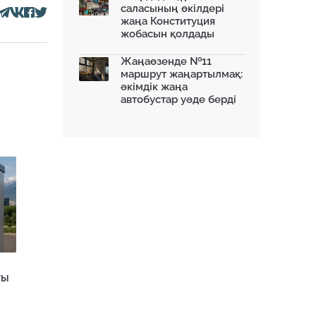
саласының өкілдері
жаңа Конституция
жобасын қолдады
Жаңаөзенде №11
маршрут жаңартылмақ:
әкімдік жаңа
автобустар уәде берді
ғы