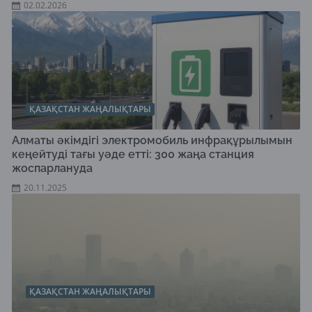
02.02.2026
ҚАЗАҚСТАН ЖАҢАЛЫҚТАРЫ
Алматы әкімдігі электромобиль инфрақұрылымын
кеңейтуді тағы уәде етті: 300 жаңа станция
жоспарлануда
20.11.2025
ҚАЗАҚСТАН ЖАҢАЛЫҚТАРЫ