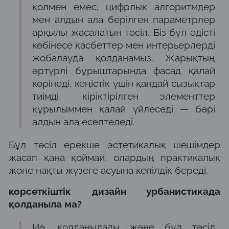
қолмен емес, цифрлық алгоритмдер
мен алдын ала берілген параметрлер
арқылы жасалатын тәсіл. Біз бұл әдісті
көбінесе қасбеттер мен интерьерлерді
жобалауда қолданамыз. Жарықтың
әртүрлі бұрыштарында фасад қалай
көрінеді, кеңістік үшін қандай сызықтар
тиімді, кіріктірілген элементтер
құрылыммен қалай үйлеседі — бәрі
алдын ала есептеледі.
Бұл тәсіл ерекше эстетикалық шешімдер
жасап қана қоймай, олардың практикалық
және нақты жүзеге асуына кепілдік береді.
көрсеткіштік дизайн урбанистикада
қолданыла ма?
Иә, қолданылады және бұл тәсіл