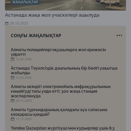
ЖАҢАЛЫҚТАР
Астанада жаңа жол учаскелері ашылуда
28.10.2025
СОҢҒЫ ЖАҢАЛЫҚТАР
Алматы полицейлері оқушыларға жол ережесін
үйретті
12.02.2026
Астанада Тәуелсіздік даңғылының бір бөлігі уақытша
жабылды
02.02.2026
Алматы әкімдігі электромобиль инфрақұрылымын
кеңейтуді тағы уәде етті: 300 жаңа станция
жоспарлануда
20.11.2025
Алматы тұрғындарының қаладағы ауа сапасына
көзқарасы қандай?
11.11.2025
Yandex Qazaqstan жүргізуші мен курьерлер үшін 8,3