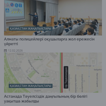
ҚАЗАҚСТАН ЖАҢАЛЫҚТАРЫ
Алматы полицейлері оқушыларға жол ережесін
үйретті
12.02.2026
ҚАЗАҚСТАН ЖАҢАЛЫҚТАРЫ
Астанада Тәуелсіздік даңғылының бір бөлігі
уақытша жабылды