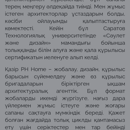
терең меңгеру әлдеқайда тиімді. Мен жұмыс
істеген архитекторлар ұстаздарым болды,
кәсіби ойлауымды қалыптастыруға
көмектесті. Кейін бұл Саратов
Технологиялық университетінде «Сәулет
және дизайн» мамандығы бойынша
толыққанды білім алуға және қала құрылысы
сертификатын иеленуге алып келді.
Қазір PH Home – жобалау, дизайн, құрылыс
барысын сүйемелдеу және өз құрылыс
бригадаларын біріктірген ықшам
архитектуралық агенттік. Бұл формат
жобаларды икемді жүргізуге, нағыз дара
үйлермен жұмыс істеуге және жоғары
сапаны сақтауға мүмкіндік береді. Қажет
болған жағдайда толық циклды қамтамасыз
ету үшін серіктестер мен тар бейінді