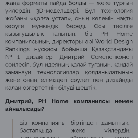
жаңа форматы пайда болды — жеке тұрғын
үйлердің 3D-модельдері. Бұл технология
жобаны «қолға ұстап», оның көлемін нақты
көруге мүмкіндік береді. Осы тәсілге
қызығушылық танытып, біз PH Home
компаниясының директоры әрі World Design
Rankings нұсқасы бойынша Қазақстандағы
№1 дизайнер Дмитрий Семененкомен
сөйлесіп, бұл идеяның қалай туғанын, қандай
заманауи технологиялар қолданылатынын
және оның еліміздегі сәулет пен дизайнды
қалай өзгертетінін білуді шештік.
Дмитрий, PH Home компаниясы немен
айналысады?
Біз компанияны біртіндеп дамыттық:
бастапқыда жеке үйлердің
құрылысымен айналыстық және