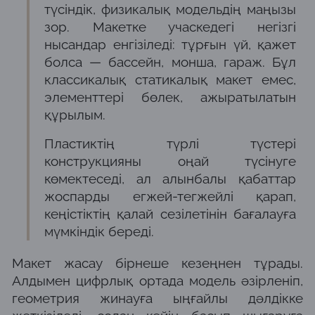
түсіндік, физикалық модельдің маңызы
зор. Макетке учаскедегі негізгі
нысандар енгізіледі: тұрғын үй, қажет
болса — бассейн, монша, гараж. Бұл
классикалық статикалық макет емес,
элементтері бөлек, ажыратылатын
құрылым.
Пластиктің түрлі түстері
конструкцияны оңай түсінуге
көмектеседі, ал алынбалы қабаттар
жоспарды егжей-тегжейлі қарап,
кеңістіктің қалай сезілетінін бағалауға
мүмкіндік береді.
Макет жасау бірнеше кезеңнен тұрады.
Алдымен цифрлық ортада модель әзірленіп,
геометрия жинауға ыңғайлы дәлдікке