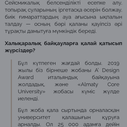
Сейсмикалық белсенділікті есепке алу,
топырақ суларының іргетасқа әсерін болжау,
биік ғимараттардың ауа ағысына ықпалын
талдау — осның бәрі қаланы қауіпсіз әрі
тұрақты дамытуға мүмкіндік береді.
Халықаралық байқауларға қалай қатысып
жүрсіздер?
Бұл күтпеген жағдай болды. 2019
жылы біз бірнеше жобаны A’ Design
Award итальяндық байқауына
жолдадық, және «Almaty Core
University» жобасы күміс жүлде
иеленді.
Бұл жоба қала сыртында орналасқан
университет қалашығын құруға
арналды. Ол 25 000 адамға дейін