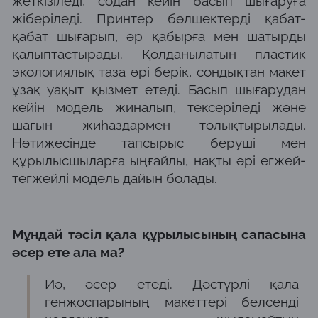
жеткізіледі, содан кейін басып шығаруға
жіберіледі. Принтер бөлшектерді қабат-
қабат шығарып, әр қабырға мен шатырды
қалыптастырады. Қолданылатын пластик
экологиялық таза әрі берік, сондықтан макет
ұзақ уақыт қызмет етеді. Басып шығарудан
кейін модель жиналып, тексеріледі және
шағын жиһаздармен толықтырылады.
Нәтижесінде тапсырыс беруші мен
құрылысшыларға ыңғайлы, нақты әрі егжей-
тегжейлі модель дайын болады.
Мұндай тәсіл қала құрылысының сапасына
әсер ете ала ма?
Иә, әсер етеді. Дәстүрлі қала
генжоспарының макеттері белсенді