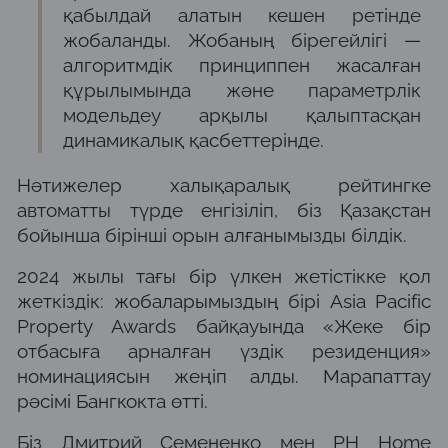
қабылдай алатын кешен ретінде
жобаланды. Жобаның бірегейлігі —
алгоритмдік принциппен жасалған
құрылымында және параметрлік
модельдеу арқылы қалыптасқан
динамикалық қасбеттерінде.
Нәтижелер халықаралық рейтингке
автоматты түрде енгізіліп, біз Қазақстан
бойынша бірінші орын алғанымызды білдік.
2024 жылы тағы бір үлкен жетістікке қол
жеткіздік: жобаларымыздың бірі Asia Pacific
Property Awards байқауында «Жеке бір
отбасыға арналған үздік резиденция»
номинациясын жеңіп алды. Марапаттау
рәсімі Бангкокта өтті.
Біз Дмитрий Семененко мен PH Home