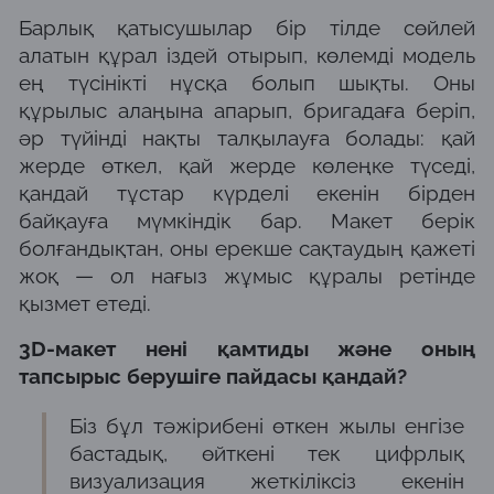
Барлық қатысушылар бір тілде сөйлей
алатын құрал іздей отырып, көлемді модель
ең түсінікті нұсқа болып шықты. Оны
құрылыс алаңына апарып, бригадаға беріп,
әр түйінді нақты талқылауға болады: қай
жерде өткел, қай жерде көлеңке түседі,
қандай тұстар күрделі екенін бірден
байқауға мүмкіндік бар. Макет берік
болғандықтан, оны ерекше сақтаудың қажеті
жоқ — ол нағыз жұмыс құралы ретінде
қызмет етеді.
3D-макет нені қамтиды және оның
тапсырыс берушіге пайдасы қандай?
Біз бұл тәжірибені өткен жылы енгізе
бастадық, өйткені тек цифрлық
визуализация жеткіліксіз екенін