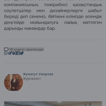
компаниясының тәжірибесі қазақстандық
сәулетшілер мен дизайнерлерге шабыт
береді деп сенеміз. Өйткені елімізде әлемдік
деңгейде мойындалуға лайық көптеген
дарынды мамандар бар.
3D модели
архитектура
Жумагул Умарова
Журналист