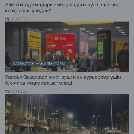
Алматы тұрғындарының қаладағы ауа сапасына
көзқарасы қандай?
11.11.2025
ҚАЗАҚСТАН ЖАҢАЛЫҚТАРЫ
Yandex Qazaqstan жүргізуші мен курьерлер үшін
8,3 млрд теңге салық төледі
04.11.2025