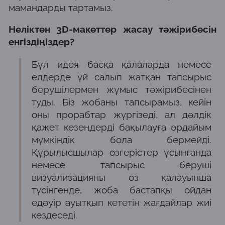
мамандарды тартамыз.
Неліктен 3D-макеттер жасау тәжірибесін
енгіздіңіздер?
Бұл идея басқа қалаларда немесе
елдерде үй салып жатқан тапсырыс
берушілермен жұмыс тәжірибесінен
туды. Біз жобаны тапсырамыз, кейін
оны прорабтар жүргізеді, ал дәлдік
қажет кезеңдерді бақылауға әрдайым
мүмкіндік бола бермейді.
Құрылысшылар өзгерістер ұсынғанда
немесе тапсырыс беруші
визуализацияны өз қалауынша
түсінгенде, жоба бастапқы ойдан
едәуір ауытқып кететін жағдайлар жиі
кездеседі.