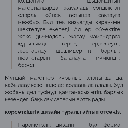
қолдануға шыдамайтын
материалдардан жасалады, сондықтан
оларды әйнек астында сақтауға
мәжбүр. Бұл тек визуалды қараумен
шектелуге әкеледі. Ал әр объектіге
жеке 3D-модель жасау мамандарға
құрылымды терең зерделеуге,
жоспарлау шешімдерінің барлық
нюанстарын бағалауға мүмкіндік
береді.
Мұндай макеттер құрылыс алаңында да,
қабылдау кезеңінде де қолданыла алады, бұл
жобаны дәл түсінуді қамтамасыз етіп, барлық
кезеңдегі бақылау сапасын арттырады.
көрсеткіштік дизайн туралы айтып өтсеңіз.
Параметрлік дизайн — бұл форма