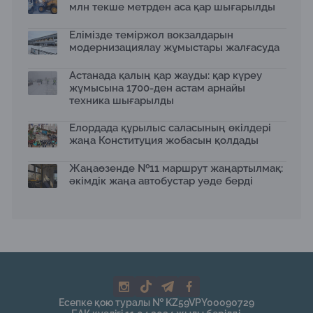
млн текше метрден аса қар шығарылды
қозғалысы толық ашылды
17.10.2025
Елімізде теміржол вокзалдарын
Қанат Бозымбаев Сеулде өткен роуд-шоуда Alatau
модернизациялау жұмыстары жалғасуда
City жобасын таныстырды
16.10.2025
Астанада қалың қар жауды: қар күреу
«Жасыл аллея» жобасы: Home Credit Bank
жұмысына 1700-ден астам арнайы
экологиялық бастамасын кеңейтті
техника шығарылды
15.10.2025
Елордада құрылыс саласының өкілдері
Алматы «Батыс» полиорталығын дамытуда: жаңа
жаңа Конституция жобасын қолдады
нысандар және заманауи стандарттар
14.10.2025
Жаңаөзенде №11 маршрут жаңартылмақ:
Алматы Бас жоспарын өзектендіруде
әкімдік жаңа автобустар уәде берді
13.10.2025
Алатауда мемлекеттік мұқтаждықтар үшін 2 мың
гектардан астам жерді алып қою жоспарлануда
08.10.2025
Мәжіліс Құрылыс кодексін мақұлдады: Қала
құрылысы саласында не өзгереді
08.10.2025
Қазақстанның батысында заманауи көлік айрығы
Есепке қою туралы № KZ59VPY00090729
салынуда