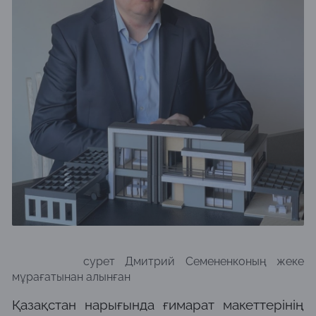
сурет Дмитрий Семененконың жеке
мұрағатынан алынған
Қазақстан нарығында ғимарат макеттерінің