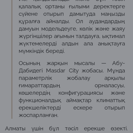
қалалық ортаны ғылыми деректерге
сүйене отырып дамытуда маңызды
құралға айналды. Ол аудандардың
дамуын модельдеуге, көлік және жаяу
жүргіншілер ағымын талдауға, ықтимал
жүктемелерді алдын ала анықтауға
мүмкіндік береді.
Осының жарқын мысалы — Абу-
Дабидегі Masdar City жобасы. Мұнда
параметрлік жобалау арқылы
ғимараттардың орналасуы,
көшелердің конфигурациясы және
функционалдық аймақтар климаттық
ерекшеліктерді ескере отырып
жоспарланған.
Алматы үшін бұл тәсіл ерекше өзекті.