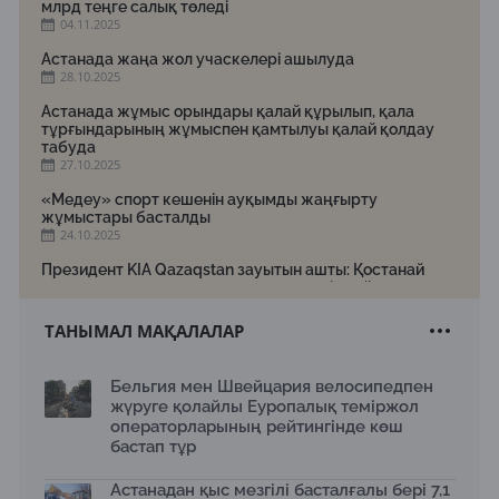
млрд теңге салық төледі
04.11.2025
Астанада жаңа жол учаскелері ашылуда
28.10.2025
Астанада жұмыс орындары қалай құрылып, қала
тұрғындарының жұмыспен қамтылуы қалай қолдау
табуда
27.10.2025
«Медеу» спорт кешенін ауқымды жаңғырту
жұмыстары басталды
24.10.2025
Президент KIA Qazaqstan зауытын ашты: Қостанай
жаңа индустриялық тартылыс нүктесіне айналуда
23.10.2025
ТАНЫМАЛ МАҚАЛАЛАР
Астанада заманауи өнердің халықаралық жәрмеңкесі
Astana Art Fair 2025 өтеді
21.10.2025
Бельгия мен Швейцария велосипедпен
жүруге қолайлы Еуропалық теміржол
Қазақстанда «Тасымалдаушы» республикалық
операторларының рейтингінде көш
акциясы өтуде: 13 мыңнан астам заңбұзушылық
анықталды
бастап тұр
20.10.2025
Астанадан қыс мезгілі басталғалы бері 7,1
«Қалбатау – Майқапшағай» тасжолында көлік